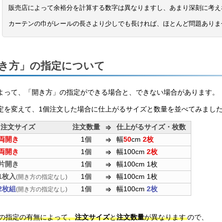
販売店によって余裕分を計算する数字は異なりますし、あまり深刻に考え
カーテンの巾がレールの長さより少しでも長ければ、ほとんど問題ありま
き方」の指定について
よって、「開き方」の指定ができる場合と、できない場合があります。
定を変えて、1個注文した場合に仕上がるサイズと数量を並べてみまし
注文サイズ
注文数量
仕上がるサイズ・枚数
⇒
両開き
1個
幅
50
cm
2枚
⇒
両開き
1個
幅100cm
2枚
⇒
片開き
1個
幅100cm 1枚
⇒
1枚入
1個
幅100cm 1枚
⇒
(開き方の指定なし)
2枚組
1個
幅100cm
2枚
⇒
(開き方の指定なし)
の指定の有無によって、
注文サイズ
と
注文数量
が異なります
ので、