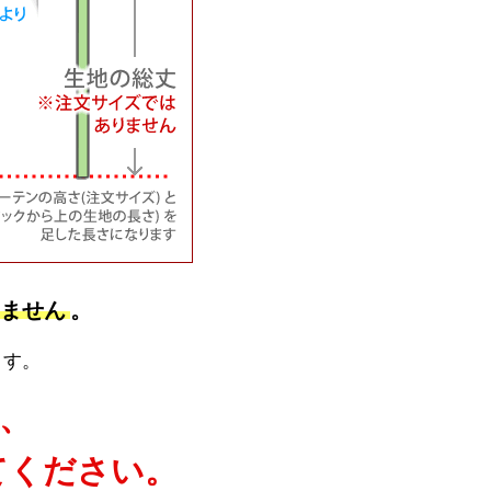
ません
。
ます。
、
てください。