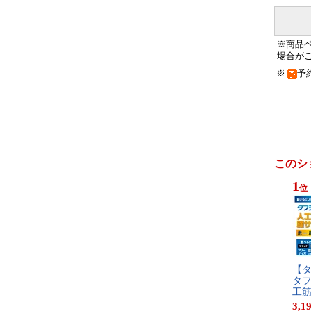
※商品
場合が
※
予
このシ
1
位
【​タ
タ​フ
工​筋
3,1