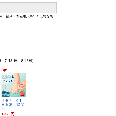
容（価格、在庫表示等）とは異なる
日：7月31日～8月6日)
5
位
【​タ​ナ​ッ​ク​】​
日​本​製​ ​足​指​ゲ​
ル​…
1,078
円