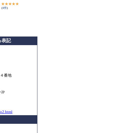
(
4
件
)
る表記
２４番地
.jp
fo2.html