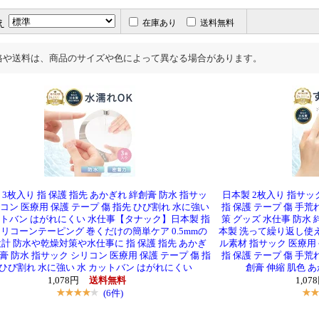
え
在庫あり
送料無料
格や送料は、商品のサイズや色によって異なる場合があります。
 3枚入り 指 保護 指先 あかぎれ 絆創膏 防水 指サッ
日本製 2枚入り 指サッ
コン 医療用 保護 テープ 傷 指先 ひび割れ 水に強い
指 保護 テープ 傷 手荒
ットバン はがれにくい 水仕事【タナック】日本製 指
策 グッズ 水仕事 防水
リコーンテーピング 巻くだけの簡単ケア 0.5mmの
本製 洗って繰り返し使
計 防水や乾燥対策や水仕事に 指 保護 指先 あかぎ
ル素材 指サック 医療用 
膏 防水 指サック シリコン 医療用 保護 テープ 傷 指
指 保護 テープ 傷 手荒
 ひび割れ 水に強い 水 カットバン はがれにくい
創膏 伸縮 肌色 
1,078円
送料無料
1,0
(6件)