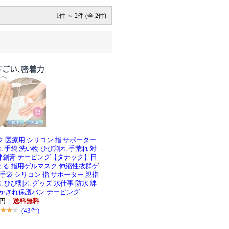
1件 ～ 2件 (全 2件)
ク 医療用 シリコン 指 サポーター
れ 手袋 洗い物 ひび割れ 手荒れ 対
 絆創膏 テーピング【タナック】日
える 指用ゲルマスク 伸縮性抜群ゲ
手袋 シリコン 指 サポーター 親指
れ ひび割れ グッズ 水仕事 防水 絆
あかぎれ保護バン テーピング
78円
送料無料
(43件)