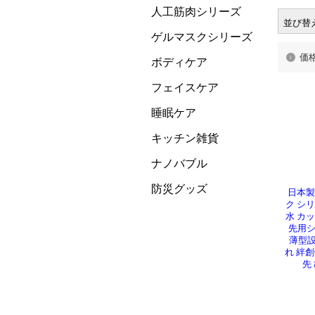
人工筋肉シリーズ
並び替
ゲルマスクシリーズ
価
ボディケア
フェイスケア
睡眠ケア
キッチン雑貨
ナノバブル
防災グッズ
日本製
ク シリ
水 カ
先用シ
薄型設
れ 絆創
先