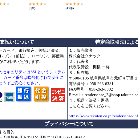
(
6
件
)
(
43
件
)
支払いについて
特定商取引法によ
トカード、銀行振込、後払い決済、
１．販売業者
ブンイレブン（前払）、ローソン、郵便局
株式会社タナック
どがご利用いただけます。
２．代表者
代表取締役 棚橋 一将
のセキュリティはSSLというシステム
３．所在地
。 カード番号は暗号化されて安全に
〒500-8185 岐阜県岐阜市元町４丁目
どうぞご安心ください。
電話番号 ：058-263-6381
FAX番号 ：058-263-6382
E-mail ：tendersense_2@shop.rakuten.co
４．配送・決済・返品
こちらをご覧ください。
https://www.rakuten.co.jp/tendersense/in
プライバシーについて
する目的
個人情報を以下の目的以外には利用いたしません。