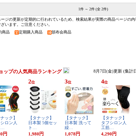
1件 ～ 2件 (全 2件)
ページの更新が定期的に行われているため、検索結果が実際の商品ページの内
ございます。ご注意ください。
約商品
定期購入商品
頒布会商品
ョップの人気商品ランキング
8月7日(金)更新 (集計
2
3
4
位
位
位
​ナ​ッ​ク​】​
【​タ​ナ​ッ​ク​】​
【​タ​ナ​ッ​ク​】​
【​タ​ナ​ッ​ク​】​
​シ​ロ​ン​人​
日​本​製​ ​5​個​セ​ッ​
日​本​製​ ​洗​っ​て​
タ​フ​シ​ロ​ン​人​
​…
ト​…
繰​…
工​筋​…
90
円
1,980
円
1,078
円
4,290
円