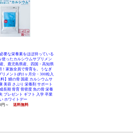
必要な栄養素をほぼ持っている
を使ったカルシウムサプリメン
産、鹿児島県産、四国・高知県
用！家族全員で骨育を。うなぎ
プリメント(約1ヶ月分・300粒入
無料】鰻の骨 国産 カルシウムサ
康 美容 さぷり 栄養剤 サポート
 成長期 骨育 骨密度 魚の骨 栄養
夫 プレゼント ギフト 入学 卒業
い ホワイトデー
00円～
送料無料