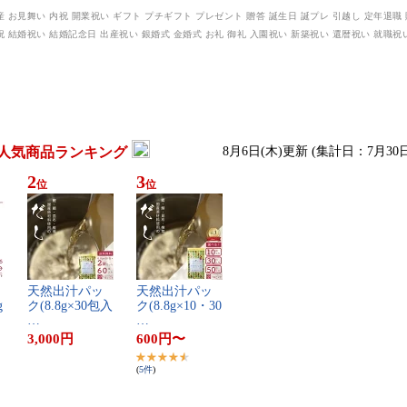
人気商品ランキング
8月6日(木)更新 (集計日：7月30
2
3
位
位
天​然​出​汁​パ​ッ​
天​然​出​汁​パ​ッ​
​
ク​(​8​.​8​g​×​3​0​包​入​
ク​(​8​.​8​g​×​1​0​・​3​0​
…
…
3,000
円
600
円
〜
(
5
件
)