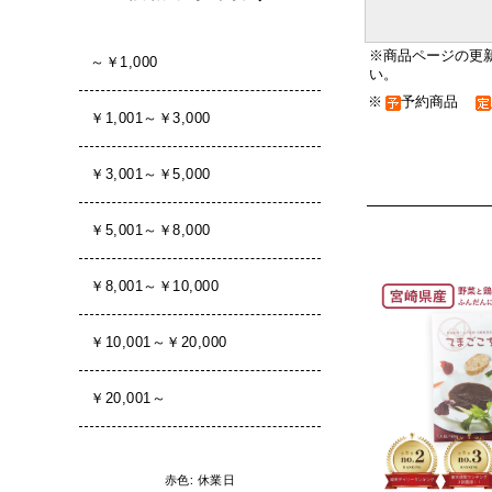
※商品ページの更
い。
※
予約商品