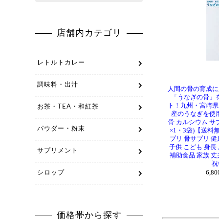
人間の骨の育成に
「うなぎの骨」
ト！九州・宮崎県
産のうなぎを使
骨 カルシウム サ
×1・3袋)【送料
プリ 骨サプリ 健
子供 こども 身長
補助食品 家族 丈
祝
6,8