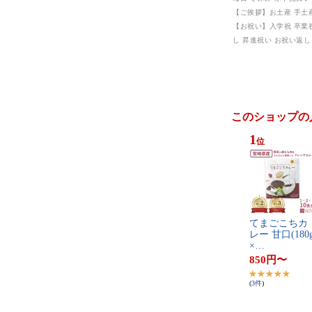
このショップの
1
位
て​ま​ご​こ​ち​カ​
レ​ー​ ​甘​口​(​1​8​0​g
×​…
850
円
〜
(
3
件
)