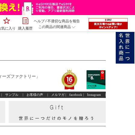
ヘルプ
/
不適切な商品を報告
この商品の関連商品
お気に入り
購入履歴
ィーズファクトリー」
|
サンプル
|
お客様の声
|
メルマガ
|
facebook
|
Instagram
|