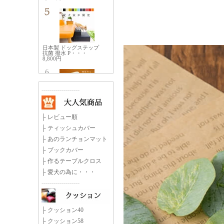
-------------------
├
レビュー順
├
ティッシュカバー
├
あのランチョンマット
├
ブックカバー
├
作るテーブルクロス
├
愛犬の為に・・・
-------------------
├
クッション40
├
クッション58