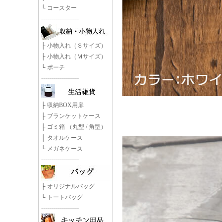
└
コースター
-------------------
├
小物入れ（Ｓサイズ）
├
小物入れ（Ｍサイズ）
└
ポーチ
-------------------
├
収納BOX用扉
├
ブランケットケース
├ ゴミ箱 （
丸型
/
角型）
├
タオルケース
└
メガネケース
-------------------
├
オリジナルバッグ
└
トートバッグ
-------------------