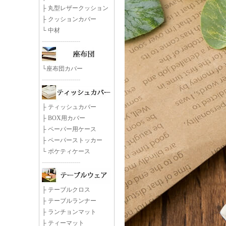
├
丸型レザークッション
├
クッションカバー
└
中材
-------------------
└
座布団カバー
-------------------
├
ティッシュカバー
├
BOX用カバー
├
ペーパー用ケース
├
ペーパーストッカー
└
ポケティケース
-------------------
├
テーブルクロス
├
テーブルランナー
├
ランチョンマット
├
ティーマット