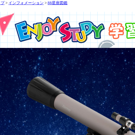
ップ
>
インフォメーション
>
88星座図鑑