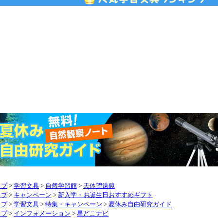
ップ
>
学習文具
>
自然学習館
>
天体望遠鏡
ップ
>
キャンペーン
>
新入学・お誕生日おすすめギフト
ップ
>
学習文具
>
特集・キャンペーン
>
夏休み自由研究ガイド
ップ
>
インフォメーション
>
星どこナビ