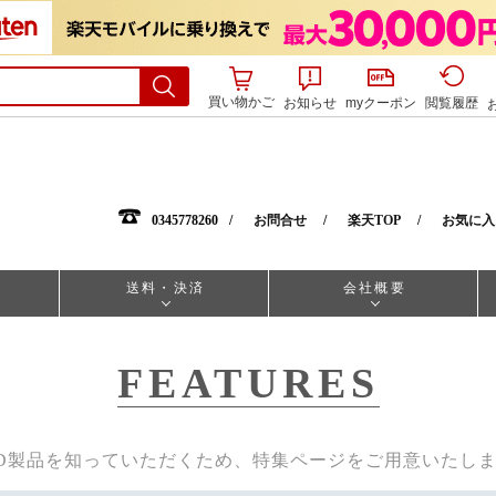
買い物かご
お知らせ
myクーポン
閲覧履歴
0345778260
お問合せ
楽天TOP
お気に入
送料・決済
会社概要
FEATURES
D製品を知っていただくため、特集ページをご用意いたし