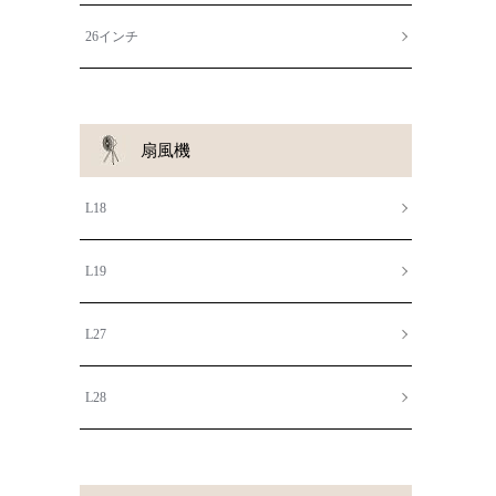
26インチ
扇風機
L18
L19
L27
L28