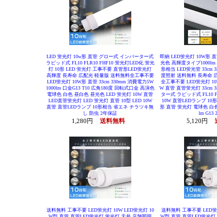
LED 蛍光灯 10w形 直管 グロー式 インバーター式
即納 LED蛍光灯 10W形 
ラピッド式 FL10 FLR10 FHF10 蛍光灯LED化 蛍光
光色 高輝度タイプ1000lm 
灯 10形 LED 蛍光灯 工事不要 直管形LED蛍光灯
形相当 LED蛍光管 33cm 3
高輝度 長寿命 広配光 軽量版 送料無料全工事不要
度照射 送料無料 長寿命 
LED蛍光灯 10W形 直管 33cm 330mm 消費電力5W
全工事不要 LED蛍光灯 10W
1000lm 口金G13 T10 広角180度 回転式口金 高演色
W 直管 直管蛍光灯 33cm 
電球色 白色 昼白色 昼光色 LED 蛍光灯 10W 直管
ター式 ラピッド式 FL10 FL
LED直管蛍光灯 LED 蛍光灯 直管 10型 LED 10W
10W 直管LEDランプ 10形
直管 直管LEDランプ 10形相当 省エネ チラツキ無
形 直管 蛍光灯 電球色 白色 
し 防虫 2年保証
lm G13
1,280円
送料無料
5,120円
送料無料 工事不要 LED蛍光灯 10W LED蛍光灯 10
送料無料 工事不要 LED蛍光
W型 直管 直管LED蛍光灯 蛍光灯 天井 店舗照明
W型 直管 直管LED蛍光灯