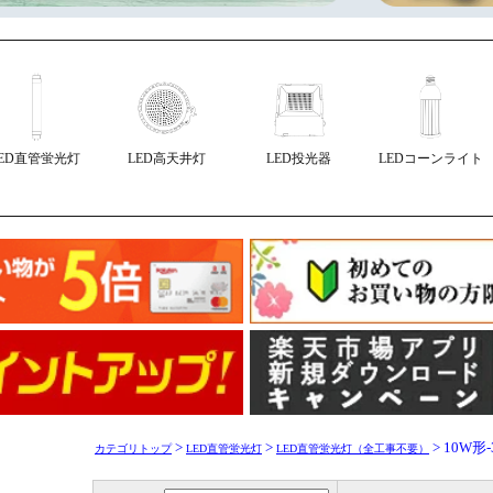
LED直管蛍光灯
LED高天井灯
LED投光器
LEDコーンライト
>
>
> 10W形-
カテゴリトップ
LED直管蛍光灯
LED直管蛍光灯（全工事不要）