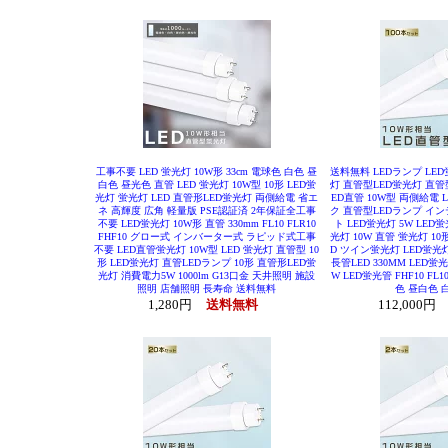
工事不要 LED 蛍光灯 10W形 33cm 電球色 白色 昼
送料無料 LEDランプ LED蛍
白色 昼光色 直管 LED 蛍光灯 10W型 10形 LED蛍
灯 直管型LED蛍光灯 直管型
光灯 蛍光灯 LED 直管形LED蛍光灯 両側給電 省エ
ED直管 10W型 両側給電 
ネ 高輝度 広角 軽量版 PSE認証済 2年保証全工事
ク 直管型LEDランプ イン
不要 LED蛍光灯 10W形 直管 330mm FL10 FLR10
ト LED蛍光灯 5W LED蛍
FHF10 グロー式 インバーター式 ラピッド式工事
光灯 10W 直管 蛍光灯 10
不要 LED直管蛍光灯 10W型 LED 蛍光灯 直管型 10
D ツイン蛍光灯 LED蛍光灯
形 LED蛍光灯 直管LEDランプ 10形 直管形LED蛍
長管LED 330MM LED蛍
光灯 消費電力5W 1000lm G13口金 天井照明 施設
W LED蛍光管 FHF10 FL
照明 店舗照明 長寿命 送料無料
色 昼白色 
1,280円
送料無料
112,000円