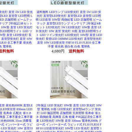
光灯 直管 5W LED 蛍光
送料無料 LEDランプ LED蛍光灯 直管 5W LED 蛍
LED 直管型 LED照明 L
光灯 直管型LED蛍光灯 直管型LED 直管型 LED照
LED 店舗照明 ビームテッ
明 LED直管 10W型 両側給電 LED 店舗照明 ビーム
ンテリア 2年保証2本セット
テック 直管型LEDランプ インテリア 2年保証4本
 10W形 直管 LED 蛍光灯
セット LED蛍光灯 5W LED蛍光灯 10W形 直管 LE
管LED照明ライト LED ツ
D 蛍光灯 10W 直管 蛍光灯 10形 直管LED照明ライ
W型 直管 LED蛍光灯 長
ト LED ツイン蛍光灯 LED蛍光灯 10W型 直管 LED
灯 直管型蛍光灯 直管 10W
蛍光灯 長管LED 330MM LED蛍光灯 直管型蛍光灯
 FLR10 全工事不要 昼光色
直管 10W LED蛍光管 FHF10 FL10 FLR10 全工事
色 電球色
不要 昼光色 昼白色 白色 電球色
送料無料
4,680円
送料無料
管 昼光色6000K 直管LE
2年保証 LED 蛍光灯 10W形 直管 LED 蛍光灯 10W
LED蛍光管 830mm LED
型 電球色 10形 LED蛍光灯 直管型ledランプ 蛍光
度 長寿命 広配光 省エネ
灯 LED 施設照明 店舗照明 天井照明 長寿命 省エ
高輝度 工事不要全工事不要
ネ 両側給電 高輝度 広角 軽量 PSE認証済全工事不
光色6000K 33cm 消費電
要 LED蛍光灯 10W形 直管 330mm 電球色3000k グ
ロー式 インバーター式 ラピ
ロー式 インバーター式 ラピッド式 FL10 FLR10 F
0 LED 蛍光灯 10W 直管33
HF10 LED直管蛍光灯 10W型 LED 蛍光灯 直管型 1