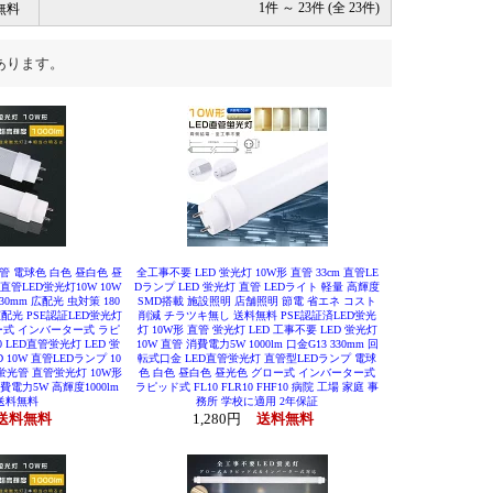
無料
1件 ～ 23件 (全 23件)
あります。
直管 電球色 白色 昼白色 昼
全工事不要 LED 蛍光灯 10W形 直管 33cm 直管LE
直管LED蛍光灯10W 10W
Dランプ LED 蛍光灯 直管 LEDライト 軽量 高輝度
30mm 広配光 虫対策 180
SMD搭載 施設照明 店舗照明 節電 省エネ コスト
配光 PSE認証LED蛍光灯
削減 チラツキ無し 送料無料 PSE認証済LED蛍光
ロー式 インバーター式 ラピ
灯 10W形 直管 蛍光灯 LED 工事不要 LED 蛍光灯
10 LED直管蛍光灯 LED 蛍
10W 直管 消費電力5W 1000lm 口金G13 330mm 回
 10W 直管LEDランプ 10
転式口金 LED直管蛍光灯 直管型LEDランプ 電球
蛍光管 直管蛍光灯 10W形
色 白色 昼白色 昼光色 グロー式 インバーター式
費電力5W 高輝度1000lm
ラピッド式 FL10 FLR10 FHF10 病院 工場 家庭 事
 送料無料
務所 学校に適用 2年保証
送料無料
1,280円
送料無料