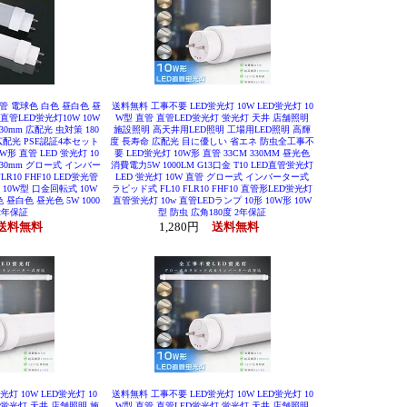
直管 電球色 白色 昼白色 昼
送料無料 工事不要 LED蛍光灯 10W LED蛍光灯 10
直管LED蛍光灯10W 10W
W型 直管 直管LED蛍光灯 蛍光灯 天井 店舗照明
30mm 広配光 虫対策 180
施設照明 高天井用LED照明 工場用LED照明 高輝
広配光 PSE認証4本セット
度 長寿命 広配光 目に優しい 省エネ 防虫全工事不
形 直管 LED 蛍光灯 10
要 LED蛍光灯 10W形 直管 33CM 330MM 昼光色
330mm グロー式 インバー
消費電力5W 1000LM G13口金 T10 LED直管蛍光灯
R10 FHF10 LED蛍光管
LED 蛍光灯 10W 直管 グロー式 インバーター式
 10W型 口金回転式 10W
ラピッド式 FL10 FLR10 FHF10 直管形LED蛍光灯
昼白色 昼光色 5W 1000
直管蛍光灯 10w 直管LEDランプ 10形 10W形 10W
 2年保証
型 防虫 広角180度 2年保証
送料無料
1,280円
送料無料
灯 10W LED蛍光灯 10
送料無料 工事不要 LED蛍光灯 10W LED蛍光灯 10
 蛍光灯 天井 店舗照明 施
W型 直管 直管LED蛍光灯 蛍光灯 天井 店舗照明