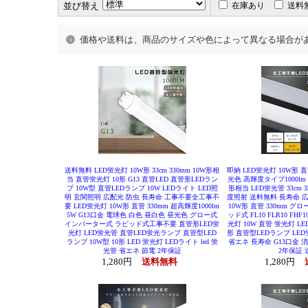
並び替え
在庫あり
送料
価格や送料は、商品のサイズや色によって異なる場合が
送料無料 LED蛍光灯 10W形 33cm 330mm 10W形相
即納 LED蛍光灯 10W形 
当 直管蛍光灯 10形 G13 直管LED 直管形LEDラン
光色 高輝度タイプ1000lm 
プ 10W型 直管LEDランプ 10W LEDライト LED照
形相当 LED蛍光管 33cm 3
明 玄関照明 広配光 防虫 長寿命 工事不要全工事不
度照射 送料無料 長寿命 広
要 LED蛍光灯 10W形 直管 330mm 超高輝度1000lm
10W形 直管 330mm グ
5W G13口金 電球色 白色 昼白色 昼光色 グロー式
ッド式 FL10 FLR10 FHF
インバーター式 ラピッド式工事不要 直管形LED蛍
光灯 10W 直管 蛍光灯 LED
光灯 LED蛍光管 直管LED蛍光ランプ 直管型LED
形 直管型LEDランプ LED
ランプ 10W型 10形 LED 蛍光灯 LEDライト led 蛍
省エネ 長寿命 G13口金 消
光管 省エネ 節電 2年保証
2年保証
1,280円
送料無料
1,280円