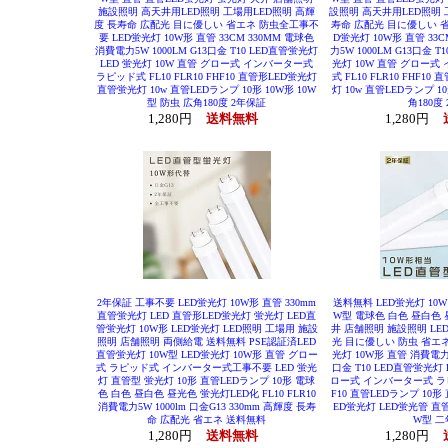
施設照明 高天井用LED照明 工場用LED照明 高輝
設照明 高天井用LED照明 
度 長寿命 広配光 目に優しい 省エネ 防虫全工事不
寿命 広配光 目に優しい 
要 LED蛍光灯 10W形 直管 33CM 330MM 電球色
D蛍光灯 10W形 直管 33C
消費電力5W 1000LM G13口金 T10 LED直管蛍光灯
力5W 1000LM G13口金 T
LED 蛍光灯 10W 直管 グロー式 インバーター式
光灯 10W 直管 グロー
ラピッド式 FL10 FLR10 FHF10 直管形LED蛍光灯
式 FL10 FLR10 FHF1
直管蛍光灯 10w 直管LEDランプ 10形 10W形 10W
灯 10w 直管LEDランプ 10
型 防虫 広角180度 2年保証
角180度
1,280円
送料無料
1,280円
2年保証 工事不要 LED蛍光灯 10W形 直管 330mm
送料無料 LED蛍光灯 10W
直管蛍光灯 LED 直管形LED蛍光灯 蛍光灯 LED直
W型 電球色 白色 昼白色
管蛍光灯 10W形 LED蛍光灯 LED照明 工場用 施設
井 店舗照明 施設照明 LE
照明 店舗照明 両側給電 送料無料 PSE認証済LED
光 目に優しい 防虫 省エ
直管蛍光灯 10W型 LED蛍光灯 10W形 直管 グロー
光灯 10W形 直管 消費電力5W
式 ラピッド式 インバーター式工事不要 LED 蛍光
口金 T10 LED直管蛍光灯 
灯 直管型 蛍光灯 10形 直管LEDランプ 10形 電球
ロー式 インバーター式 ラピッド
色 白色 昼白色 昼光色 蛍光灯LED化 FL10 FLR10
F10 直管LEDランプ 10形
消費電力5W 1000lm 口金G13 330mm 高輝度 長寿
ED蛍光灯 LED蛍光管 直管
命 広配光 省エネ 送料無料
W型 
1,280円
送料無料
1,280円