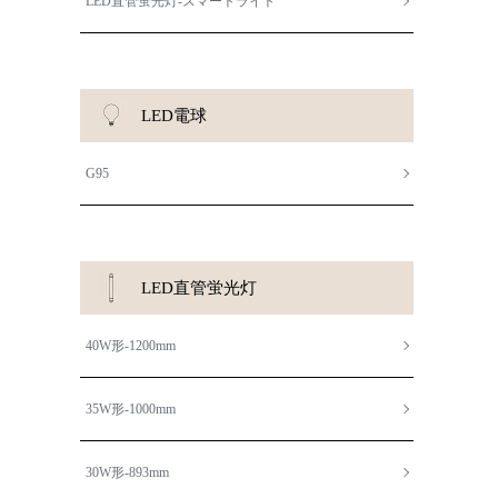
LED直管蛍光灯-スマートライト
LED電球
G95
LED直管蛍光灯
40W形-1200mm
35W形-1000mm
30W形-893mm