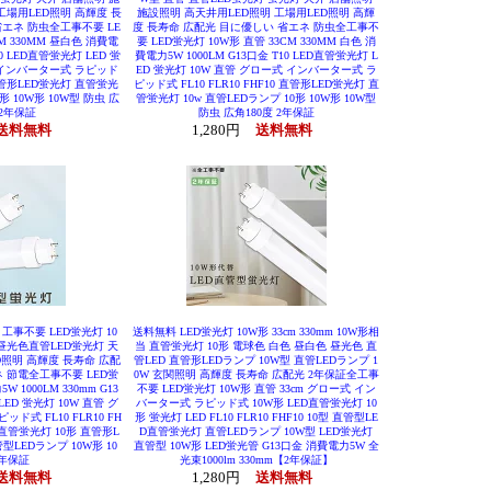
工場用LED照明 高輝度 長
施設照明 高天井用LED照明 工場用LED照明 高輝
省エネ 防虫全工事不要 LE
度 長寿命 広配光 目に優しい 省エネ 防虫全工事不
M 330MM 昼白色 消費電
要 LED蛍光灯 10W形 直管 33CM 330MM 白色 消
10 LED直管蛍光灯 LED 蛍
費電力5W 1000LM G13口金 T10 LED直管蛍光灯 L
式 インバーター式 ラピッド
ED 蛍光灯 10W 直管 グロー式 インバーター式 ラ
0 直管形LED蛍光灯 直管蛍光
ピッド式 FL10 FLR10 FHF10 直管形LED蛍光灯 直
形 10W形 10W型 防虫 広
管蛍光灯 10w 直管LEDランプ 10形 10W形 10W型
 2年保証
防虫 広角180度 2年保証
送料無料
1,280円
送料無料
 工事不要 LED蛍光灯 10
送料無料 LED蛍光灯 10W形 33cm 330mm 10W形相
 昼光色直管LED蛍光灯 天
当 直管蛍光灯 10形 電球色 白色 昼白色 昼光色 直
D照明 高輝度 長寿命 広配
管LED 直管形LEDランプ 10W型 直管LEDランプ 1
ネ 節電全工事不要 LED蛍
0W 玄関照明 高輝度 長寿命 広配光 2年保証全工事
 1000LM 330mm G13
不要 LED蛍光灯 10W形 直管 33cm グロー式 イン
LED 蛍光灯 10W 直管 グ
バーター式 ラピッド式 10W形 LED直管蛍光灯 10
式 FL10 FLR10 FH
形 蛍光灯 LED FL10 FLR10 FHF10 10型 直管型LE
 直管蛍光灯 10形 直管形L
D直管蛍光灯 直管LEDランプ 10W型 LED蛍光灯
型LEDランプ 10W形 10
直管型 10W形 LED蛍光管 G13口金 消費電力5W 全
二年保証
光束1000lm 330mm【2年保証】
送料無料
1,280円
送料無料