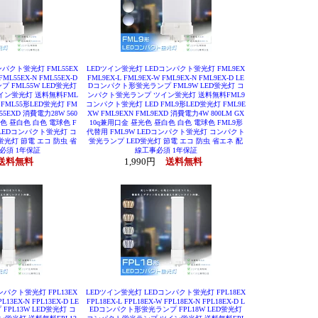
パクト蛍光灯 FML55EX
LEDツイン蛍光灯 LEDコンパクト蛍光灯 FML9EX
FML55EX-N FML55EX-D
FML9EX-L FML9EX-W FML9EX-N FML9EX-D LE
 FML55W LED蛍光灯
Dコンパクト形蛍光ランプ FML9W LED蛍光灯 コ
イン蛍光灯 送料無料FML
ンパクト蛍光ランプ ツイン蛍光灯 送料無料FML9
FML55形LED蛍光灯 FM
コンパクト蛍光灯 LED FML9形LED蛍光灯 FML9E
L55EXD 消費電力28W 560
XW FML9EXN FML9EXD 消費電力4W 800LM GX
光色 昼白色 白色 電球色 F
10q兼用口金 昼光色 昼白色 白色 電球色 FML9形
 LEDコンパクト蛍光灯 コ
代替用 FML9W LEDコンパクト蛍光灯 コンパクト
蛍光灯 節電 エコ 防虫 省
蛍光ランプ LED蛍光灯 節電 エコ 防虫 省エネ 配
必須 1年保証
線工事必須 1年保証
送料無料
1,990円
送料無料
パクト蛍光灯 FPL13EX
LEDツイン蛍光灯 LEDコンパクト蛍光灯 FPL18EX
PL13EX-N FPL13EX-D LE
FPL18EX-L FPL18EX-W FPL18EX-N FPL18EX-D L
PL13W LED蛍光灯 コ
EDコンパクト形蛍光ランプ FPL18W LED蛍光灯