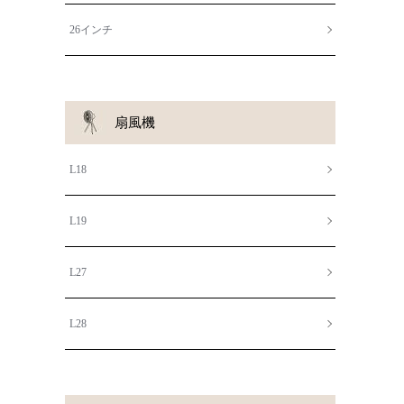
26インチ
扇風機
L18
L19
L27
L28