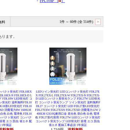
・
FPL/FHP （
）
無料
1件 ～ 60件 (全 514件)
>
あります。
パクト蛍光灯 FDL18EX
LEDツイン蛍光灯 LEDコンパクト蛍光灯 FDL27E
DL18EX-N FDL18EX-D L
X FDL27EX-L FDL27EX-W FDL27EX-N FDL27EX-
DL18W LED蛍光灯 コ
D LEDコンパクト形蛍光ランプ FDL27W LED蛍光
蛍光灯 送料無料FDL18
灯 コンパクト蛍光ランプ ツイン蛍光灯 送料無料F
18形LED蛍光灯 FDL18
DL27 コンパクト蛍光灯 LED FDL27形LED蛍光灯
EXD 消費電力8W 1600LM
FDL27EXW FDL27EXN FDL27EXD 消費電力12W 2
白色 白色 電球色 FDL18
400LM GX10Q兼用口金 昼光色 昼白色 白色 電球
Dコンパクト蛍光灯 コンパク
色 FDL27形代替用 FDL27W LEDコンパクト蛍光灯
節電 エコ 防虫 省エネ 配
コンパクト蛍光ランプ LED蛍光灯 節電 エコ 防虫
 1年保証
省エネ 配線工事必須 1年保証
送料無料
1,710円
送料無料