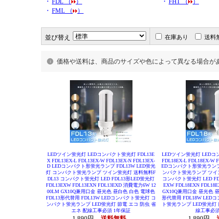
・
FDL （
）
・
FHT （
）
・
FML （
）
並び替え
在庫あり
送料
価格や送料は、商品のサイズや色によって異なる場合が
LEDツイン蛍光灯 LEDコンパクト蛍光灯 FDL13E
LEDツイン蛍光灯 LEDコン
X FDL13EX-L FDL13EX-W FDL13EX-N FDL13EX-
FDL18EX-L FDL18EX-W F
D LEDコンパクト形蛍光ランプ FDL13W LED蛍光
EDコンパクト形蛍光ランプ F
灯 コンパクト蛍光ランプ ツイン蛍光灯 送料無料F
ンパクト蛍光ランプ ツイン
DL13 コンパクト蛍光灯 LED FDL13形LED蛍光灯
コンパクト蛍光灯 LED FDL
FDL13EXW FDL13EXN FDL13EXD 消費電力6W 12
EXW FDL18EXN FDL18
00LM GX10Q兼用口金 昼光色 昼白色 白色 電球色
GX10Q兼用口金 昼光色 昼
FDL13形代替用 FDL13W LEDコンパクト蛍光灯 コ
形代替用 FDL18W LE
ンパクト蛍光ランプ LED蛍光灯 節電 エコ 防虫 省
ト蛍光ランプ LED蛍光灯 
エネ 配線工事必須 1年保証
線工事必須
1,890円
送料無料
1,890円