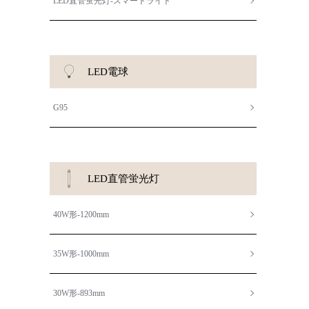
LED直管蛍光灯-スマートライト
LED電球
G95
LED直管蛍光灯
40W形-1200mm
35W形-1000mm
30W形-893mm