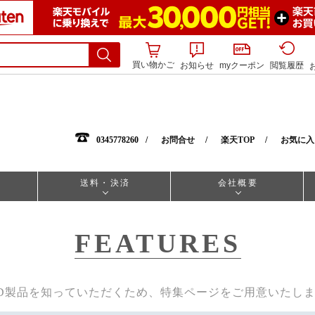
買い物かご
お知らせ
myクーポン
閲覧履歴
0345778260
お問合せ
楽天TOP
お気に入
送料・決済
会社概要
FEATURES
D製品を知っていただくため、特集ページをご用意いたし