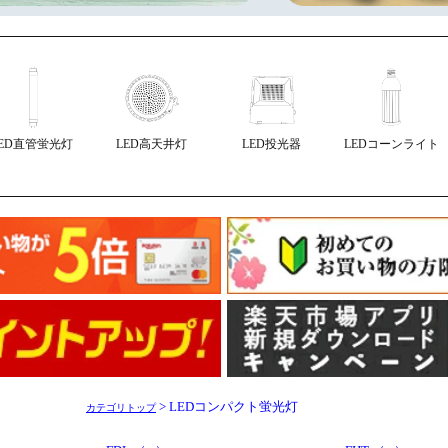
LED直管蛍光灯
LED高天井灯
LED投光器
LEDコーンライト
> LEDコンパクト蛍光灯
カテゴリトップ