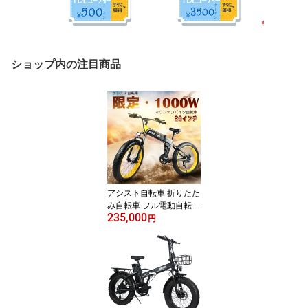
ショップ内の注目商品
アシスト自転車 折りたた
み自転車 フル電動自転車
235,000
電動 自転車 アクセル付
円
き アシストのみ マウン
テンバイク スポーツ 100
0W 48V10An 大容量バッ
テリー 極太タイヤ 折り
畳み 26インチ アルミ製
おしゃれ