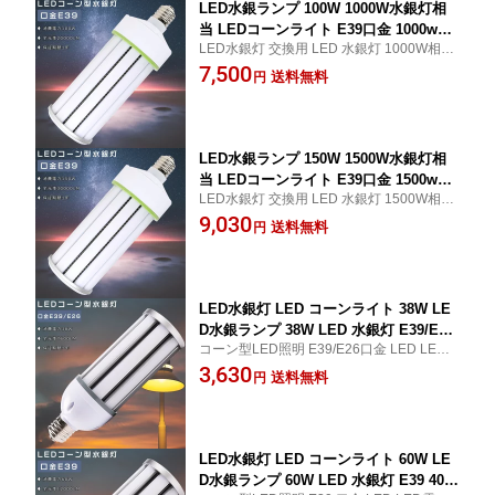
LED水銀ランプ 100W 1000W水銀灯相
当 LEDコーンライト E39口金 1000w水
LED水銀灯 交換用 LED 水銀灯 1000W相当
銀灯代替 LED コーンライト 電球色 白
コーン型 軽量型 LED コーンライト 100V 2
7,500
色 昼白色 昼光色 コーン型LED照明 200
送料無料
円
00V E39 口金 50000Hの長寿命で 200LM/W
00LM 100W LED投光器 屋外 高天井用L
全方位発光 超高輝度 高演色Ra>85 送料無
ED照明 コーン型LED照明 天井照明 倉
料 1年保証
庫 工場 街路灯 密閉型器具対応 PSE認
証
LED水銀ランプ 150W 1500W水銀灯相
当 LEDコーンライト E39口金 1500w水
LED水銀灯 交換用 LED 水銀灯 1500W相当
銀灯代替 LED コーンライト 電球色 白
コーン型 軽量型 LED コーンライト 100V 2
9,030
色 昼白色 昼光色 コーン型LED照明 300
送料無料
円
00V E39 口金 50000Hの長寿命で 200LM/W
00LM 150W LED投光器 屋外 高天井用L
全方位発光 超高輝度 高演色Ra>85 送料無
ED照明 コーン型LED照明 天井照明 倉
料 1年保証
庫 工場 街路灯 密閉型器具対応 PSE認
証
LED水銀灯 LED コーンライト 38W LE
D水銀ランプ 38W LED 水銀灯 E39/E26
コーン型LED照明 E39/E26口金 LED LED電
口金 300W相当 軽量型 HF400X 水銀灯
球 IP64 防塵 防水 LED 水銀灯 300w 相当 ビ
3,630
代替 LED コーンライト 100V 200V 屋外
送料無料
円
ーム角度360度 200LM/W 高演色Ra85以上
電球色 白色 昼白色 昼光色 7600LM 38W
超爆光 高品質SMD LEDチップ 50000H長寿
超高輝度 高天井用LED照明 天井照明 倉
命 送料無料 1年保証
庫 工場 街路灯 密閉型器具対応 屋内外
兼用
LED水銀灯 LED コーンライト 60W LE
D水銀ランプ 60W LED 水銀灯 E39 400