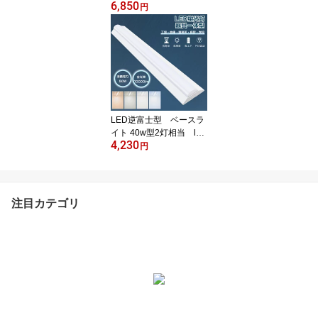
6,850
0K）9600LM 600W水銀
円
灯/水銀ランプ相当 E39口
金 IP65防水防塵 LED水
銀灯 LED水銀ランプ コ
ーンライト 従来の水銀
灯やHPS・CELを代替
【2年保証】
LED逆富士型 ベースラ
イト 40w型2灯相当 led
4,230
直管型 逆富士器具一体型
円
led逆富士 天井直付 逆富
士型led照明器具 ユニ
ット 照明器具 施設照
明 シーリングライト 店
注目カテゴリ
舗照明 50W 8000LM 昼
光色 6000K