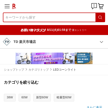
8/11(火)01:59まで
要エントリー
TD 楽天市場店
ショップトップ
カテゴリトップ
LEDコーンライト
カテゴリを絞り込む
38W
60W
新型60W
軽量型60W
さらに表示