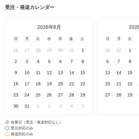
受注・発送カレンダー
2026年8月
20
日
月
火
水
木
金
土
日
月
火
26
27
28
29
30
31
1
30
31
1
2
3
4
5
6
7
8
6
7
8
9
10
11
12
13
14
15
13
14
15
16
17
18
19
20
21
22
20
21
22
23
24
25
26
27
28
29
27
28
29
30
31
1
2
3
4
5
休業日（受注・発送対応なし）
受注対応のみ
発送対応のみ