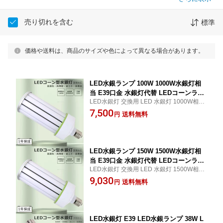
売り切れを含む
標準
価格や送料は、商品のサイズや色によって異なる場合があります。
LED水銀ランプ 100W 1000W水銀灯相
当 E39口金 水銀灯代替 LEDコーンライ
LED水銀灯 交換用 LED 水銀灯 1000W相当
ト E39口金 コーン型LED照明 水銀灯 L
コーン型 軽量型 LED コーンライト 100V 2
7,500
ED 100w LED コーンライト 軽量型 電
送料無料
円
00V E39 口金 50000H長寿命 200LM/W 全
球色 白色 昼白色 昼光色 20000LM 100
方位発光 超高輝度 高演色Ra>85 省エネ 送
W LED投光器 高天井用LED照明 コーン
料無料 1年保証
型LED照明 天井照明 倉庫 密閉型器具対
応 PSE認証
LED水銀ランプ 150W 1500W水銀灯相
当 E39口金 水銀灯代替 LEDコーンライ
LED水銀灯 交換用 LED 水銀灯 1500W相当
ト E39口金 コーン型LED照明 水銀灯 L
コーン型 軽量型 LED コーンライト 100V 2
9,030
ED 150w LED コーンライト 軽量型 電
送料無料
円
00V E39 口金 50000H長寿命 200LM/W 全
球色 白色 昼白色 昼光色 30000LM 150
方位発光 超高輝度 高演色Ra>85 省エネ 送
W LED投光器 高天井用LED照明 コーン
料無料 1年保証
型LED照明 天井照明 倉庫 密閉型器具対
応 PSE認証
LED水銀灯 E39 LED水銀ランプ 38W L