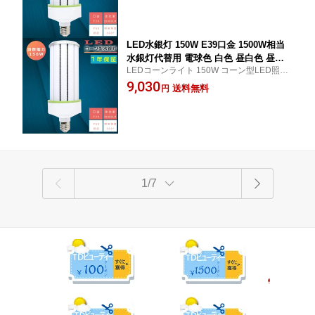
コーンライト 100V 200V 20000LM 100
85以上 超爆光 高品質SMD LEDチップ 500
W 超高輝度 高天井用LED照明 天井照明
00H長寿命 送料無料
倉庫 工場 街路灯 密閉型器具対応 PSE
認証 1年保証
LED水銀灯 150W E39口金 1500W相当
水銀灯代替用 電球色 白色 昼白色 昼光
LEDコーンライト 150W コーン型LED照明
色 LEDコーンライト 150W LED水銀ラ
E39 口金 LED LED電球 LED 水銀灯 1500w
9,030
ンプ 150W LED 水銀灯 E39 軽量型 LED
送料無料
円
相当 ビーム角度360度 200LM/W 高演色Ra
コーンライト 100V 200V 30000LM 150
85以上 超爆光 高品質SMD LEDチップ 500
W 超高輝度 高天井用LED照明 天井照明
00H長寿命 送料無料
倉庫 工場 街路灯 密閉型器具対応 PSE
認証 1年保証
1/7