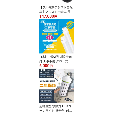
【フル電動アシスト自転
車】アシスト自転車 電動
147,000
自転車 アシスト自転車
円
電動アシスト自転車 折り
畳み フルアシスト自転車
パワフル500W 20インチ
アルミ製 おしゃれ 軽量
長距離 アシスト フレー
ム サスペンション 電動
アシスト自転車 折りたた
み自転車 ミニベロ
（2本）40W形LED蛍光
灯 工事不要 グロー式 イ
6,000
ンバーター式 ラピッド式
円
器具専用 FL40 FLR40
FHF32 対応 40w型 t8 12
0cm G13 20w 3200lm 白
色4000k
超軽量型 水銀灯 LEDコ
ーンライト 昼光色（600