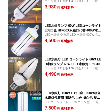
コーン型LED照明 E39 口金 LED LED電球 I
W相当 軽量型 HF400X 水銀灯 代替 LED
P65 防塵 防水 LED 水銀灯 400w 相当 ビー
3,930
コーンライト 100V 200V 屋外 電球色 白
送料無料
円
ム角度360度 200LM/W 高演色Ra85以上 超
色 昼白色 昼光色 12000LM 60W 超高輝
爆光 高品質SMD LEDチップ 50000H長寿命
度 高天井用LED照明 天井照明 倉庫 工
送料無料 1年保証
場 街路灯 密閉型器具対応 屋内外兼用
LED水銀ランプ 60W LEDコーンライト
E39口金 HF400X水銀灯代替 400W水銀
LED水銀灯 交換用 LED 水銀灯 400W相当
灯相当 LED コーンライト 電球色 白色
コーン型 軽量型 LED コーンライト 100V 2
4,500
昼白色 昼光色 コーン型LED照明 12000
送料無料
円
00V E39 口金 50000Hの長寿命で 200LM/W
LM 60W LED投光器 屋外 高天井用LED
全方位発光 超高輝度 高演色Ra>85 送料無
照明 コーン型LED照明 天井照明 倉庫
料 1年保証
工場 街路灯 密閉型器具対応 PSE認証
LED水銀灯 LED コーンライト 60W LE
D水銀ランプ 60W LED 水銀灯 E39 400
コーン型LED照明 E39 口金 LED LED電球 I
W相当 軽量型 HF400X 水銀灯 代替 LED
P65 防塵 防水 LED 水銀灯 400w 相当 ビー
4,490
コーンライト 100V 200V 屋外 電球色 白
送料無料
円
ム角度360度 200LM/W 高演色Ra85以上 超
色 昼白色 昼光色 12000LM 60W 超高輝
爆光 高品質SMD LEDチップ 50000H長寿命
度 高天井用LED照明 天井照明 倉庫 工
送料無料 1年保証
場 街路灯 密閉型器具対応 屋内外兼用
LED水銀灯 100W E39口金 1000W相当
水銀灯代替用 電球色 白色 昼白色 昼光
LEDコーンライト 100W コーン型LED照明
色 LEDコーンライト 100W LED水銀ラ
E39 口金 LED LED電球 LED 水銀灯 1000w
7,500
ンプ 100W LED 水銀灯 E39 軽量型 LED
送料無料
円
相当 ビーム角度360度 200LM/W 高演色Ra