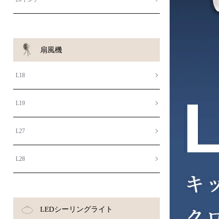
扇風機
L18
L19
L27
L28
LEDシーリングライト