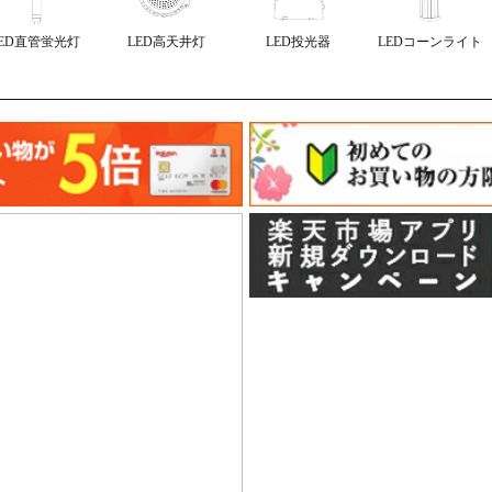
LED直管蛍光灯
LED高天井灯
LED投光器
LEDコーンライト