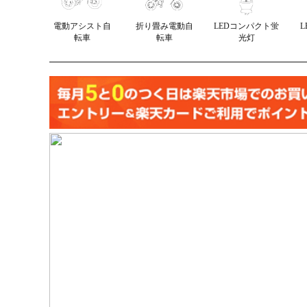
電動アシスト自
折り畳み電動自
LEDコンパクト蛍
転車
転車
光灯