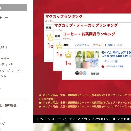
ラリー
お猪口
グ
ソーサー
/デカンタ
ュガー/クリーマー
タンド
ー
品
品・調理器具
ン
モヘイム ストーンウェア マグカップ 250ml MOHEIM STON
かん)
る