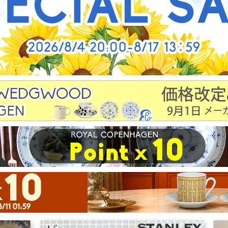
ングボード(まな板)
クロック
ポーチ/小
調理補助用品
キャンドルホルダー
ファッショ
保存容器
オーナメント
掃除用
魔法瓶
フォトフレーム
傘
コーヒー用品
ゴミ箱
ベビー用
トレイ
その他
その他
ティータオル
エプロン
ー/ポットコースター
ーパーナプキン
ダー(鍋つかみ)/鍋敷き
ンチョンマット
キッチン収納
水まわり用品
他キッチン雑貨