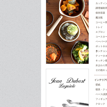
カッティン
調理補助
保存容器
魔法瓶
コーヒー
トレイ
エプロン
コースター
ペーパー
ポットホル
き
ランチョ
ティータ
キッチン
水まわり
その他キ
インテリア
壁紙
寝具・ク
ベース(花瓶
フィギュア
クロック