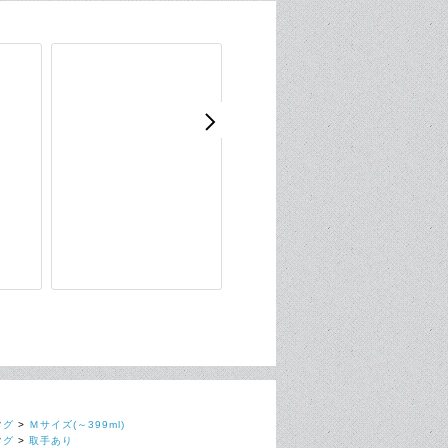
マグ
>
Ｍサイズ(～399ml)
マグ
>
取手あり