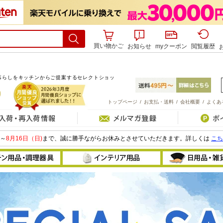
買い物かご
お知らせ
myクーポン
閲覧履歴
暮らしをキッチンからご提案するセレクトショッ
トップページ
/
お支払・送料
/
会社概要
/
よくあ
～
8月16日（日)
まで、誠に勝手ながらお休みとさせていただきます。詳しくは
こち
鍋
壁紙
ファブリ
フライパン
寝具・クッションカバー
ブランケ
トル(やかん)
ベース(花瓶)
タオル
ボウル/ざる
フィギュア(人形)
バッグ