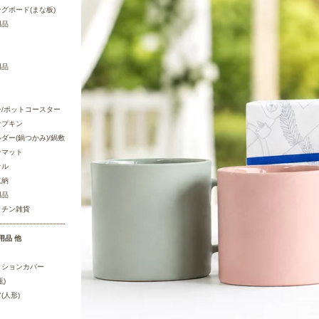
グボード(まな板)
用品
用品
/ポットコースター
ナプキン
ダー(鍋つかみ)/鍋敷
ンマット
オル
収納
用品
ッチン雑貨
用品 他
ッションカバー
)
(人形)