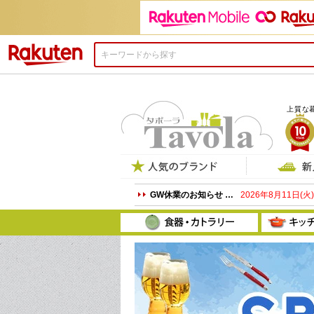
楽天市場
上質な
プ
GW休業のお知らせ …
2026年8月11日(火)
プレート
ボウル
グラス
ケ
和食器