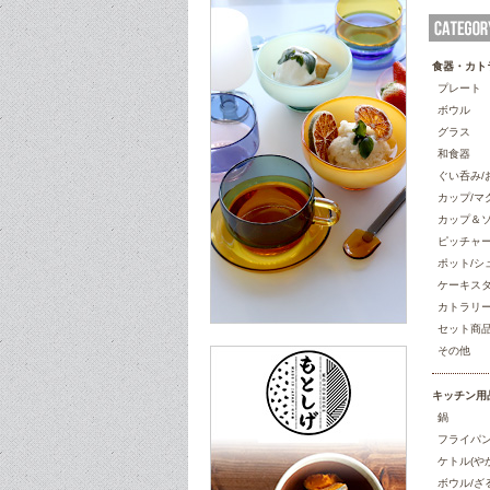
食器・カト
プレート
ボウル
グラス
和食器
ぐい呑み/
カップ/マ
カップ＆
ピッチャー
ポット/シ
ケーキス
カトラリ
セット商
その他
キッチン用
鍋
フライパ
ケトル(や
ボウル/ざ