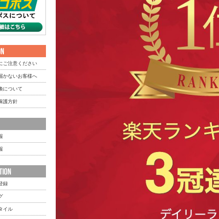
にご注意ください
届かないお客様へ
換について
保護方針
報
報
登録
グ
タイル