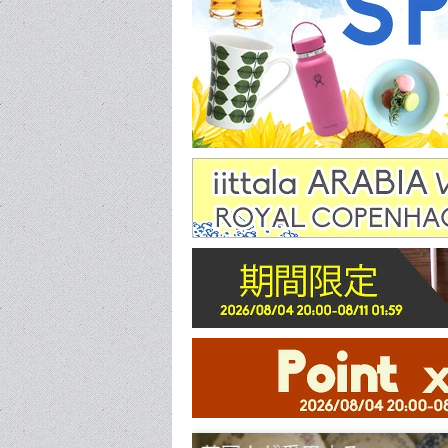
ぐい呑み/お猪口
カッティ
カップ/マグ
カップ＆ソーサー
ポット/シュガー/クリーマー
ケーキスタンド
カトラリー
ピッチャー/デカンタ
セット商品
その他
コースタ
ペ
ポットホル
ラ
その