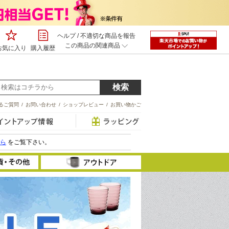
ヘルプ
/
不適切な商品を報告
この商品の関連商品
お気に入り
購入履歴
るご質問
/
お問い合わせ
/
ショップレビュー
/
お買い物かご
ら
をご覧下さい。
ック
調理器具
ット
食器・カトラリー
ツール
類
水筒・ボトル