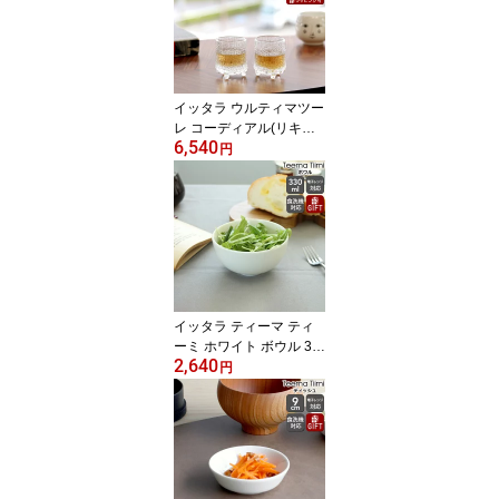
【アウトドア】【ギフ
ト】
イッタラ ウルティマツー
レ コーディアル(リキュ
6,540
ール)グラス 50ml 57mm
円
ペア 【セット ペアグラ
ス 北欧食器 ギフト 結婚
祝い プレゼント 贈り物
お中元 ギフトセット 食
器セット】【iittala イッ
タラ】【食器 カトラリ
ー】【ギフト】
イッタラ ティーマ ティ
ーミ ホワイト ボウル 33
2,640
0ml iittala Teema Tiimi
円
【北欧食器 シリアルボウ
ル プレート 耐熱 電子レ
ンジ対応 ギフト 結婚祝
い プレゼント 贈り物 お
中元】【iittala イッタ
ラ】【食器 カトラリー】