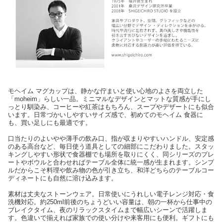
モヘイム マグカップは、静かな佇まいと使い心地のよさを両立した
「moheim」らしい一品。ミニマルなデザインとマットな質感が手にし
っとり馴染み、コーヒーや紅茶はもちろん、スープやデザートにも似合
います。日常づかいしやすいサイズ感で、初めてのモヘイム 食器に
も、買い足しにも最適です。
口当たりのよいやや薄手の飲み口、指が収まりやすいハンドル、安定感
のある高台など、毎日使う道具としての細部にこだわりました。スタッ
キングしやすい形状で食器棚でも場所を取りにくく、同シリーズのプレ
ートやボウルと合わせればテーブル全体に統一感が生まれます。シンプ
ルだからこそ料理や飲み物の色が引き立ち、和洋どちらのテーブルコー
ディネートにも自然に溶け込みます。
素材は丈夫なストーンウェア。日常使いにうれしい電子レンジ対応・食
洗機対応。約250ml前後のちょうどいい容量は、朝の一杯から仕事中の
ブレイクタイム、夜のリラックスタイムまで幅広いシーンで活躍しま
す。色違いで揃えれば家族での使い分けや来客用にも便利。ギフトにも