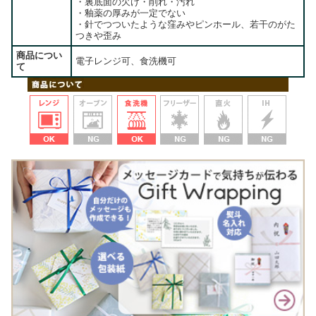
・裏底面の欠け・削れ・汚れ
・釉薬の厚みが一定でない
・針でつついたような窪みやピンホール、若干のがた
つきや歪み
商品につい
電子レンジ可、食洗機可
て