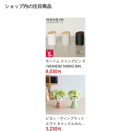
ショップ内の注目商品
モヘイム スイングビン S
/ MOHEIM SWING BIN
8,030
【ゴミ箱 ダストボックス
円
スイング式 おしゃれ 蓋
つき ふた付き 丸型】
【インテリア】
ビヨン・ヴィンブラッド
エヴァ キャンドルホルダ
3,230
ー 9.5cm BJORN WIINBL
円