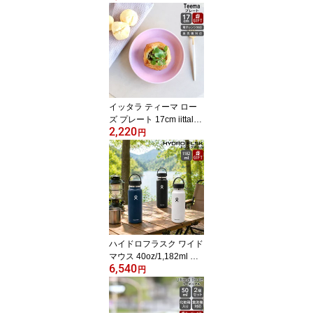
AD Eva 【ギフト インテ
リア 結婚祝い プレゼン
ト お中元 贈り物】【イ
ンテリア】
イッタラ ティーマ ロー
ズ プレート 17cm iittala
2,220
Teema 【耐熱 電子レン
円
ジ対応 お皿 ギフト 結婚
祝い プレゼント 贈り
物】【iittala イッタラ】
【食器 カトラリー】【ギ
フト】
ハイドロフラスク ワイド
マウス 40oz/1,182ml Hy
6,540
dro Flask Wide Mouth
円
【水筒 携帯タンブラー
保温 保冷 ギフト 結婚祝
い プレゼント 贈り物】