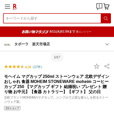
8/11(火)01:59まで
要エントリー
タボーラ 楽天市場店
1/17
（
17
件）
4.76
モヘイム マグカップ 250ml ストーンウェア 北欧デザイン
おしゃれ ⾷器 MOHEIM STONEWARE moheim コーヒー
カップ 250 【マグカップ ギフト 結婚祝い プレゼント 贈
り物 お中元】【⾷器 カトラリー】【ギフト】 ⽗の⽇
北欧ブランドMOHEIMのマグカップ。シンプルで上質な暮らしを彩るストー
ンウェア製。