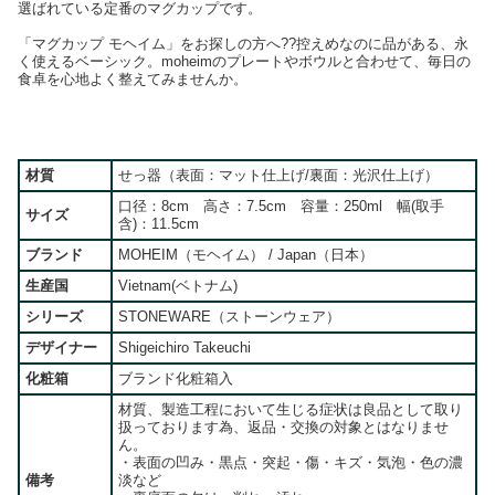
選ばれている定番のマグカップです。
「マグカップ モヘイム」をお探しの方へ??控えめなのに品がある、永
く使えるベーシック。moheimのプレートやボウルと合わせて、毎日の
食卓を心地よく整えてみませんか。
材質
せっ器（表面：マット仕上げ/裏面：光沢仕上げ）
口径：8cm 高さ：7.5cm 容量：250ml 幅(取手
サイズ
含)：11.5cm
ブランド
MOHEIM（モヘイム） / Japan（日本）
生産国
Vietnam(ベトナム)
シリーズ
STONEWARE（ストーンウェア）
デザイナー
Shigeichiro Takeuchi
化粧箱
ブランド化粧箱入
材質、製造工程において生じる症状は良品として取り
扱っております為、返品・交換の対象とはなりませ
ん。
・表面の凹み・黒点・突起・傷・キズ・気泡・色の濃
備考
淡など