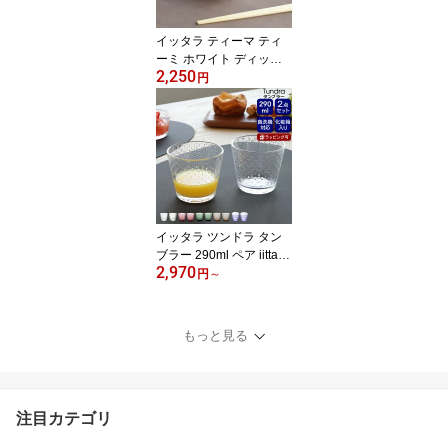
【ギフト】
イッタラ ティーマ ティ
ーミ ホワイト ディッシ
2,250
ュ 9cm iittala Teema
円
【耐熱 電子レンジ対応
お皿 プレート 小皿 プチ
トレイ ギフト 結婚祝い
プレゼント 贈り物 お中
元】【iittala イッタラ】
【食器 カトラリー】【ギ
フト】
イッタラ ツンドラ タン
ブラー 290ml ペア iittala
2,970
Tundra 【グラス セット
円
～
ギフト 結婚祝い プレゼ
ント お中元 贈り物 ギフ
トセット 食器セット】
もっと見る
【iittala イッタラ】【食
器 カトラリー】【ギフ
ト】
注目カテゴリ