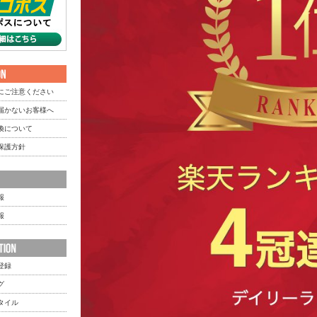
にご注意ください
届かないお客様へ
換について
保護方針
報
報
登録
グ
タイル