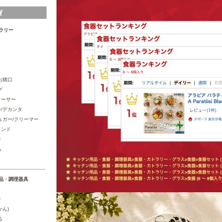
ラリー
お猪口
グ
ソーサー
/デカンタ
ュガー/クリーマー
タンド
ー
品
品・調理器具
ン
かん)
る