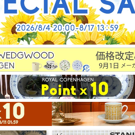
ングボード(まな板)
クロック
ポーチ/小
調理補助用品
キャンドルホルダー
ファッショ
保存容器
オーナメント
掃除用
魔法瓶
フォトフレーム
傘
コーヒー用品
ゴミ箱
ベビー用
トレイ
その他
その他
ティータオル
エプロン
ー/ポットコースター
ーパーナプキン
ダー(鍋つかみ)/鍋敷き
ンチョンマット
キッチン収納
水まわり用品
他キッチン雑貨