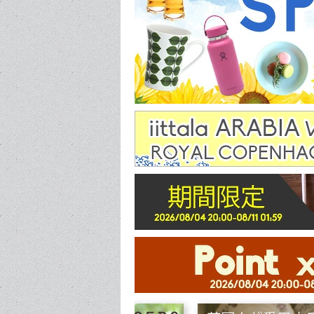
ぐい呑み/お猪口
カッティ
カップ/マグ
カップ＆ソーサー
ポット/シュガー/クリーマー
ケーキスタンド
カトラリー
ピッチャー/デカンタ
セット商品
その他
コースタ
ペ
ポットホル
ラ
その