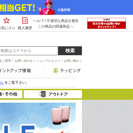
ヘルプ
/
不適切な商品を報告
この商品の関連商品
お気に入り
購入履歴
るご質問
/
お問い合わせ
/
ショップレビュー
/
お買い物かご
ら
をご覧下さい。
ック
調理器具
ット
食器・カトラリー
ツール
類
水筒・ボトル