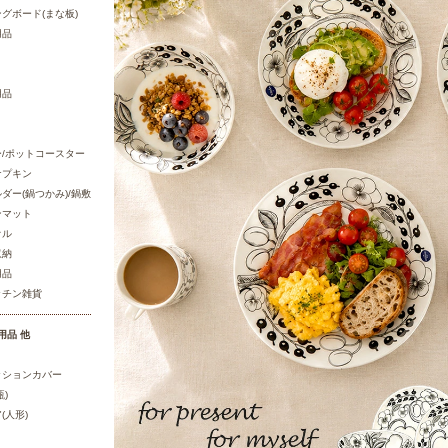
グボード(まな板)
用品
用品
/ポットコースター
ナプキン
ダー(鍋つかみ)/鍋敷
ンマット
オル
収納
用品
ッチン雑貨
用品 他
ッションカバー
)
(人形)