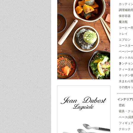
カッティン
調理補助
保存容器
魔法瓶
コーヒー
トレイ
エプロン
コースター
ペーパー
ポットホル
き
ランチョ
ティータ
キッチン
水まわり
その他キ
インテリア
壁紙
寝具・ク
ベース(花瓶
フィギュア
クロック