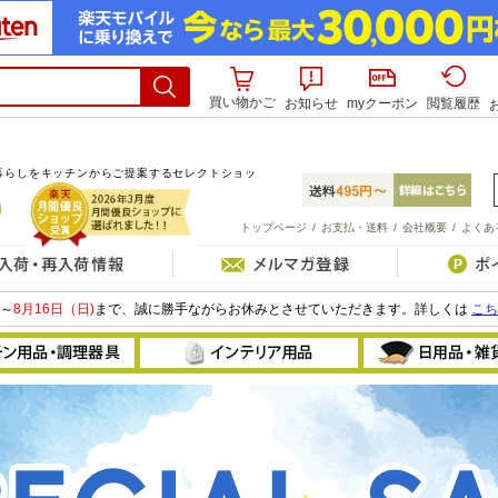
買い物かご
お知らせ
myクーポン
閲覧履歴
暮らしをキッチンからご提案するセレクトショッ
トップページ
/
お支払・送料
/
会社概要
/
よくあ
～
8月16日（日)
まで、誠に勝手ながらお休みとさせていただきます。詳しくは
こち
鍋
壁紙
ファブリ
フライパン
寝具・クッションカバー
ブランケ
トル(やかん)
ベース(花瓶)
タオル
ボウル/ざる
フィギュア(人形)
バッグ