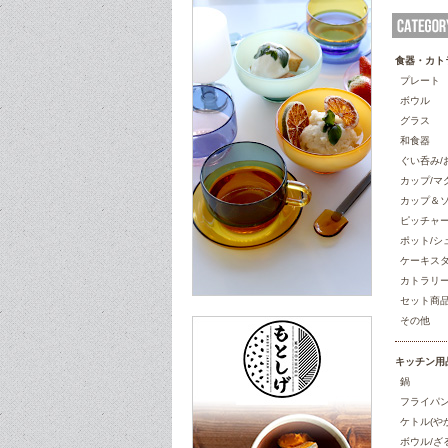
食器・カト
プレート
ボウル
グラス
和食器
ぐい呑み/
カップ/マ
カップ＆
ピッチャー
ポット/シ
ケーキス
カトラリ
セット商
その他
キッチン用
鍋
フライパ
ケトル(や
ボウル/ざ