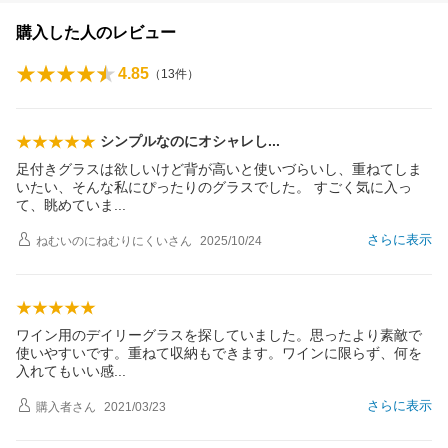
購入した人のレビュー
4.85
（
13
件）
シンプルなのにオシャレ
し
足付きグラスは欲しいけど背が高いと使いづらいし、重ねてしま
いたい、そんな私にぴったりのグラスでした。 すごく気に入っ
て、眺めてい
ま
さらに表示
ねむいのにねむりにくい
さん
2025/10/24
ワイン用のデイリーグラスを探していました。思ったより素敵で
使いやすいです。重ねて収納もできます。ワインに限らず、何を
入れてもいい
感
さらに表示
購入者
さん
2021/03/23