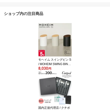
ショップ内の注目商品
モヘイム スイングビン S
/ MOHEIM SWING BIN
8,030
【ゴミ箱 ダストボックス
円
スイング式 おしゃれ 蓋
つき ふた付き 丸型】
【インテリア】
国内正規代理店 / クチポ