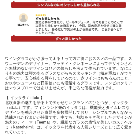
ワイングラスがかさ張って困る！って方に得におススメの一品です。ス
ウェーデンのデザイナー、マッティ・クレネーレによってデザインされ
た無駄のないデザインはひとの暮らしを考えて作られています。なによ
りもの魅力は脚のあるグラスながらもスタッキング（積み重ね）ができ
る事です。安心感ある脚をしているので、赤ワインはもちろんのこと、
お水やジュースなど日常使いにも活躍するグラスです。レンピのクリア
はマウスブローではありませんが、手ごろな価格が魅力です。
【 イッタラ / iittala 】
北欧食器の魅力を語る上で欠かせないブランドのひとつが、イッタラ
（iittala）です。フィンランド発のイッタラは、機能美とタイムレスな
デザインを融合させた食器を多数展開しており、シンプルでありながら
洗練された佇まいが特徴です。中でも、無駄をそぎ落としたデザインが
魅力のティーマ（Teema）や、繊細なガラスの表情が美しいカステヘル
ミ（Kastehelmi）は、イッタラを代表する人気シリーズとして広く愛さ
れています。