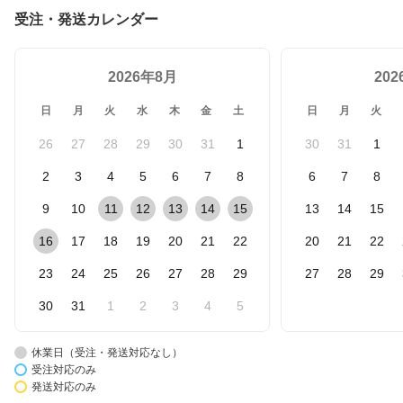
受注・発送カレンダー
2026年8月
20
日
月
火
水
木
金
土
日
月
火
26
27
28
29
30
31
1
30
31
1
2
3
4
5
6
7
8
6
7
8
9
10
11
12
13
14
15
13
14
15
16
17
18
19
20
21
22
20
21
22
23
24
25
26
27
28
29
27
28
29
30
31
1
2
3
4
5
休業日（受注・発送対応なし）
受注対応のみ
発送対応のみ