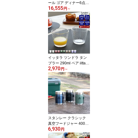
ール ゴア ディナー6点セ
16,555
ット ギフトボックス入り
円
～
Cutipol GOA 【正規品 カ
トラリー 化粧箱付 ナイ
フ フォーク スプーン テ
ーブル 結婚祝い プレゼ
ント お中元 ギフトセッ
ト 食器】【クチポール C
utipol】【食器 カトラリ
ー】【ギフト】
イッタラ ツンドラ タン
ブラー 290ml ペア iittala
2,970
Tundra 【グラス セット
円
～
ギフト 結婚祝い プレゼ
ント お中元 贈り物 ギフ
トセット 食器セット】
【iittala イッタラ】【食
器 カトラリー】【ギフ
ト】
スタンレー クラシック
真空フードジャー 400ml
6,930
STANLEY Legendary Fo
円
od Jar+Spork 【スタンレ