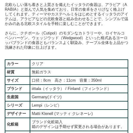
北欧らしい落ち着きと上質さを備えたイッタラの食器は、アラビア（A
RABIA）と並んで人気を集めており、日常の食卓をさりげなく格上げ
してくれます。ティーマやカステヘルミをはじめとするイッタラのアイ
テムは、アラビアなどの北欧食器と組み合わせることで、シンプルで温
かみのある北欧スタイルを手軽に楽しむことができます。
さらに、クチポール（Cutipol）のモダンなカトラリーや、ロイヤルコ
ペンハーゲン、ウェッジウッド（Wedgwood）といった格式あるヨーロ
ッパブランドの食器ともバランスよく馴染み、テーブル全体を上品かつ
洗練された印象に仕上げます。
カラー
クリア
材質
無鉛ガラス
サイズ
口径：8cm 高さ：11cm 容量：350ml
ブランド
iittala（イッタラ） / Finland（フィンランド）
生産国
Germany(ドイツ)
シリーズ
Lempi（レンピ）
デザイナー
Matti Klenell (マッティ クレネーレ)
ブランド化粧箱入
化粧箱
箱のデザインは予期せず変更される場合があります。