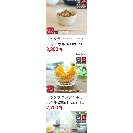
イ Stanley 保温 保冷 フ
ードジャー】【アウトド
ア】
イッタラ ティーマ ティ
ーミ ボウル 340ml iittala
3,300
Teema Tiimi 【耐熱 電子
円
レンジ対応 ギフト 結婚
祝い プレゼント お中元
贈り物】【iittala イッタ
ラ】【食器 カトラリー】
【ギフト】
イッタラ カステヘルミ
ボウル 230ml iittala 【北
2,700
欧食器 ガラスボウル デ
円
ザートボウル ギフト 結
婚祝い プレゼント お中
元 贈り物】【iittala イッ
タラ】【食器 カトラリ