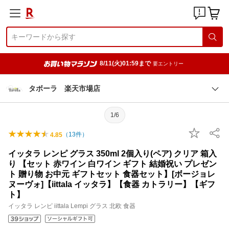
8/11(火)01:59まで
要エントリー
タボーラ 楽天市場店
1/6
（
13
件）
4.85
イッタラ レンピ グラス 350ml 2個入り(ペア) クリア 箱入
り 【セット 赤ワイン 白ワイン ギフト 結婚祝い プレゼン
ト 贈り物 お中元 ギフトセット 食器セット】[ボージョレ
ヌーヴォ]【iittala イッタラ】【食器 カトラリー】【ギフ
ト】
イッタラ レンピ iittala Lempi グラス 北欧 食器