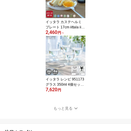
ー】【ギフト】
イッタラ カステヘルミ
プレート 17cm iittala iitta
2,460
la Kastehelmi 【食器 ギ
円
～
フト 結婚祝い プレゼン
ト お中元 贈り物】【iittal
a イッタラ】【食器 カト
ラリー】【ギフト】
イッタラ レンピ 951173
グラス 350ml 4個セット
7,620
クリア 【赤ワイン 白ワ
円
イン ギフト 結婚祝い プ
レゼント 贈り物 お中元
ギフトセット 食器セッ
もっと見る
ト】