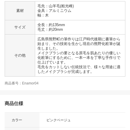
毛先：山羊毛(粗光峰)
素材
金具：アルミニウム
軸：木
全長：約135mm
サイズ
毛丈：約20mm
広島県熊野町の筆作りは江戸時代後期に書筆から
始まり、その技術を生かし現在の熊野化粧筆が誕
生しました。
メイクブラシの要となる原毛を肌あたりの優しい
その他
化粧筆にするために、一本一本を丁寧な手作りで
仕上げています。
毛先をカットしない伝統技法で、様々な用途に適
したメイクブラシが完成します。
商品番号：Enamor04
商品仕様
カラー
ピンクベージュ