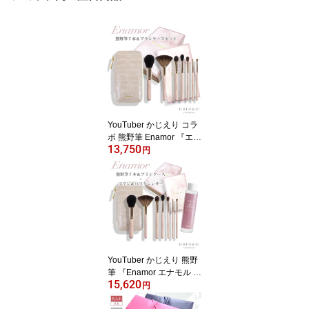
YouTuber かじえり コラ
ボ 熊野筆 Enamor 『エナ
13,750
モル メイクブラシ7本＆
円
ブラシケースセット』 女
性 プレゼント ギフト お
洒落 可愛い ホワイトデ
ー 成人祝 クリスマス
YouTuber かじえり 熊野
筆 『Enamor エナモル メ
15,620
イクブラシ7本＆ブラシ
円
ケースセット【ブラシ＆