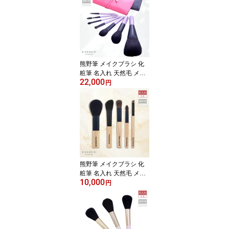
パフクレンザー付き】』
女性 プレゼント ギフト
お洒落 可愛い 母の日
熊野筆 メイクブラシ 化
粧筆 名入れ 天然毛 メイ
22,000
クブラシセット『ROYAL
円
メイクブラシ7本＆10本
用ブラシケースセット』
女性 プレゼント ギフト
お洒落 可愛い 20代 30代
40代 50代 母の日 結婚祝
引出物 ホワイトデー
熊野筆 メイクブラシ 化
粧筆 名入れ 天然毛 メイ
10,000
クブラシセット『NH-Lin
円
e メイクブラシ5本セッ
ト』女性 プレゼント ギ
フト お洒落 可愛い 20代
30代 40代 50代 母の日
結婚祝 引き出物 引出物