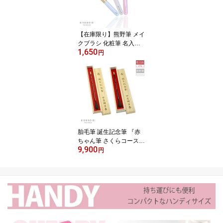
ホワイトデー 成人祝
【在庫限り】熊野筆 メイ
クブラシ 化粧筆 名入れ
1,650
天然毛 チークブラシ『ネ
円
ットショップ限定！ラメ
入りチークブラシ』女性
プレゼント ギフト お洒
落 可愛い 20代 30代 40
代 50代 母の日 結婚祝 引
き出物 引出物 ホワイト
デー
胎毛筆 誕生記念筆 『赤
ちゃん筆 さくらコース
9,900
（2色）』（BABY-SAKU
円
RA）タウハウス 桜軸 桐
箱 出産祝い 名入れ プレ
ゼント ギフト 赤ちゃん
メモリアル オーダーメイ
ド 世界にひとつ