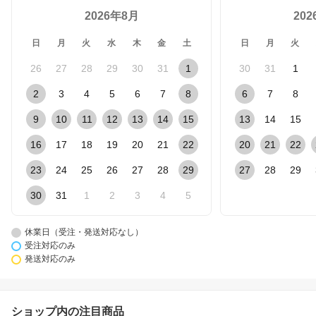
2026年8月
20
日
月
火
水
木
金
土
日
月
火
26
27
28
29
30
31
1
30
31
1
2
3
4
5
6
7
8
6
7
8
9
10
11
12
13
14
15
13
14
15
16
17
18
19
20
21
22
20
21
22
23
24
25
26
27
28
29
27
28
29
30
31
1
2
3
4
5
休業日（受注・発送対応なし）
受注対応のみ
発送対応のみ
ショップ内の注目商品