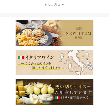
giano Reggiano Powder
もっと見る
Fiordimaso FDM 粉チー
ズ カフォルム ジャパン
イタリア チーズ パスタ
サラダ ピッツァ ピザ 業
務用 大容量