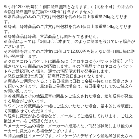
※小計12000円毎に１個口送料無料となります。(【同梱不可】の商品の
金額は送料無料規定額12000円には含まれません)
※常温商品のみのご注文は梱包材を含め1個口上限重量24kgとなりま
す。
※冷蔵、冷凍商品のご注文は梱包材を含め1個口上限重量14kgとなりま
す。
※冷凍商品は冷蔵、常温商品とは同梱ができません。
※商品によっては「1個口〇〇本まで」のように制限を設けている場合が
ございます。
その制限を超えてのご注文は1個口で12,000円を超えない限り個口毎に送
料が発生致します。
※クロネコゆうパケットは商品名に【クロネコゆうパケット対応】と記
載されている商品のみ対応致します。その他商品でクロネコゆうパケッ
トをご選択頂いた場合、通常の宅配便送料が発生致します。
※発送は通常3営業日(一部商品7営業日)以内となります。
※商品をご用意できるよう着日指定は日数に余裕を持たせた設定とさせ
て頂いております。最短着ご希望の場合は、着日指定なしでのご注文を
お願い致します。
※冷凍商品とその他温度帯の商品をご注文された場合、追加送料が発生
する場合がございます。
※ワインと冷蔵商品を一緒にご注文いただいた場合、基本的に冷蔵便に
て同梱させていただきます。
※送料に変更がある場合など、メールにてご連絡しております。ご注文
後はメールをご確認ください。
※メーカー欠品の場合、メーカーの指定のない商品は状況により他のメ
ーカーに変更される場合がございます。
※商品画像はイメージです。パッケージのデザインや産地等は変更され