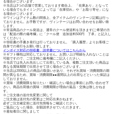
る場合がございます。
※当店は3つの店舗で営業しております都合上、 「在庫あり」となって
いる場合でもタイミングによっては「在庫切れ」や「お取り寄せ」にな
る場合がございます。
※ワインはアイテム数の関係上、全アイテムのヴィンテージ記載は行っ
ておりません。お手数ですが、ヴィンテージはお問い合わせをお願い致
します。
※常温商品のクール発送は、通常のクール便送料を頂きます(ご希望の方
は「配送の際の備考欄」に「クール便 追加送料500円 了承」と記入し
てください）。
※領収書の手書き発行は行っておりません。「購入履歴」よりお客様ご
自身での発行をお願い致します。
インボイス対応の領収書、請求書についてはこちらから
※ギフト梱包は対応しておりません。お買い上げ明細を入れないことは
可能ですので、ご注文時に備考欄にご記入ください。
※当店では先入れ先出しにて出荷している為、複数ご注文頂いた商品は
異なる賞味期限で出荷させて頂く場合がございます。
※当店は2000以上の商品の取扱いがあり、それぞれ賞味・消費期限の期
間が異なるため、賞味・消費期限●●週間以上の出荷などといった保証は
しておりません。
※賞味・消費期限を知りたい・確認したい場合は事前にお問い合わせ下
さい。商品出荷後の賞味・消費期限が理由の返品・交換は致しかねま
す。
※ご注文後の送付先変更に関して
ご注文後は送付先の変更はご対応出来かねます。
必ずご注文確定前に送付先情報をご確認ください。
ご返品になった場合、全額請求させていただきます。
※最短着日に関しまして