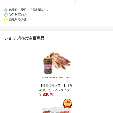
休業日（受注・発送対応なし）
受注対応のみ
発送対応のみ
ショップ内の注目商品
【待望の再入荷！】【形
の整ったフィレタイプ】
3,830
タラッタ イタリア シチ
円
リア産 フィレ アンチョ
ビ 720g 固形量400g 瓶
【業務用】 ｜イワシ 鰯
ソース 料理 調味料 パス