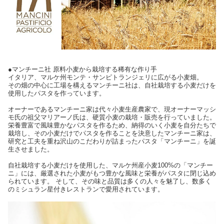
●マンチーニ社 原料小麦から栽培する稀有な作り手
イタリア、マルケ州モンテ・サンピトランジェリに広がる小麦畑。
その畑の中心に工場を構えるマンチーニ社は、自社栽培する小麦だけを
使用したパスタを作っています。
オーナーであるマンチーニ家は代々小麦生産農家で、現オーナーマッシ
モ氏の祖父マリアーノ氏は、硬質小麦の栽培・販売を行っていました。
栄養豊富で風味豊かなパスタを作るため、納得のいく小麦を自分たちで
栽培し、その小麦だけでパスタを作ることを決意したマンチーニ家は、
研究と工夫を重ね沢山のこだわりが詰まったパスタ「マンチーニ」を誕
生させました。
自社栽培する小麦だけを使用した、マルケ州産小麦100%の「マンチー
ニ」には、厳選された小麦がもつ豊かな風味と栄養がパスタに閉じ込め
られています。 そして、その味と品質は多くの人々を魅了し、数多く
のミシュラン星付きレストランで愛用されています。