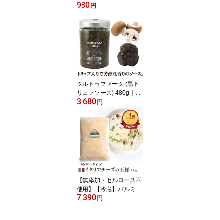
980
カ 250g フレッシュ | F
円
DM チーズ Fresh Ricotta
FiordiMaso カフォルム
ジャパン イタリア パン
ケーキ デザート
タルトゥファータ (黒ト
リュフソース) 480g｜ペ
3,680
ースト パスタ パスタソ
円
ース オムレツ 卵料理 高
級 贅沢 イタリア
【無添加・セルロース不
使用】【冷蔵】パルミジ
7,390
ャーノ レッジャーノ パ
円
ウダー 100% 1kg | フィ
オルディマーゾ社 Parmi