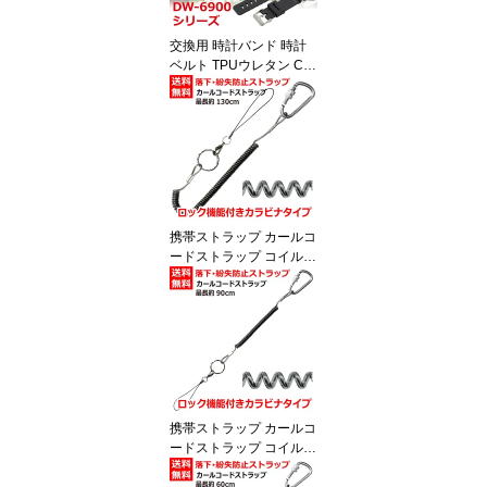
付 TARO'S BAND-RL 送
料無料
交換用 時計バンド 時計
ベルト TPUウレタン CA
SIO G-SHOCK カシオ G
ショック DW-5600 DW6
900シリーズ ラグ幅16m
m 取付幅16mm ブラック
バネ棒外し バネ棒2本 交
換マニュアル付 TARO'S
BAND-RC8845-16 送料
無料
携帯ストラップ カールコ
ードストラップ コイルス
トラップ 伸びる スチー
ルワイヤー入りタイプ ロ
ック機能付き カラビナ
ロングサイズ 大型リング
キーチェーン スマホ 定
期 紛失 盗難 落下防止 カ
ール部分約13.5cm 直径8
mm SHW-KR15BK ブラ
携帯ストラップ カールコ
ック タローズ TARO'S
ードストラップ コイルス
[送料無料]
トラップ 伸びる スチー
ルワイヤー入りタイプ ロ