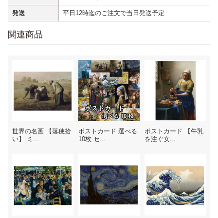
発送
平日12時迄のご注文で当日発送予定
関連商品
世界の名画 【落穂拾
ポストカード 選べる
ポストカード 【牛乳
い】 ミ...
10枚 セ...
を注ぐ女...