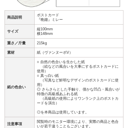
ポストカード
商品説明
『晩鐘』ミレー
縦100mm
サイズ
横148mm
重さ／斤量
215kg
素材
紙（ヴァンヌーボV）
○ 自然の色合いを生かした紙
（絵などの風合いを大事にするポストカードに
使用）
○ 真っ白い紙
（写真など鮮明なデザインのポストカードに使
用）
紙の色合い
◎ さらさらとした手触り、僅かな凹凸・風合いが
特徴の高級感あふれる紙
（高級紙の使用によりワンランク上のポストカ
ードを演出）
◎を本商品は使用しています。
閲覧時のモニター環境により、実際の商品と色合
注意事項
いが若干違うこともございます。