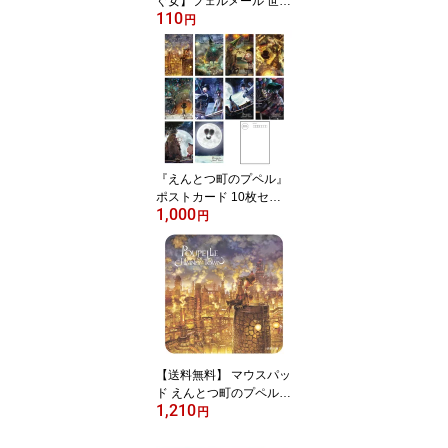
ぐ女】フェルメール 世界
110
の名画 オランダ オリジ
円
ナルポストカード 絵画
アート 油絵 おしゃれ 絵
はがき 絵ハガキ ポスカ
鑑賞 展示 メッセージカ
ード グリーティングカー
ド 挨拶・お礼状 フェル
メール 名画 インテリア
贈り物 プレゼント
『えんとつ町のプペル』
ポストカード 10枚セッ
1,000
ト 映画 アート おしゃれ
円
かわいい 可愛い 絵葉書
絵ハガキ 絵はがき 葉書
き 紙 メッセージ グリー
ティングカード インテリ
ア 絵本 挨拶状 鑑賞 ギフ
ト プレゼント
【送料無料】 マウスパッ
ド えんとつ町のプペル
1,210
西野亮廣 オリジナル パ
円
ソコン デザイン 大き
い 大型 可愛い オシャ