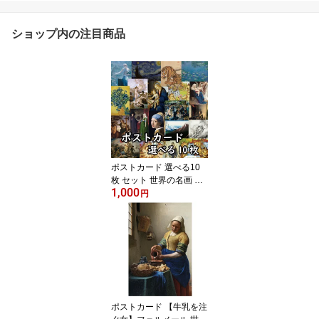
ショップ内の注目商品
ポストカード 選べる10
枚 セット 世界の名画 ア
1,000
ート インテリア 1000円
円
(ヴァルキリーの不寝番
真珠の耳飾りの少女 睡蓮
虎図 星月夜 民衆を導く
自由の女神 聖母子 パラ
スとケンタウロス アルノ
ルフィーニ夫妻 ムーラン
ドラギャレットの舞踏会
龍興而致雲 他)
ポストカード 【牛乳を注