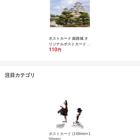
レ キャラクター
ポストカード 姫路城 オ
リジナルポストカード お
110
城 城 グリーティングカ
円
ード ハガキ 葉書 はがき
手紙 レター 世界遺産 時
代劇 鑑賞 展示 メッセー
ジカード 挨拶・お礼状に
注目カテゴリ
ポストカード 和風 風景
インテリア ギフト 贈り
物 プレゼント
ポストカード (148mm×1
00mm)