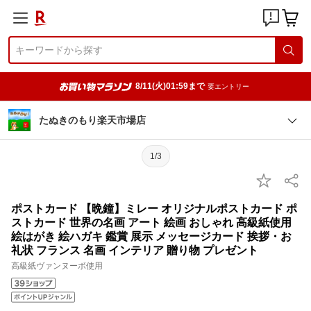
8/11(火)01:59まで
要エントリー
たぬきのもり楽天市場店
1/3
ポストカード 【晩鐘】ミレー オリジナルポストカード ポ
ストカード 世界の名画 アート 絵画 おしゃれ 高級紙使用
絵はがき 絵ハガキ 鑑賞 展示 メッセージカード 挨拶・お
礼状 フランス 名画 インテリア 贈り物 プレゼント
高級紙ヴァンヌーボ使用