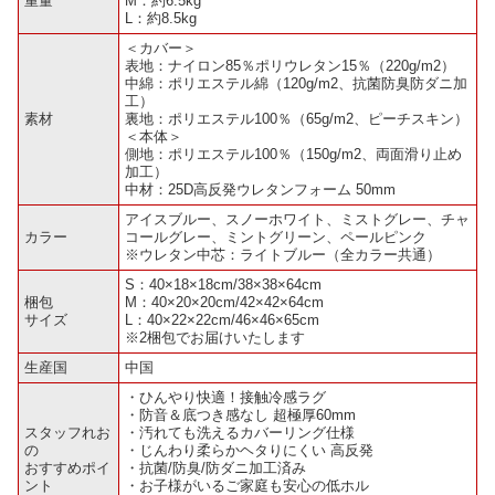
重量
M：約6.5kg
L：約8.5kg
＜カバー＞
表地：ナイロン85％ポリウレタン15％（220g/m2）
中綿：ポリエステル綿（120g/m2、抗菌防臭防ダニ加
工）
素材
裏地：ポリエステル100％（65g/m2、ピーチスキン）
＜本体＞
側地：ポリエステル100％（150g/m2、両面滑り止め
加工）
中材：25D高反発ウレタンフォーム 50mm
アイスブルー、スノーホワイト、ミストグレー、チャ
カラー
コールグレー、ミントグリーン、ペールピンク
※ウレタン中芯：ライトブルー（全カラー共通）
S：40×18×18cm/38×38×64cm
梱包
M：40×20×20cm/42×42×64cm
サイズ
L：40×22×22cm/46×46×65cm
※2梱包でお届けいたします
生産国
中国
・ひんやり快適！接触冷感ラグ
・防音＆底つき感なし 超極厚60mm
スタッフれお
・汚れても洗えるカバーリング仕様
の
・じんわり柔らかヘタりにくい 高反発
おすすめポイ
・抗菌/防臭/防ダニ加工済み
ント
・お子様がいるご家庭も安心の低ホル