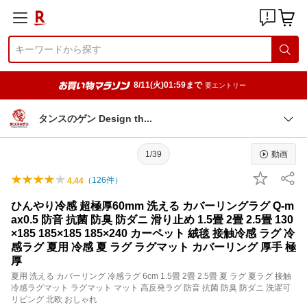
8/11(火)01:59まで
要エントリー
タンスのゲン Design t
h
1/39
動画
（
126
件）
4.44
ひんやり冷感 超極厚60mm 洗える カバーリングラグ Q-m
ax0.5 防音 抗菌 防臭 防ダニ 滑り止め 1.5畳 2畳 2.5畳 130
×185 185×185 185×240 カーペット 絨毯 接触冷感 ラグ 冷
感ラグ 夏用 冷感 夏 ラグ ラグマット カバーリング 厚手 極
厚
夏用 洗える カバーリング 冷感ラグ 6cm 1.5畳 2畳 2.5畳 夏 ラグ 夏ラグ 接触
冷感ラグマット ラグマット マット 高反発ラグ 防音 抗菌 防臭 防ダニ 洗濯可
リビング 北欧 おしゃれ