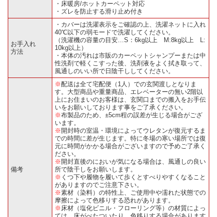
・床暖房/ホットカーペット対応
・ズレを防止する滑り止め付き
・カバーは洗濯表示をご確認の上、洗濯ネットに入れ
40℃以下の弱モードで洗濯してください。
（洗濯機の容量の目安…S：6kg以上 M:8kg以上 L:
お手入れ
10kg以上）
方法
・本体の汚れは市販のカーペットシャンプーまたは中
性洗剤で軽くこすった後、洗剤液をよく拭き取って、
風通しのいい所で日陰干ししてください。
※
配送は全て宅配便（1人）での玄関渡しとなりま
す。大型商品や重量商品、エレベーターの無い2階以
上にお住まいのお客様は、玄関口までの搬入をお手伝
いをお願いしております事をご了承ください。
※
布製品のため、±5cm程の誤差が生じる場合がござ
います。
※
開封時の室温・環境によってウレタンが復元するま
での時間に差が生じます。特に冬場の寒い場所では復
元に時間がかかる場合がございますので予めご了承く
ださい。
※
開封直後のにおいが気になる場合は、風通しの良い
備考
所で陰干しをお願いします。
※
くつ下や履物を履いて歩くとすべりやすくなること
がありますのでご注意下さい。
※
素材（染料）の特性上、ご使用中や濡れた状態での
摩擦によって色移りする恐れがあります。
※
床材（塩化ビニル・フローリング等）の材質によっ
ては、床がべたついたり、色移りする場合があります