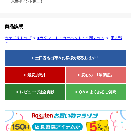
8,000ポイント進呈！
商品説明
カテゴリトップ
＞
■ラグマット・カーペット・玄関マット
＞
正方形
＞
> 土日祝も出荷＆お客様対応致します！
> 最安挑戦中
> 安心の「1年保証」
> レビューで社会貢献
> Q＆A よくあるご質問