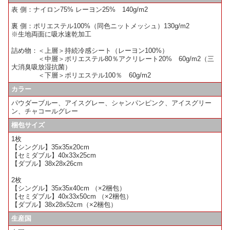
表 側：ナイロン75% レーヨン25% 140g/m2
裏 側：ポリエステル100%（同色ニットメッシュ）130g/m2
※生地両面に吸水速乾加工
詰め物：＜上層＞持続冷感シート（レーヨン100%）
＜中層＞ポリエステル80％アクリレート20% 60g/m2（三
大消臭吸放湿抗菌）
＜下層＞ポリエステル100％ 60g/m2
カラー
パウダーブルー、アイスグレー、シャンパンピンク、アイスグリー
ン、チャコールグレー
梱包サイズ
1枚
【シングル】35x35x20cm
【セミダブル】40x33x25cm
【ダブル】38x28x26cm
2枚
【シングル】35x35x40cm （×2梱包）
【セミダブル】40x33x50cm （×2梱包）
【ダブル】38x28x52cm（×2梱包）
生産国