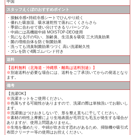
中国
スタッフえくぼのおすすめポイント
・接触冷感×持続冷感シートでひんやり続く
・優れた吸放湿、吸水速乾性で蒸れにくくさらさら
・季節に合わせて使い分けできるリバーシブル
・中綿には高機能中綿 MOISTOP-DEO使用
・気になる汗の匂い、加齢臭、生活臭を吸収 三大消臭効果
・菌の増殖自体を防ぐ制菌効果
・洗っても消臭制菌効果つづく 高い洗濯耐久性
・ズレを防ぐ4隅ゴムバンド付き
送料
【送料無料（北海道・沖縄県・離島は送料別途）】
※
別途送料が必要な場合には、送料をご了承頂いてからの発送となり
ます。
備考
【洗濯OK】
※
洗濯ネットをご使用ください。
※
色落ちする可能性がありますので、洗濯の際は単独洗いでお願いし
ます。
※
洗濯後はつけおきしないで、形を整え直ちに干してください。
※
素材の特性上摩擦により生地表面が毛羽立ち毛玉が発生する場合が
ありますが、使用上問題ありません。
※
生地を傷めたり、中綿が吹き出す恐れがあるため、掃除機や吸引式
布団クリーナー等の使用はお控えください。