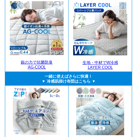
銀の力で抗菌防臭
生地・中材でW冷感
AG-COOL
LAYER COOL
一緒に使えばさらに快適！
▼ 冷感肌掛け布団はこちら ▼