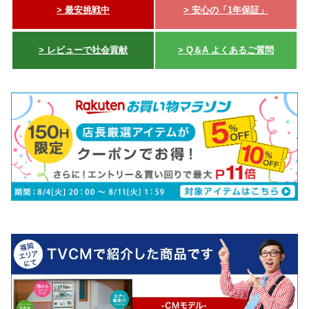
> 最安挑戦中
> 安心の「1年保証」
> レビューで社会貢献
> Q＆A よくあるご質問