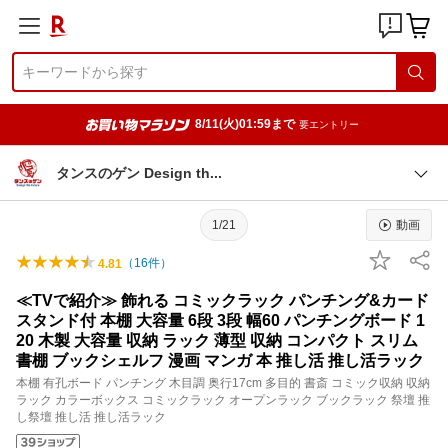
8/11(火)01:59まで
要エントリー
タンスのゲン Design t
h
1/21
動画
（
16
件）
4.81
≪TVで紹介≫ 飾れる コミックラック パンチング&カード
スタンド付 本棚 大容量 6段 3段 幅60 パンチングボード 1
20 木製 大容量 収納 ラック 薄型 収納 コンパクト スリム
書棚 ブックシェルフ 漫画 マンガ 本 推し活 推し活ラック
本棚 有孔ボード パンチング 木目調 奥行17cm 多目的 書斎 コミック収納 収納
ラック カラーボックス コミックラック オープンラック ブックラック 祭壇 推
し祭壇 推し活 推し活ラック