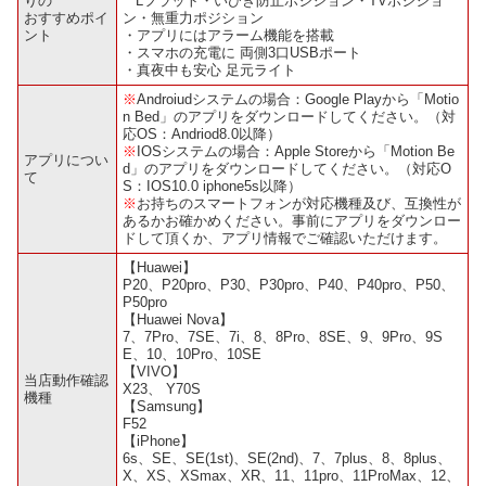
りの
Lフラット・いびき防止ポジション・TVポジショ
おすすめポイ
ン・無重力ポジション
ント
・アプリにはアラーム機能を搭載
・スマホの充電に 両側3口USBポート
・真夜中も安心 足元ライト
※
Androiudシステムの場合：Google Playから「Motio
n Bed」のアプリをダウンロードしてください。（対
応OS：Andriod8.0以降）
※
IOSシステムの場合：Apple Storeから「Motion Be
アプリについ
d」のアプリをダウンロードしてください。（対応O
て
S：IOS10.0 iphone5s以降）
※
お持ちのスマートフォンが対応機種及び、互換性が
あるかお確かめください。事前にアプリをダウンロー
ドして頂くか、アプリ情報でご確認いただけます。
【Huawei】
P20、P20pro、P30、P30pro、P40、P40pro、P50、
P50pro
【Huawei Nova】
7、7Pro、7SE、7i、8、8Pro、8SE、9、9Pro、9S
E、10、10Pro、10SE
【VIVO】
当店動作確認
X23、 Y70S
機種
【Samsung】
F52
【iPhone】
6s、SE、SE(1st)、SE(2nd)、7、7plus、8、8plus、
X、XS、XSmax、XR、11、11pro、11ProMax、12、