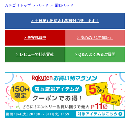
カテゴリトップ
＞
ベッド
＞
電動ベッド
> 土日祝も出荷＆お客様対応致します！
> 最安挑戦中
> 安心の「1年保証」
> レビューで社会貢献
> Q＆A よくあるご質問