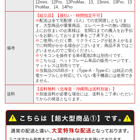
12mini、12Pro、12ProMax、13、13mini、13Pro、13
ProMax、14、14Pro
【組立品】【後払い・時間指定不可】
※
配送は全て宅配便（1人）での玄関渡しとなりま
す。大型商品や重量商品、エレベーターの無い2階以
上にお住まいのお客様は、玄関口までの搬入をお手伝
いをお願いしております事をご了承下さい。
※
ご使用いただく際、リクライニングが起き上がるま
でに時間がかかる場合がございます。商品不良ではご
備考
ざいませんのでご安心ください。
※
リモコンを操作する単4電池2本は別売りです。
※
こちらは、ベットフレーム単品の販売ページです。
マットレスは別売りです。
※
当製品のUSBポ−ト（Type-A・Type-C）は純正の充
電ケーブルしか対応していない電子機器には使用でき
ません。
【送料無料（北海道・沖縄県は送料別途）】
送料
※
別途送料が必要な場合には、送料をご了承いただい
てからの発送となります。