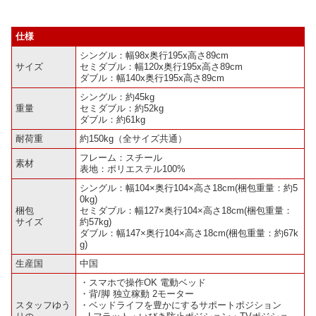
仕様
シングル：幅98x奥行195x高さ89cm
サイズ
セミダブル：幅120x奥行195x高さ89cm
ダブル：幅140x奥行195x高さ89cm
シングル：約45kg
重量
セミダブル：約52kg
ダブル：約61kg
耐荷重
約150kg（全サイズ共通）
フレーム：スチール
素材
表地：ポリエステル100%
シングル：幅104×奥行104×高さ18cm(梱包重量：約5
0kg)
梱包
セミダブル：幅127×奥行104×高さ18cm(梱包重量：
サイズ
約57kg)
ダブル：幅147×奥行104×高さ18cm(梱包重量：約67k
g)
生産国
中国
・スマホで操作OK 電動ベッド
・背/脚 独立稼動 2モーター
スタッフゆう
・ベッドライフを豊かにするサポートポジション