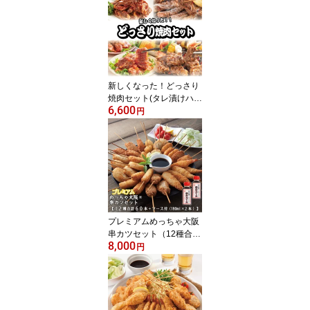
串カツ 串揚げ 串カツセ
ット 串かつ 冷凍 パーテ
ィー 宅飲み 贈答 ギフト
プレゼント お歳暮 お中
元
新しくなった！どっさり
焼肉セット(タレ漬けハラ
6,600
ミ・中落ちカルビタレ漬
円
け 合計1.8kg) ⇒【送料無
料】ギフト プレゼントに
もどうぞ お中元 お歳暮
プレミアムめっちゃ大阪
串カツセット（12種合計
8,000
60本+ソース180ml×2
円
本）⇒【送料無料】串カ
ツ 串揚げ 串カツセット
串かつ 冷凍 パーティー
宅飲み 贈答 ギフト プレ
ゼント お歳暮 お中元