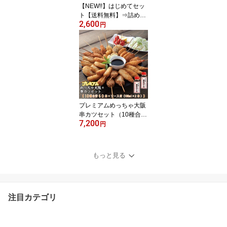
【NEW!!】はじめてセッ
ト【送料無料】⇒詰め合
2,600
わせ 串揚げ コロッケ た
円
まねぎスープ チキンカツ
イベリコ 冷凍 お惣菜 お
試し おためし 串かつ ギ
フト お歳暮
プレミアムめっちゃ大阪
串カツセット（10種合計
7,200
50本+ソース180ml×2
円
本）【送料無料】串カツ
串揚げ 串カツセット 串
かつ 冷凍 パーティー 宅
もっと見る
飲み 贈答 ギフト プレゼ
ント お歳暮 お中元
注目カテゴリ