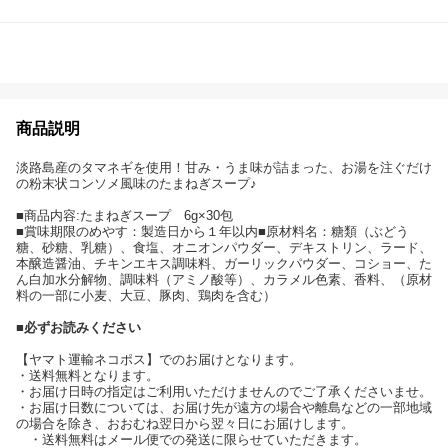
商品説明
淡路島産のタマネギを使用！甘み・うま味が詰まった、お湯を注ぐだけ
の粉末状コンソメ風味のたまねぎスープ♪
■商品内容:たまねぎスープ 6g×30包
■賞味期限のめやす：製造日から１年以内■原材料名：糖類（ぶどう
糖、砂糖、乳糖）、食塩、オニオンパウダー、デキストリン、ラード、
本醸造醤油、チキンエキス調味料、ガーリックパウダー、コショー、た
ん白加水分解物、調味料（アミノ酸等）、カラメル色素、香料、（原材
料の一部に小麦、大豆、豚肉、鶏肉を含む）
■必ずお読みください
【ヤマト運輸ネコポス】でのお届けとなります。
・
送料無料となります。
・お届け日時の指定はご利用いただけませんのでご了承くださいませ。
・お届け日数については、お届け先が遠方の場合や離島などの一部地域
の場合を除き、おおむね翌日から翌々日にお届けします。
・送料無料はメール便での発送に限らせていただきます。