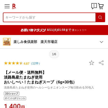
8/11(火)01:59まで
要エントリー
楽しみ食倶楽部 楽天市場店
1/6
（
12
件）
4.67
【メール便・送料無料】
淡路島産たまねぎ使用
おいし〜い！たまねぎスープ（6g×30包）
淡路島産たまねぎ使用のヘルシーなオニオンスープ毎日飲める30包入
1,400
円