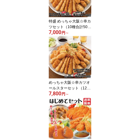
特盛 めっちゃ大阪☆串カ
ツセット（10種合計50本
7,000
+ソース付き）【送料無
円
～
料】串カツ 串揚げ 串カ
ツセット 冷凍 パーティ
ー 宅飲み 贈答 ギフト プ
レゼント お歳暮 お中元
めっちゃ大阪☆串カツオ
ールスターセット（12種
7,800
合計60本+ソース付き）
円
～
【送料無料】串カツ 串揚
げ 串カツセット 冷凍 パ
ーティー 宅飲み 贈答 ギ
フト プレゼント お歳暮
お中元