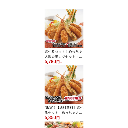
選べるセット！めっちゃ
大阪☆串カツセット（7
5,780
種合計35本+ソース付
円
～
き）(串揚げ)【送料無
料】串カツ 串カツセット
冷凍 パーティー 宅飲み
贈答 ギフト プレゼント
お歳暮 お中元
NEW！【送料無料】選べ
るセット！めっちゃ大阪
5,350
☆串カツセットchoice35
円
（7種合計35本）(串揚
げ)【あす楽】【RCP】