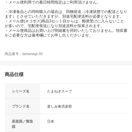
・メール便利用での着日時間指定はご利用頂けません。
・冷凍食品との同時購入の場合は、同梱発送（冷凍状態での配送となり
ます）とさせていただきますが、別途宅配便送料が必要となります。
・メール便(ネコポス)商品3セット目からは、郵便受けに入らないこと
が多いので、宅配便発送になり別途送料が加算されます。
・メール便商品はお買い上げ明細書を同封いたしておりません。領収書
がご必要な方は備考欄にてお申し出くださいませ。
商品番号：tamanegi-30
商品仕様
シリーズ名
たまねぎスープ
ブランド名
楽しみ食倶楽部
原産国／製造
日本
国