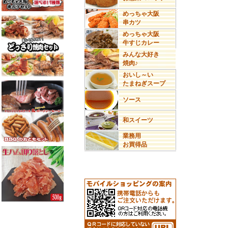
めっちゃ大阪
串カツ
めっちゃ大阪
牛すじカレー
みんな大好き
焼肉♪
おいし～い
たまねぎスープ
ソース
和スイーツ
業務用
お買得品