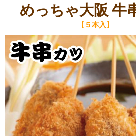
めっちゃ大阪 牛
【５本入】