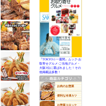
『TOKYO☆一週間』ムック-お
取寄せグルメ-ご当地グルメ・
大阪3位に選ばれました！その
他掲載誌多数！
お肉のお惣菜
便利な冷凍カツ
お惣菜コロッケ