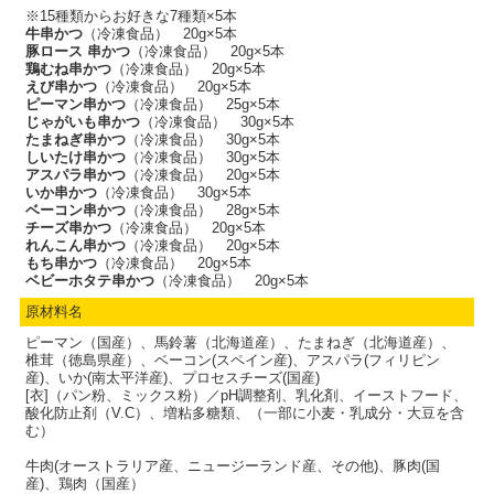
※15種類からお好きな7種類×5本
牛串かつ
（冷凍食品） 20g×5本
豚ロース 串かつ
（冷凍食品） 20g×5本
鶏むね串かつ
（冷凍食品） 20g×5本
えび串かつ
（冷凍食品） 20g×5本
ピーマン串かつ
（冷凍食品） 25g×5本
じゃがいも串かつ
（冷凍食品） 30g×5本
たまねぎ串かつ
（冷凍食品） 30g×5本
しいたけ串かつ
（冷凍食品） 30g×5本
アスパラ串かつ
（冷凍食品） 20g×5本
いか串かつ
（冷凍食品） 30g×5本
ベーコン串かつ
（冷凍食品） 28g×5本
チーズ串かつ
（冷凍食品） 20g×5本
れんこん串かつ
（冷凍食品） 20g×5本
もち串かつ
（冷凍食品） 20g×5本
ベビーホタテ串かつ
（冷凍食品） 20g×5本
原材料名
ピーマン（国産）、馬鈴薯（北海道産）、たまねぎ（北海道産）、
椎茸（徳島県産）、ベーコン(スペイン産)、アスパラ(フィリピン
産)、いか(南太平洋産)、プロセスチーズ(国産)
[衣]（パン粉、ミックス粉）／pH調整剤、乳化剤、イーストフード、
酸化防止剤（V.C）、増粘多糖類、（一部に小麦・乳成分・大豆を含
む）
牛肉(オーストラリア産、ニュージーランド産、その他)、豚肉(国
産)、鶏肉（国産）