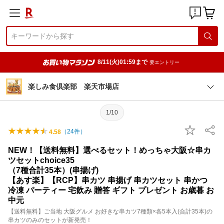
8/11(火)01:59まで
要エントリー
楽しみ食倶楽部 楽天市場店
1/10
（
24
件）
4.58
NEW！【送料無料】選べるセット！めっちゃ大阪☆串カ
ツセットchoice35
（7種合計35本）(串揚げ)
【あす楽】【RCP】串カツ 串揚げ 串カツセット 串かつ
冷凍 パーティー 宅飲み 贈答 ギフト プレゼント お歳暮 お
中元
【送料無料】ご当地 大阪グルメ お好きな串カツ7種類×各5本入(合計35本)の
串カツのみのセットが新発売！