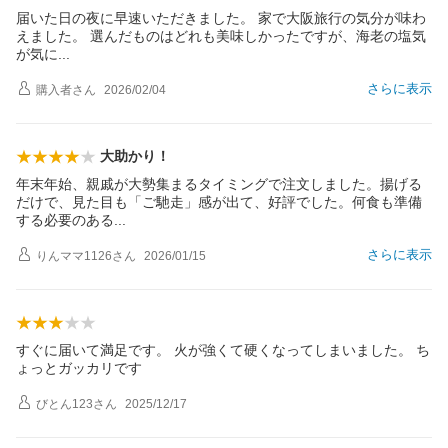
届いた日の夜に早速いただきました。 家で大阪旅行の気分が味わ
えました。 選んだものはどれも美味しかったですが、海老の塩気
が気
に
さらに表示
購入者
さん
2026/02/04
大助かり！
年末年始、親戚が大勢集まるタイミングで注文しました。揚げる
だけで、見た目も「ご馳走」感が出て、好評でした。何食も準備
する必要のあ
る
さらに表示
りんママ1126
さん
2026/01/15
すぐに届いて満足です。 火が強くて硬くなってしまいました。 ち
ょっとガッカリです
びとん123
さん
2025/12/17