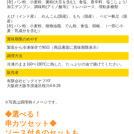
[衣] パン粉、小麦粉、澱粉(大豆を含む)、食塩、香辛料、塩こしょう/
加工デンプン、調味料(アミノ酸等)、トレハロース、増粘多糖類
えび（インド産）、れんこん(国産) 、もち（国産）、ベビー帆立（国
産）
[衣] パン粉、小麦粉、植物油脂、でん粉、食塩、胡椒、（一部に小
麦・乳成分を含む）
賞味期限のめやす
製造から冷凍保存で90日（商品裏面に賞味期限表示）
調理方法
冷凍のまま160〜180℃に熱した、たっぷりの油で揚げてください。
販売者
有限会社ビッグイナフYF
大阪府大阪市浪速区桜川4-9-28
※写真は調理例イメージです。
◆選べる！
串カツセット◆
ソース付きのセットも