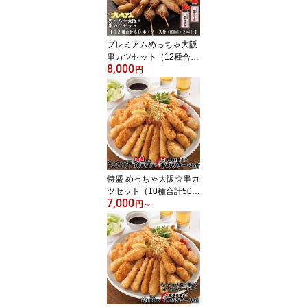
プレミアムめっちゃ大阪
串カツセット（12種合計
8,000
60本+ソース180ml×2
円
本）⇒【送料無料】串カ
ツ 串揚げ 串カツセット
串かつ 冷凍 パーティー
宅飲み 贈答 ギフト プレ
ゼント お歳暮 お中元
特盛 めっちゃ大阪☆串カ
ツセット（10種合計50本
7,000
+ソース付き）【送料無
円
～
料】串カツ 串揚げ 串カ
ツセット 冷凍 パーティ
ー 宅飲み 贈答 ギフト プ
レゼント お歳暮 お中元