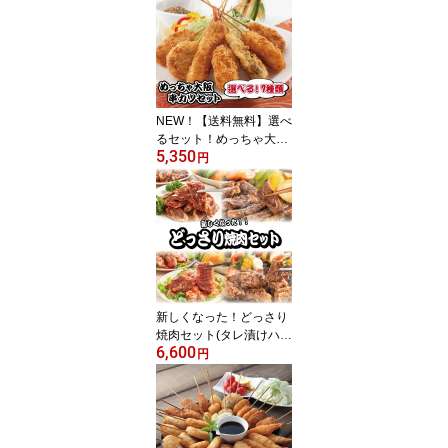
冷凍 パーティー 宅飲み
贈答 ギフト プレゼント
お歳暮 お中元
NEW！【送料無料】選べ
るセット！めっちゃ大阪
5,350
☆串カツセットchoice35
円
（7種合計35本）(串揚
げ)【あす楽】【RCP】
串カツ 串揚げ 串カツセ
ット 串かつ 冷凍 パーテ
ィー 宅飲み 贈答 ギフト
プレゼント お歳暮 お中
元
新しくなった！どっさり
焼肉セット(タレ漬けハラ
6,600
ミ・中落ちカルビタレ漬
円
け 合計1.8kg) ⇒【送料無
料】ギフト プレゼントに
もどうぞ お中元 お歳暮