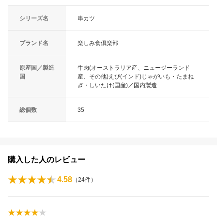
シリーズ名
串カツ
ブランド名
楽しみ食倶楽部
原産国／製造
牛肉(オーストラリア産、ニュージーランド
国
産、その他)えび(インド)じゃがいも・たまね
ぎ・しいたけ(国産)／国内製造
総個数
35
購入した人のレビュー
4.58
（
24
件）