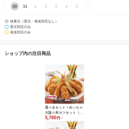
30
31
1
2
3
4
5
休業日（受注・発送対応なし）
受注対応のみ
発送対応のみ
ショップ内の注目商品
選べるセット！めっちゃ
大阪☆串カツセット（7
5,780
種合計35本+ソース付
円
～
き）(串揚げ)【送料無
料】串カツ 串カツセット