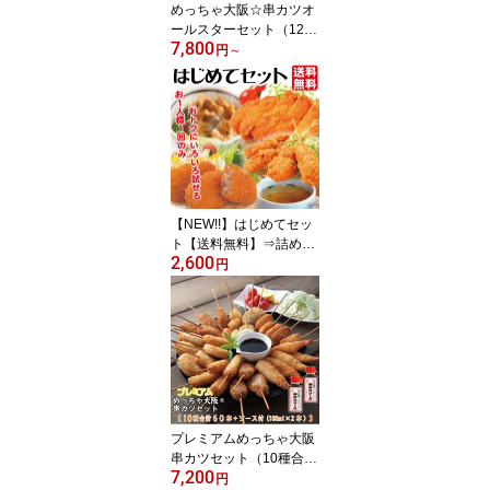
めっちゃ大阪☆串カツオ
ールスターセット（12種
7,800
合計60本+ソース付き）
円
～
【送料無料】串カツ 串揚
げ 串カツセット 冷凍 パ
ーティー 宅飲み 贈答 ギ
フト プレゼント お歳暮
お中元
【NEW!!】はじめてセッ
ト【送料無料】⇒詰め合
2,600
わせ 串揚げ コロッケ た
円
まねぎスープ チキンカツ
イベリコ 冷凍 お惣菜 お
試し おためし 串かつ ギ
フト お歳暮
プレミアムめっちゃ大阪
串カツセット（10種合計
7,200
50本+ソース180ml×2
円