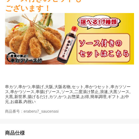
ございます！
串カツ,串かつ,串揚げ,大阪,大阪名物,セット,串かつセット,串カツソー
ス,串かつソース,串揚げソース,ソース,二度漬け禁止,浪速,大黒ソース,
大黒,新世界,揚げるだけ,カツ,かつ,お惣菜,お得,簡単調理,ギフト,お中
元,お歳暮,内祝い
商品番号：eraberu7_saucenasi
商品仕様