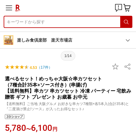
楽しみ食倶楽部 楽天市場店
1/14
（
17
件）
4.53
選べるセット！めっちゃ大阪☆串カツセット
（7種合計35本+ソース付き）(串揚げ)
【送料無料】串カツ 串カツセット 冷凍 パーティー 宅飲み
贈答 ギフト プレゼント お歳暮 お中元
【送料無料】ご当地 大阪グルメ お好きな串カツ7種類×各5本入(合計35本)と
『二度漬け禁止!ソース』が入ったお得なセット♪
5,780
6,100
〜
円