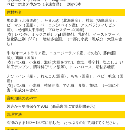
ベビーホタテ串かつ
（冷凍食品） 20g×5本
原材料名
馬鈴薯（北海道産）、たまねぎ（北海道産）、椎茸（徳島県産）、
ピーマン（国産）、ベーコン(スペイン産)、アスパラ(フィリピン
産)、いか(南太平洋産)、プロセスチーズ(国産)
[衣]（パン粉、ミックス粉）／pH調整剤、乳化剤、イーストフード、
酸化防止剤（V.C）、増粘多糖類、（一部に小麦・乳成分・大豆を含
む）
牛肉(オーストラリア産、ニュージーランド産、その他)、豚肉(国
産)、鶏肉（国産）
[衣] パン粉、小麦粉、澱粉(大豆を含む)、食塩、香辛料、塩こしょう/
加工デンプン、調味料(アミノ酸等)、トレハロース、増粘多糖類
えび（インド産）、れんこん(国産) 、もち（国産）、ベビー帆立（国
産）
[衣] パン粉、小麦粉、植物油脂、でん粉、食塩、胡椒、（一部に小
麦・乳成分を含む）
賞味期限のめやす
製造から冷凍保存で90日（商品裏面に賞味期限表示）
調理方法
冷凍のまま160〜180℃に熱した、たっぷりの油で揚げてください。