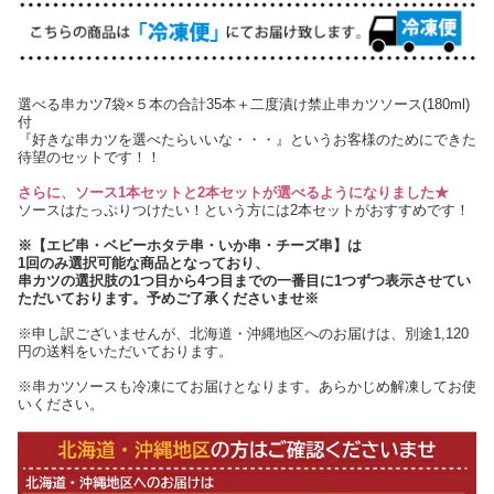
選べる串カツ7袋×５本の合計35本＋二度漬け禁止串カツソース(180ml)
付
『好きな串カツを選べたらいいな・・・』というお客様のためにできた
待望のセットです！！
さらに、ソース1本セットと2本セットが選べるようになりました★
ソースはたっぷりつけたい！という方には2本セットがおすすめです！
※【エビ串・ベビーホタテ串・いか串・チーズ串】は
1回のみ選択可能な商品となっており、
串カツの選択肢の1つ目から4つ目までの一番目に1つずつ表示させてい
ただいております。予めご了承くださいませ※
※申し訳ございませんが、北海道・沖縄地区へのお届けは、別途1,120
円の送料をいただいております。
※串カツソースも冷凍にてお届けとなります。あらかじめ解凍してお使
いください。