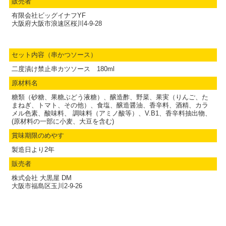
販売者
有限会社ビッグイナフYF
大阪府大阪市浪速区桜川4-9-28
セット内容（串かつソース）
二度漬け禁止串カツソース 180ml
原材料名
糖類（砂糖、果糖ぶどう液糖）、醸造酢、野菜、果実（りんご、た
まねぎ、トマト、その他）、食塩、醸造醤油、香辛料、酒精、カラ
メル色素、酸味料、 調味料（アミノ酸等）、V.B1、香辛料抽出物、
(原材料の一部に小麦、大豆を含む)
賞味期限のめやす
製造日より2年
販売者
株式会社 大黒屋 DM
大阪市福島区玉川2-9-26