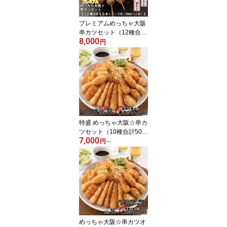
プレミアムめっちゃ大阪
串カツセット（12種合計
8,000
60本+ソース180ml×2
円
本）⇒【送料無料】串カ
ツ 串揚げ 串カツセット
串かつ 冷凍 パーティー
宅飲み 贈答 ギフト プレ
ゼント お歳暮 お中元
特盛 めっちゃ大阪☆串カ
ツセット（10種合計50本
7,000
+ソース付き）【送料無
円
～
料】串カツ 串揚げ 串カ
ツセット 冷凍 パーティ
ー 宅飲み 贈答 ギフト プ
レゼント お歳暮 お中元
めっちゃ大阪☆串カツオ