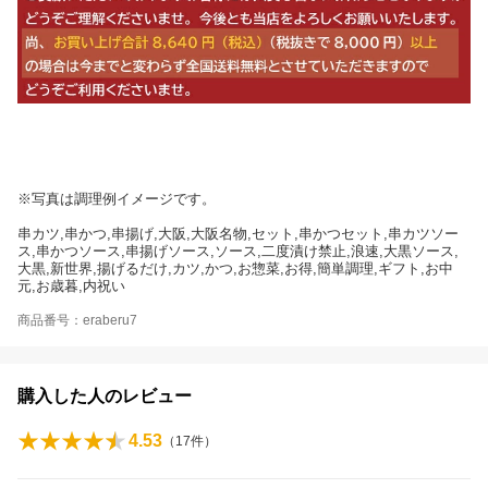
※写真は調理例イメージです。
串カツ,串かつ,串揚げ,大阪,大阪名物,セット,串かつセット,串カツソー
ス,串かつソース,串揚げソース,ソース,二度漬け禁止,浪速,大黒ソース,
大黒,新世界,揚げるだけ,カツ,かつ,お惣菜,お得,簡単調理,ギフト,お中
元,お歳暮,内祝い
商品番号：eraberu7
購入した人のレビュー
4.53
（
17
件）