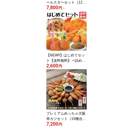
ールスターセット（12種
7,800
合計60本+ソース付き）
円
～
【送料無料】串カツ 串揚
げ 串カツセット 冷凍 パ
ーティー 宅飲み 贈答 ギ
フト プレゼント お歳暮
お中元
【NEW!!】はじめてセッ
ト【送料無料】⇒詰め合
2,600
わせ 串揚げ コロッケ た
円
まねぎスープ チキンカツ
イベリコ 冷凍 お惣菜 お
試し おためし 串かつ ギ
フト お歳暮
プレミアムめっちゃ大阪
串カツセット（10種合計
7,200
50本+ソース180ml×2
円
本）【送料無料】串カツ