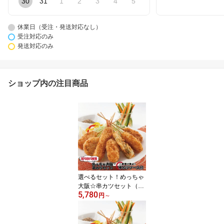
30
31
1
2
3
4
5
休業日（受注・発送対応なし）
受注対応のみ
発送対応のみ
ショップ内の注目商品
選べるセット！めっちゃ
大阪☆串カツセット（7
5,780
種合計35本+ソース付
円
～
き）(串揚げ)【送料無
料】串カツ 串カツセット
冷凍 パーティー 宅飲み