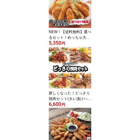
贈答 ギフト プレゼント
お歳暮 お中元
NEW！【送料無料】選べ
るセット！めっちゃ大阪
5,350
☆串カツセットchoice35
円
（7種合計35本）(串揚
げ)【あす楽】【RCP】
串カツ 串揚げ 串カツセ
ット 串かつ 冷凍 パーテ
ィー 宅飲み 贈答 ギフト
プレゼント お歳暮 お中
元
新しくなった！どっさり
焼肉セット(タレ漬けハラ
6,600
ミ・中落ちカルビタレ漬
円
け 合計1.8kg) ⇒【送料無
料】ギフト プレゼントに
もどうぞ お中元 お歳暮