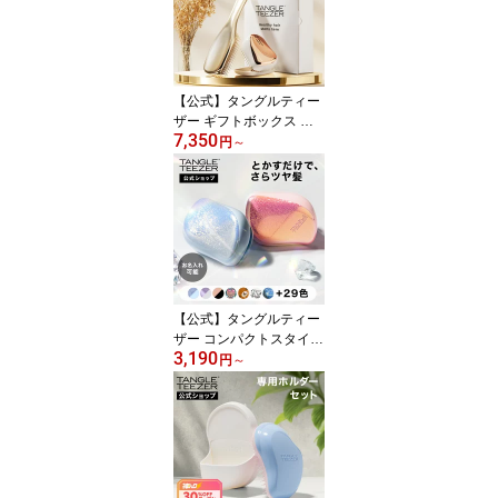
【公式】タングルティー
ザー ギフトボックス セ
7,350
ット コンパクトスタイラ
円
～
ー ザ・アルティメットデ
ィタングラー ヘアブラシ
ギフトセット 正規品
【公式】タングルティー
ザー コンパクトスタイラ
3,190
ー ヘアブラシ 正規品
円
～