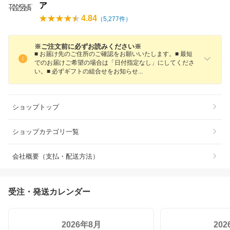
ア
4.84
（
5,277
件）
※ご注文前に必ずお読みください※
■ お届け先のご住所のご確認をお願いいたします。■ 最短
でのお届けご希望の場合は「日付指定なし」にしてくださ
い。■ 必ずギフトの組合せをお知ら
せ
ショップトップ
ショップカテゴリ一覧
会社概要（支払・配送方法）
受注・発送カレンダー
2026年8月
20