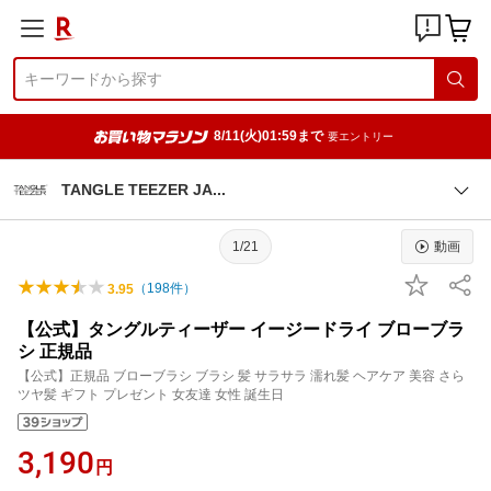
8/11(火)01:59まで
要エントリー
TANGLE TEEZER J
A
1/21
動画
（
198
件）
3.95
【公式】タングルティーザー イージードライ ブローブラ
シ 正規品
【公式】正規品 ブローブラシ ブラシ 髪 サラサラ 濡れ髪 ヘアケア 美容 さら
ツヤ髪 ギフト プレゼント 女友達 女性 誕生日
3,190
円