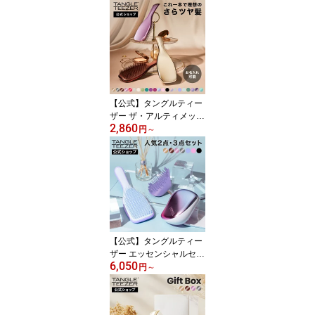
【公式】タングルティー
ザー ザ・アルティメット
2,860
ディタングラー ヘアブラ
円
～
シ 正規品
【公式】タングルティー
ザー エッセンシャルセッ
6,050
ト コンパクトスタイラー
円
～
ザ・アルティメットディ
タングラー ヘアブラシ
セット 正規品