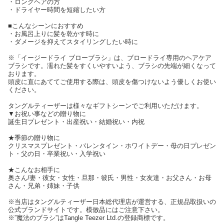
・ロングヘアの方
・ドライヤー時間を短縮したい方
■こんなシーンにおすすめ
・お風呂上りに髪を乾かす時に
・ダメージを抑えてスタイリングしたい時に
※「イージードライ ブローブラシ」は、ブロードライ専用のヘアケア
ブラシです。濡れた髪をすくいやすいよう、ブラシの先端が細くなって
おります。
頭皮に直にあててご使用する際は、頭皮を傷つけないよう優しくお使い
ください。
タングルティーザーは様々なギフトシーンでご利用いただけます。
▼お祝い事などの贈り物に
誕生日プレゼント・出産祝い・結婚祝い・内祝
★季節の贈り物に
クリスマスプレゼント・バレンタイン・ホワイトデー・母の日プレゼン
ト・父の日・卒業祝い・入学祝い
★こんなお相手に
奥さん/妻・彼女・女性・旦那・彼氏・男性・女友達・お父さん・お母
さん・兄弟・姉妹・子供
※当店はタングルティーザー日本総代理店が運営する、正規品取扱いの
公式ブランドサイトです。模倣品にはご注意下さい。
※”魔法のブラシ”はTangle Teezer Ltd.の登録商標です。