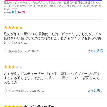
直近のレビューを元にした生成AIによる要約であり正確性や適切性は保証されませ
ん。商品レビューの内容はご自身でお確かめ下さい。要約のご利用は
利用規約
が適
用されます。
毛先が細くて硬いので 最初使った時にビックリしましたが、イタ
気持ちいい感じでスグに慣れました。乾きも早くツヤもあって満
足していま
す
さらに表示
購入者
さん
2026/07/26
さすがタングルティーザー、猫っ毛・癖毛・ハイダメージの髪も
するする通ります。 ただ、非常～～に握りにくい。 背面なんでこ
んなにカ
ー
さらに表示
タロウ666
さん
2026/07/13
タングルティーザー