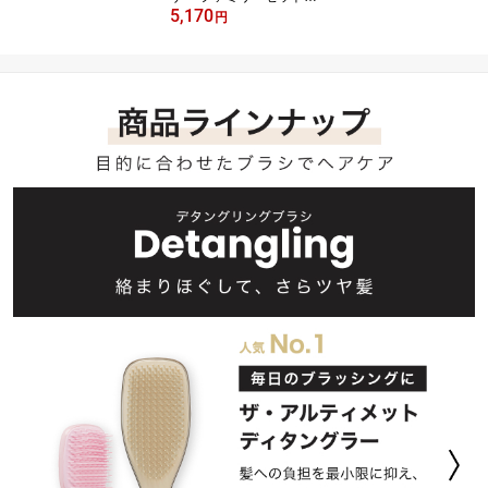
5,170
ザ・オリジナル ソフト＆
円
ダメージ ザ・オリジナル
ヘアブラシ 公式 正規品