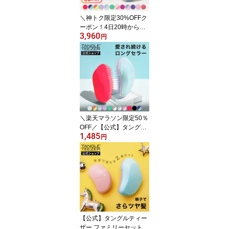
＼神トク限定30%OFFク
ーポン！4日20時から／
3,960
【公式】タングルティー
円
ザー ホルダーセット 公
式 正規品 ヘアブラシ ス
タンド TANGLE TEEZER
HOLDER
＼楽天マラソン限定50％
OFF／【公式】タングル
1,485
ティーザー ザ・オリジナ
円
ル ノーマル ヘアブラシ
正規品
【公式】タングルティー
ザー ファミリーセット