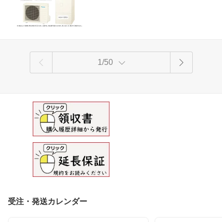
1/50
受注・発送カレンダー