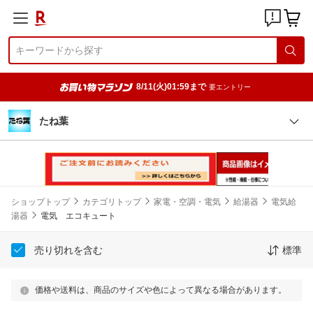
8/11(火)01:59まで
要エントリー
たね葉
ショップトップ
カテゴリトップ
家電・空調・電気
給湯器
電気給
湯器
電気 エコキュート
売り切れを含む
標準
価格や送料は、商品のサイズや色によって異なる場合があります。