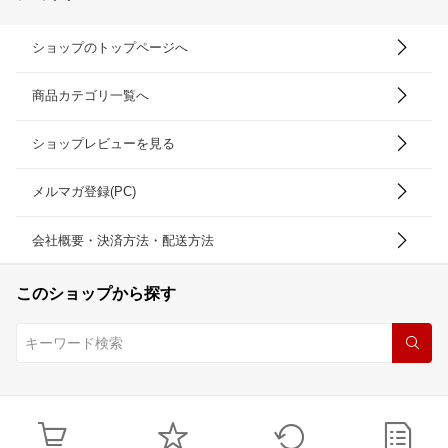
ショップのトップページへ
商品カテゴリ一覧へ
ショップレビューを見る
メルマガ登録(PC)
会社概要・決済方法・配送方法
このショップから探す