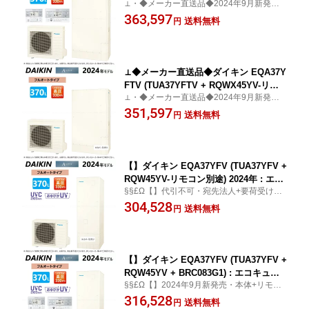
⊥・◆メーカー直送品◆2024年9月新発
C083G1 + KKC052B4) : エコキュート
売・本体+リモコン+脚部カバーの3点セッ
363,597
フルオート 370L 角 高圧 薄型 +リモコ
送料無料
円
ト・
ン +脚部カバー∴(旧 EQ37VFTVの後
継)・DAIKIN・
⊥◆メーカー直送品◆ダイキン EQA37Y
FTV (TUA37YFTV + RQWX45YV-リモ
⊥・◆メーカー直送品◆2024年9月新発
コン別途) 2024年 : エコキュート フルオ
売・
351,597
ート 370L 角 高圧 薄型∴(旧 EQ37VFTV
送料無料
円
の後継)・DAIKIN・
【】ダイキン EQA37YFV (TUA37YFV +
RQW45YV-リモコン別途) 2024年 : エコ
§§£Ω【】代引不可・宛先法人+要荷受け・2
キュート フルオート 370L 角 高圧∴(旧
024年9月新発売・
304,528
EQ37VFVの後継)・DAIKIN・
送料無料
円
【】ダイキン EQA37YFV (TUA37YFV +
RQW45YV + BRC083G1) : エコキュー
§§£Ω【】2024年9月新発売・本体+リモコ
ト フルオート 370L 角 高圧 +リモコン∴
ンの2点セット・
316,528
(旧 EQ37VFVの後継)・DAIKIN・
送料無料
円