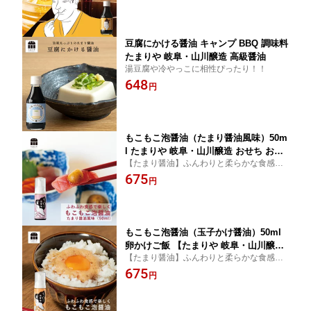
山川醸造 高級醤油
豆腐にかける醤油 キャンプ BBQ 調味料
たまりや 岐阜・山川醸造 高級醤油
湯豆腐や冷やっこに相性ぴったり！！
648
円
もこもこ泡醤油（たまり醤油風味）50m
l たまりや 岐阜・山川醸造 おせち お雑
【たまり醤油】ふんわりと柔らかな食感の
煮 お年賀 御年賀 高級醤油
泡（ムース）になるお醤油です。
675
円
もこもこ泡醤油（玉子かけ醤油）50ml
卵かけご飯 【たまりや 岐阜・山川醸
【たまり醤油】ふんわりと柔らかな食感の
造】たまり醤油 高級醤油 おせち お雑煮
泡（ムース）になるお醤油です。
675
お年賀 御年賀
円