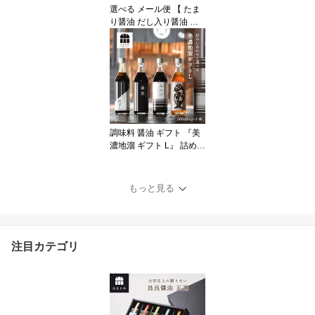
選べる メール便 【 たま
御歳暮 お年賀
り醤油 だし入り醤油 た
まごかけごはん 】 たれ
詰め替え 送料無料 お試
しサイズ パウチ 120ml
卵かけご飯 オススメ た
まりや 岐阜 山川醸造 調
味料 お取り寄せ おすす
め 調味料 しょうゆ たま
り つけ かけ だし アウト
調味料 醤油 ギフト 『美
ドア 料理 野外 フェス 10
濃地溜 ギフト L』 詰め合
00円
わせ セット 500ml 送料
無料 高級 選べる 贈り物
のお返し プレゼント 内
もっと見る
祝 出産祝い 誕生日 結婚
父の日 お中元 しょうゆ
たまり 鍋 つけ かけ だし
お年賀 御歳暮 退職 転勤
注目カテゴリ
敬老の日 お歳暮 引越し