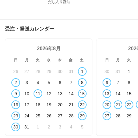
だし入り醤油
受注・発送カレンダー
2026年8月
20
日
月
火
水
木
金
土
日
月
火
26
27
28
29
30
31
1
30
31
1
2
3
4
5
6
7
8
6
7
8
9
10
11
12
13
14
15
13
14
15
16
17
18
19
20
21
22
20
21
22
23
24
25
26
27
28
29
27
28
29
30
31
1
2
3
4
5