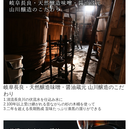
岐阜長良・天然醸造味噌・醤油蔵元 山川醸造のこだ
わり
1.清流長良川の伏流水を仕込み水に
2.100年以上受け継がれる昔ながらの杉の木桶を使って
3.二年を超える長期熟成 旨味たっぷり漆黒の溜りができる