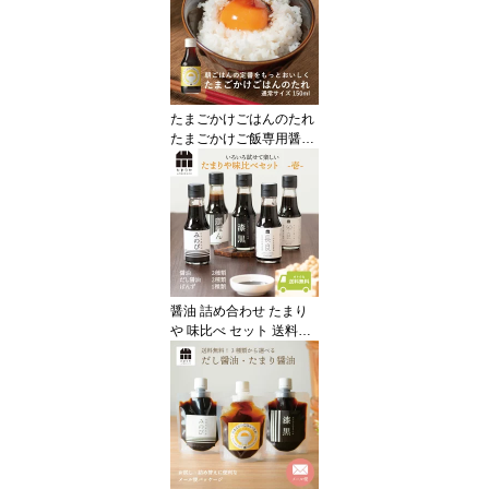
ストビーフ パスタ リゾ
ット ソテー サラダ たま
りや 岐阜・山川醸造 高
級醤油
たまごかけごはんのたれ
たまごかけご飯専用醤
油・卵かけご飯専用醤油
たまりや 岐阜 山川醸造
調味料 贅沢なたまり醤油
を お取り寄せ おすすめ
調味料 しょうゆ たまり
つけ かけ だし キャンプ
BBQ 調味料 たまりや 山
川醸造 高級醤油
醤油 詰め合わせ たまり
や 味比べ セット 送料無
料 お得 高級醤油 調味料
しょうゆ ポン酢 たまり
つゆ たれ つけ かけ だし
岐阜 山川醸造 お試し キ
ャンプ BBQ ホームパー
ティ アウトドア 料理 野
外 フェス 父の日 お中元
敬老の日 ギフト お歳暮