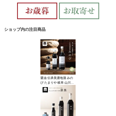
ショップ内の注目商品
醤油 伝承美濃地溜 みの
び たまりや 岐阜 山川醸
造 調味料 たまり醤油 溜
醤油 お取り寄せ おすす
め 調味料 しょうゆ たま
り つけ かけ だし おせち
お雑煮 お年賀 御年賀 高
級醤油