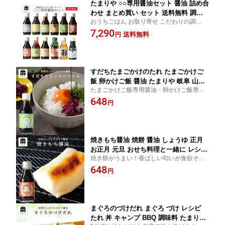
たまりや ○○専用醤油セット 醤油 詰め合
わせ まとめ買い セット 送料無料 調味
おうちごはん お取り寄せ こだわりの調味料
料 しょうゆ たまり つけ かけ だし たま
岐阜 山川醸造 たまり醤油 福袋
7,290
ごかけ TKG だし醤油 高級醤油 送料無
送料無料
円
料 福袋 卵かけご飯
すだちたまごかけのたれ たまごかけご
飯 卵かけご飯 醤油 たまりや 岐阜 山川
たまごかけご飯専用醤油・卵かけご飯専用
醸造 調味料 贅沢なたまり醤油 を お取
醤油 朝の食卓はこれでスタート！！ご飯の
648
り寄せ おすすめ 調味料 しょうゆ たま
円
友 キャンプ BBQ 調味料 毎日の食卓をちょ
り つけ かけ だし アウトドア 料理 野外
っと贅沢にする本格派の調味料を 海 山 川
フェス 高級醤油
焼きもち醤油 焼餅 醤油 しょうゆ 正月
お正月 元旦 おせち料理と一緒に レシピ
焼き餅がうまい！香ばしい匂いが食欲そそ
キャンプ BBQ 調味料 たまりや 岐阜・
るよ！
648
山川醸造 高級醤油
円
まぐろのづけだれ まぐろ づけ レシピ
たれ 丼 キャンプ BBQ 調味料 たまりや