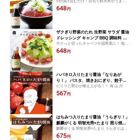
5分漬け込むだけ！自宅で鉄火丼がうま
岐阜・山川醸造 高級醤油
い！！
648
円
ザクぎり野菜のたれ 生野菜 サラダ 醤油
ドレッシング キャンプ BBQ 調味料 た
ザクっと切ったキャベツや温野菜に！ 海 山
まりや 岐阜・山川醸造 アウトドア 料理
川
648
野外 フェス 高級醤油
円
ハバネロ入りたまり醤油「なりあが
り！」 パスタ、焼きおにぎり、餃子、
ピリリと野心が燃え上がる！！ 海 山 川
焼き魚、焼きもち 麒麟がくる 斎藤道三
567
×たまり キャンプ BBQ 調味料 たまりや
円
岐阜・山川醸造 アウトドア 料理 野外
フェス 高級醤油
はちみつ入りたまり醤油「うらぎり！」
麒麟がくる 明智光秀×たまり 照り焼き
麒麟がくる 明智光秀×たまり うらぎりは蜜
きんぴら 焼きもち 煮物 アイスクリーム
の味！？
675
キャンプ BBQ 調味料 たまりや 岐阜・
円