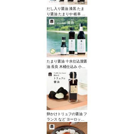
だし入り醤油 漆黒 たま
り醤油 たまりや 岐阜 山
川醸造 調味料 贅沢な醤
油 を お取り寄せ おすす
め 調味料 しょうゆ たま
り つけ かけ だし おせち
お雑煮 お年賀 御年賀 高
級醤油
たまり醤油 十水仕込溜醤
油 長良 木桶仕込み 小麦
不使用 山川醸造 たまり
や 岐阜 調味料 贅沢な醤
油 を お取り寄せ おすす
め 調味料 しょうゆ たま
り つけ かけ 高級醤油
卵かけトリュフの醤油 フ
ランス など ヨーロッパ
産 たまごかけごはん 卵
かけご飯 フレンチ ロー