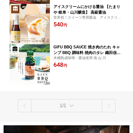
アイスクリームにかける醤油 【たまり
や 岐阜・山川醸造】 高級醤油
世界初！スイーツ専用醤油 アイスクリー
ムにかける醤油!!メディアで話題沸騰！
540
円
GIFU BBQ SAUCE 焼き肉のたれ キャ
ンプ BBQ 調味料 焼肉のタレ 織田信長
木桶熟成味噌・醤油使用 海 山 川
公オマージュ 麒麟がくる アウトドア 料
648
理 野外 フェス 高級醤油
円
1/1