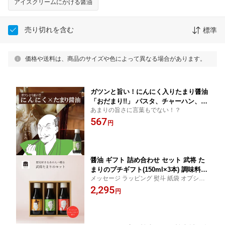
アイスクリームにかける醤油
売り切れを含む
標準
価格や送料は、商品のサイズや色によって異なる場合があります。
ガツンと旨い！にんにく入りたまり醤油
「おだまり!!」 パスタ、チャーハン、焼
あまりの旨さに言葉もでない！？
きうどん、野菜炒め、ステーキソース、
567
豆腐ステーキ キャンプ BBQ 調味料 織
円
田信長×たまり たまりや 岐阜・山川醸
造 高級醤油
醤油 ギフト 詰め合わせ セット 武将 た
まりのプチギフト(150ml×3本) 調味料
メッセージ ラッピング 熨斗 紙袋 オプショ
高級醤油 贈り物のお返し 帰省暮 景品
ンが豊富 岐阜 山川醸造 調味料ギフト お取
2,295
プレゼント 内祝 出産祝い 誕生日 結婚
円
り寄せにもオススメ 御歳暮 祖母 祖父 喜ば
父の日 お中元 しょうゆ 鍋 大河ドラマ
れる 誕生日 人気 お醤油 詰め合わせ プレゼ
明智光秀 織田信長 斎藤道三 お歳暮 退
ント
職 転勤 敬老の日 引越し