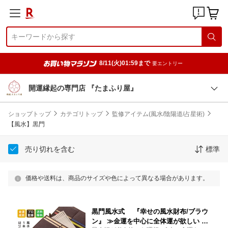
8/11(火)01:59まで
要エントリー
開運縁起の専門店 『たまふり屋』
ショップトップ
カテゴリトップ
監修アイテム(風水/陰陽道/占星術)
【風水】黒門
売り切れを含む
標準
価格や送料は、商品のサイズや色によって異なる場合があります。
黒門風水式 『幸せの風水財布/ブラウ
ン』 ≫金運を中心に全体運が欲しい 運