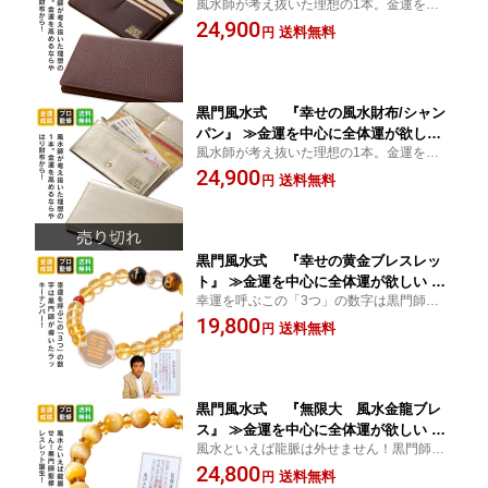
風水師が考え抜いた理想の1本。金運を高め
気は財布から！黒門師が考える最強の開
るなたやはり財布から！運気は財布から！
24,900
運財布の力とは？
送料無料
円
黒門師が考える最強の開運財布の力とは？
黒門風水式 『幸せの風水財布/シャン
パン』 ≫金運を中心に全体運が欲しい
風水師が考え抜いた理想の1本。金運を高め
運気は財布から！黒門師が考える最強の
るなたやはり財布から！運気は財布から！
24,900
開運財布の力とは？
送料無料
円
黒門師が考える最強の開運財布の力とは？
黒門風水式 『幸せの黄金ブレスレッ
ト』 ≫金運を中心に全体運が欲しい 黒
幸運を呼ぶこの「3つ」の数字は黒門師が導
門風水が解き明かす3つの数字の秘密と
いたラッキーナンバー！黒門風水が解き明
19,800
は？
送料無料
円
かす3つの数字の秘密とは？
黒門風水式 『無限大 風水金龍ブレ
ス』 ≫金運を中心に全体運が欲しい 風
風水といえば龍脈は外せません！黒門師監
水龍の力強い運気好転パワーに黒門師が
修の龍脈ブレスレット誕生！風水龍の力強
24,800
着目したワケとは？
送料無料
円
い運気好転パワーに黒門師が着目したワケ