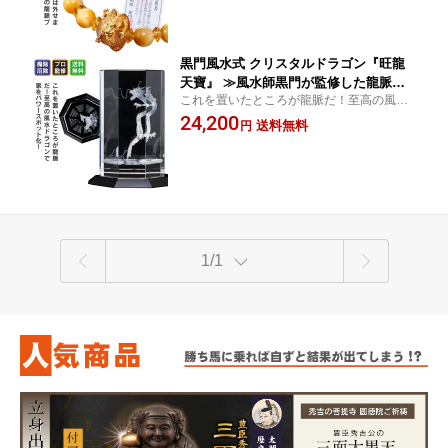
とは？
黒門風水式 クリスタルドラゴン『旺龍
天寶』 ≫風水師黒門が監修した龍脈パ
これを置いたところが龍脈だ！至高の風水
ワースポットを家の中に生み出すための
ドラゴンで家をパワースポット化！黒門風
24,200
特別なアイテム 黒門風水の極意がその
送料無料
円
水の極意がそのまま形になったような風水
まま形になったような風水ドラゴン。ク
ドラゴン。クリスタルには八卦から龍が飛
リスタルには八卦から龍が飛び出す様を
び出す様をデザイン。全
デザイン。全方位に抜かりの無い総八角
デザ
1/1