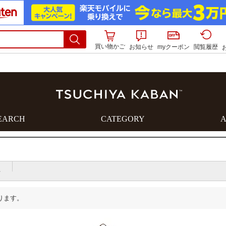
買い物かご
お知らせ
myクーポン
閲覧履歴
EARCH
CATEGORY
ビジネスバッグ
長財布
トートバッグ
二つ折り財布
料
ショルダーバッグ
小銭入れ
ハンドバッグ
ステーショナリー
ります。
フォーマルバッグ
カード・名刺入れ
その他のバッグ
その他小物