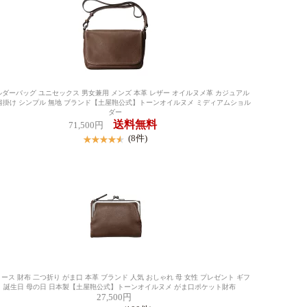
ダーバッグ ユニセックス 男女兼用 メンズ 本革 レザー オイルヌメ革 カジュアル
肩掛け シンプル 無地 ブランド【土屋鞄公式】トーンオイルヌメ ミディアムショル
ダー
送料無料
71,500円
(8件)
ース 財布 二つ折り がま口 本革 ブランド 人気 おしゃれ 母 女性 プレゼント ギフ
ト 誕生日 母の日 日本製【土屋鞄公式】トーンオイルヌメ がま口ポケット財布
27,500円