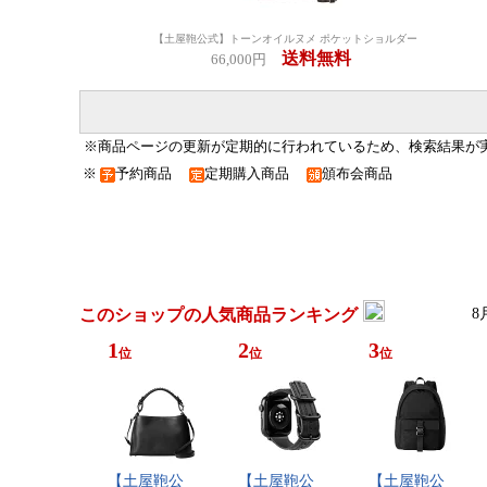
【土屋鞄公式】トーンオイルヌメ ポケットショルダー
送料無料
66,000円
※商品ページの更新が定期的に行われているため、検索結果が
※
予約商品
定期購入商品
頒布会商品
このショップの人気商品ランキング
8
1
2
3
位
位
位
【​土​屋​鞄​公​
【​土​屋​鞄​公​
【​土​屋​鞄​公​