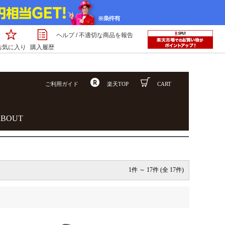
ヘルプ
/
不適切な商品を報告
お気に入り
購入履歴
ご利用ガイド
楽天TOP
CART
ABOUT
1件 ～ 17件 (全 17件)