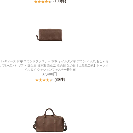
(100件)
 レディース 財布 ラウンドファスナー 本革 オイルヌメ革 ブランド 人気 おしゃれ
性 プレゼント ギフト 誕生日 日本製 新生活 母の日 父の日【土屋鞄公式】トーンオ
イルヌメ クッションファスナー長財布
37,400円
(80件)