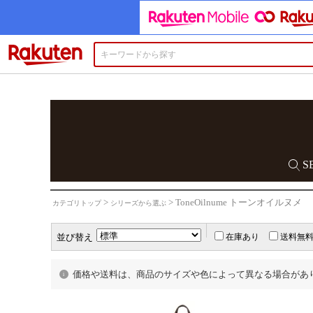
楽天市場
S
定番アイテム
>
> ToneOilnume トーンオイルヌメ
カテゴリトップ
シリーズから選ぶ
メンテナンス
並び替え
在庫あり
送料無
価格や送料は、商品のサイズや色によって異なる場合があ