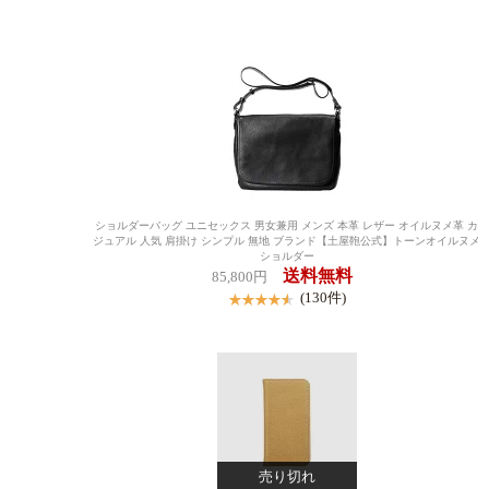
ショルダーバッグ ユニセックス 男女兼用 メンズ 本革 レザー オイルヌメ革 カ
ジュアル 人気 肩掛け シンプル 無地 ブランド【土屋鞄公式】トーンオイルヌメ
ショルダー
送料無料
85,800円
(130件)
売り切れ