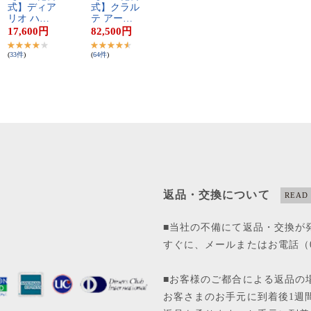
式​】​デ​ィ​ア​
式​】​ク​ラ​ル​
リ​オ​ ​ハ​…
テ​ ​ア​ー​…
17,600
円
82,500
円
(
33
件
)
(
64
件
)
返品・交換について
READ
■当社の不備にて返品・交換が
すぐに、メールまたはお電話（01
■お客様のご都合による返品の
お客さまのお手元に到着後1週