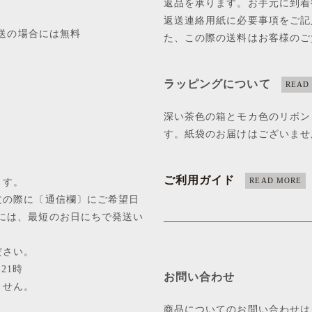
返品を承ります。お手元に到着
返送連絡用紙に必要事項をご記
配送の場合には無料
た、この際の送料はお客様のご
ラッピングについて
READ
前払）
深い茶色の箱とモカ色のリボン
す。紙袋のお届けはございませ
ご利用ガイド
READ MORE
ます。
文の際に〔通信欄〕にご希望日
には、最短のお日にちで発送い
ださい。
-21時
お問い合わせ
ません。
商品についてのお問い合わせは