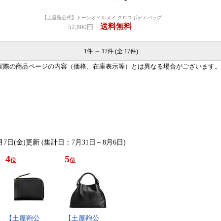
【土屋鞄公式】トーンオイルヌメ クロスボディバッグ
送料無料
52,800円
1件 ～ 17件 (全 17件)
実際の商品ページの内容（価格、在庫表示等）とは異なる場合がございます。
月7日(金)更新 (集計日：7月31日～8月6日)
4
5
位
位
【​土​屋​鞄​公​
【​土​屋​鞄​公​