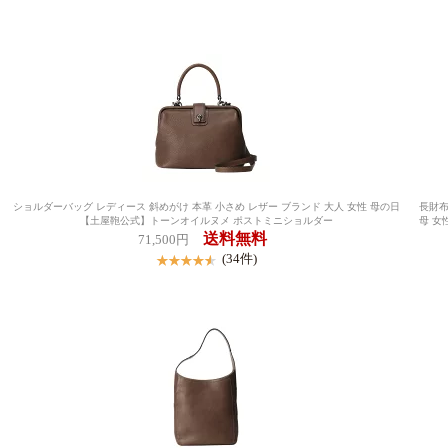
ショルダーバッグ レディース 斜めがけ 本革 小さめ レザー ブランド 大人 女性 母の日
長財布
【土屋鞄公式】トーンオイルヌメ ポストミニショルダー
母 女
送料無料
71,500円
(34件)