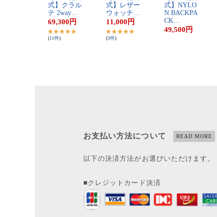
式​】​ク​ラ​ル​
式​】​レ​ザ​ー​
式​】​N​Y​L​O​
テ​ ​2​w​a​y​…
ウ​ォ​ッ​チ​…
N​ ​B​A​C​K​P​A​
C​K​…
69,300
円
11,000
円
49,500
円
(
11
件
)
(
3
件
)
お支払い方法について
READ MORE
以下の決済方法がお選びいただけます。
■クレジットカード決済