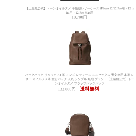
【土屋鞄公式】トーンオイルヌメ 手帳型レザーケース iPhone 12/12 Pro用・12 m
ini用・12 Pro Max用
18,700円
バックパック リュック A4 革 メンズ レディース ユニセックス 男女兼用 本革 レ
ザー オイルヌメ革 旅行バッグ 人気 シンプル 無地 ブランド【土屋鞄公式】トー
ンオイルヌメ フラップバックパック
送料無料
132,000円