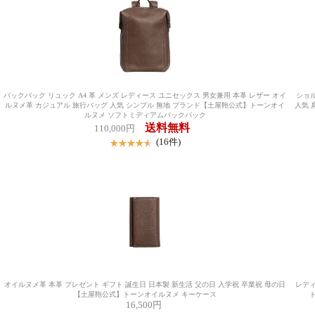
バックパック リュック A4 革 メンズ レディース ユニセックス 男女兼用 本革 レザー オイ
ショル
ルヌメ革 カジュアル 旅行バッグ 人気 シンプル 無地 ブランド【土屋鞄公式】トーンオイ
人気 
ルヌメ ソフトミディアムバックパック
送料無料
110,000円
(16件)
オイルヌメ革 本革 プレゼント ギフト 誕生日 日本製 新生活 父の日 入学祝 卒業祝 母の日
レディ
【土屋鞄公式】トーンオイルヌメ キーケース
16,500円