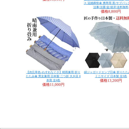
ス 冠婚葬祭傘 携帯用 黒/サブバック
法事/法要/盆/彼岸/送料無料
価格
8,800円
【勿忘草色~わすれなぐさ】晴雨兼用 折り
絹ジャガードエンブ日傘 折りたた
たたみ傘 男女兼用 日本製 二つ折 大き目 8
ミニサイズ 日本製 全3色
本骨 全4色
価格
13,200円
価格
11,000円