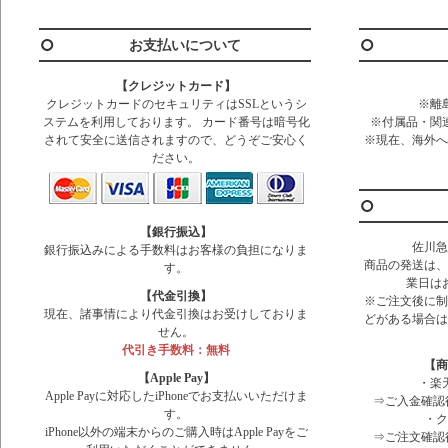
お支払いについて
【クレジットカード】
クレジットカードのセキュリティはSSLというシ
※離
ステムを利用しております。 カード番号は暗号化
※付属品・関
されて安全に送信されますので、どうぞご安心く
※現在、海外へ
ださい。
【銀行振込】
佐川急
銀行振込みによる手数料はお客様の負担になりま
商品の発送は、
す。
業日は
【代金引換】
※ご注文後に制
現在、諸事情により代金引換はお受けしておりま
どがある場合は
せん。
代引き手数料：無料
【商
【Apple Pay】
・楽
Apple Payに対応したiPhoneでお支払いいただけま
⇒ご入金確認
す。
・
iPhone以外の端末からのご購入時はApple Payをご
⇒ご注文確認