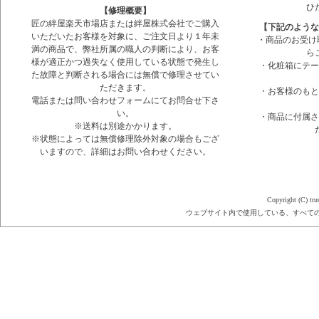
ひ
【修理概要】
匠の絆屋楽天市場店または絆屋株式会社でご購入
【下記のような
いただいたお客様を対象に、ご注文日より１年未
・商品のお受け
満の商品で、弊社所属の職人の判断により、お客
ら
様が適正かつ過失なく使用している状態で発生し
・化粧箱にテー
た故障と判断される場合には無償で修理させてい
ただきます。
・お客様のもと
電話または問い合わせフォームにてお問合せ下さ
い。
・商品に付属さ
※送料は別途かかります。
※状態によっては無償修理除外対象の場合もござ
いますので、詳細はお問い合わせください。
Copyright (C) tru
ウェブサイト内で使用している、すべて