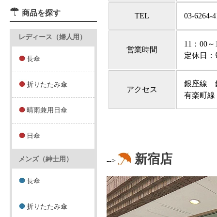
商品を探す
TEL
03-6264-4
レディース（婦人用）
11：00～
営業時間
定休日：
長傘
銀座線 
折りたたみ傘
アクセス
有楽町線
晴雨兼用日傘
日傘
新宿店
メンズ（紳士用）
-->
長傘
折りたたみ傘