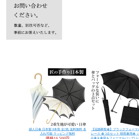
婦人日傘 日本製 8本骨 全2色 送料無料 名
【冠婚葬祭傘】ブラックフォーマル
入れ可能 ラッピング無料
レース 傘 3点セット 晴雨兼用傘
価格
16,500円
み傘＆傘袋＆フォーマルバッグ) 