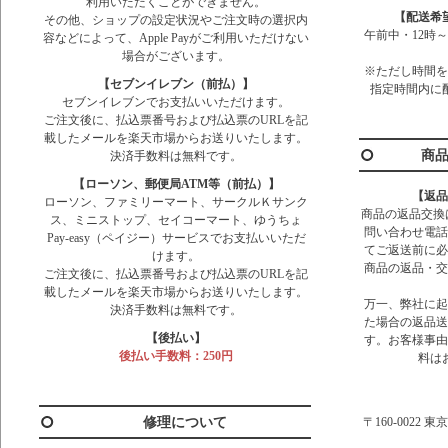
利用いただくことができません。
【配送希
その他、ショップの設定状況やご注文時の選択内
午前中・12時～
容などによって、Apple Payがご利用いただけない
場合がございます。
※ただし時間を
【セブンイレブン（前払）】
指定時間内に
セブンイレブンでお支払いいただけます。
ご注文後に、払込票番号および払込票のURLを記
載したメールを楽天市場からお送りいたします。
商
決済手数料は無料です。
【ローソン、郵便局ATM等（前払）】
【返品
ローソン、ファミリーマート、サークルＫサンク
商品の返品交換
ス、ミニストップ、セイコーマート、ゆうちょ
問い合わせ電話
Pay-easy（ペイジー）サービスでお支払いいただ
てご返送前に必
けます。
商品の返品・交
ご注文後に、払込票番号および払込票のURLを記
載したメールを楽天市場からお送りいたします。
万一、弊社に起
決済手数料は無料です。
た場合の返品送
【後払い】
す。お客様事由
後払い手数料：250円
料は
修理について
〒160-0022