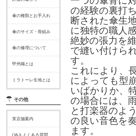
一つの傘骨に
の経験の裏打
傘の種類とお手入れ
断された傘生
に独特の職人
傘のサイズ・骨組み
絶妙の張力を
傘の修理について
で縫い付けら
す。
甲州織とは
これにより、
によっても型
ミラトーレ生地とは
いばかりか、
の場合には、
その他
と打楽器のよ
の良い音色を
実店舗案内
ます。
Q&A よくある質問