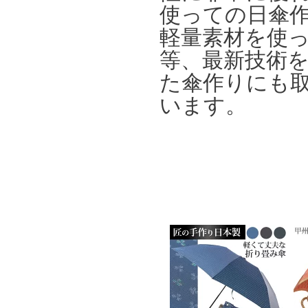
使っての日傘
軽量素材を使
等、最新技術
た傘作りにも
います。