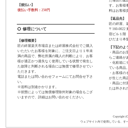
た場合の返
【後払い】
す。お客様
後払い手数料：250円
料はお客様
【返品先】
匠の絆屋、
修理について
〒160-00
宿ビル１階
ひだまり本
【修理概要】
匠の絆屋楽天市場店または絆屋株式会社でご購入
【下記のよ
いただいたお客様を対象に、ご注文日より１年未
・商品のお
満の商品で、弊社所属の職人の判断により、お客
らご連絡が
様が適正かつ過失なく使用している状態で発生し
・化粧箱に
た故障と判断される場合には無償で修理させてい
ている商品
ただきます。
・お客様の
電話または問い合わせフォームにてお問合せ下さ
が生じた商
い。
・商品に付
※送料は別途かかります。
たは外され
※状態によっては無償修理除外対象の場合もござ
いますので、詳細はお問い合わせください。
Copyright (C
ウェブサイト内で使用している、す