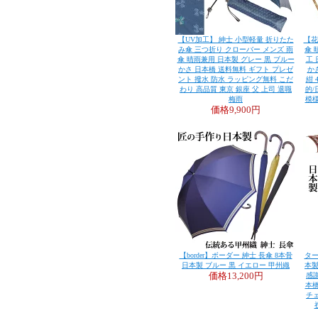
【UV加工】 紳士 小型軽量 折りたた
【花
み傘 三つ折り クローバー メンズ 雨
傘 
傘 晴雨兼用 日本製 グレー 黒 ブルー
工 
かさ 日本橋 送料無料 ギフト プレゼ
か
ント 撥水 防水 ラッピング無料 こだ
紺 
わり 高品質 東京 銀座 父 上司 退職
的/
梅雨
模様
価格
9,900円
【border】ボーダー 紳士 長傘 8本骨
ター
日本製 ブルー 黒 イエロー 甲州織
本
価格
13,200円
感
本橋
チ