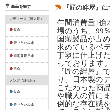
『匠の絆屋』に
商品を探す
レディース（婦人用）
年間消費量1億
場のうち、99
長傘
国製製品が占
折りたたみ傘
求めているベ
丁寧に仕上げ
晴雨兼用日傘
っております
日傘
『匠の絆屋』
り、日本製の
メンズ（紳士用）
こだわった商
長傘
や職人の質に
倒的な存在感
折りたたみ傘