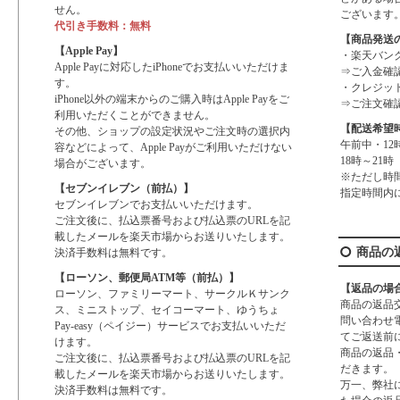
せん。
ございます
代引き手数料：無料
【商品発送
【Apple Pay】
・楽天バン
Apple Payに対応したiPhoneでお支払いいただけま
⇒ご入金確
す。
・クレジッ
iPhone以外の端末からのご購入時はApple Payをご
⇒ご注文確
利用いただくことができません。
【配送希望
その他、ショップの設定状況やご注文時の選択内
午前中・12時
容などによって、Apple Payがご利用いただけない
18時～21時
場合がございます。
※ただし時
【セブンイレブン（前払）】
指定時間内
セブンイレブンでお支払いいただけます。
ご注文後に、払込票番号および払込票のURLを記
載したメールを楽天市場からお送りいたします。
商品の
決済手数料は無料です。
【ローソン、郵便局ATM等（前払）】
【返品の場
ローソン、ファミリーマート、サークルＫサンク
商品の返品
ス、ミニストップ、セイコーマート、ゆうちょ
問い合わせ
Pay-easy（ペイジー）サービスでお支払いいただ
てご返送前
けます。
商品の返品
ご注文後に、払込票番号および払込票のURLを記
だきます。
載したメールを楽天市場からお送りいたします。
万一、弊社
決済手数料は無料です。