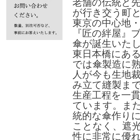
老舗の伝統と
が行き交う町
東京の中心地
『匠の絆屋』
傘が誕生いた
東日本橋にあ
では傘製造に
人が今も生地
み立て縫製ま
生産工程を一
ています。ま
統的な傘作り
ことなく、遮
性に非常に優