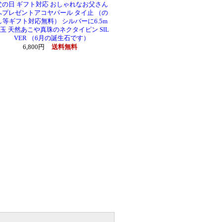
父の日 ギフト対応 おしゃれなお父さん
へプレゼントアコヤパール タイ止 （の
し等ギフト対応無料） シルバーに6.5m
m玉 天然あこや真珠のネクタイピン SIL
VER （6月の誕生石です）
6,800円
送料無料