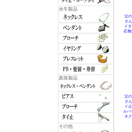
水牛製品
父の
さん
イタ
応無
真珠製品
父の
さん
イ止
ルバ
ネク
その他