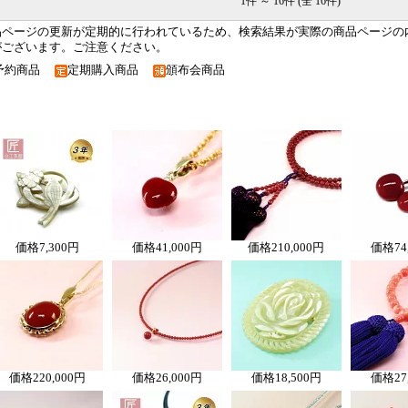
1件 ～ 16件 (全 16件)
品ページの更新が定期的に行われているため、検索結果が実際の商品ページの
がございます。ご注意ください。
予約商品
定期購入商品
頒布会商品
価格
7,300円
価格
41,000円
価格
210,000円
価格
74
価格
220,000円
価格
26,000円
価格
18,500円
価格
27