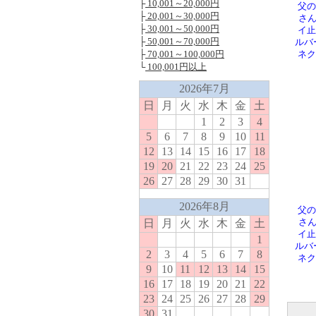
├
10,001～20,000円
父の
├
20,001～30,000円
さん
├
30,001～50,000円
イ止
├
50,001～70,000円
ルバ
├
70,001～100,000円
ネク
└
100,001円以上
2026年7月
日
月
火
水
木
金
土
1
2
3
4
5
6
7
8
9
10
11
12
13
14
15
16
17
18
19
20
21
22
23
24
25
26
27
28
29
30
31
2026年8月
父の
日
月
火
水
木
金
土
さん
イ止
1
ルバ
2
3
4
5
6
7
8
ネク
9
10
11
12
13
14
15
16
17
18
19
20
21
22
23
24
25
26
27
28
29
30
31