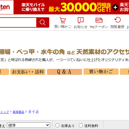
買い物かご
お知らせ
myクーポン
閲覧履歴
>
> タイ止
リトップ
真珠製品
替え
在庫あり
送料無料