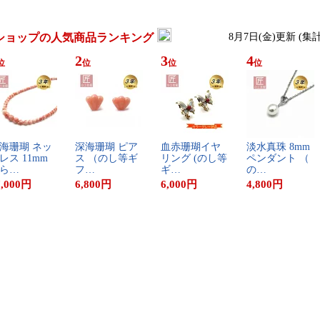
ショップの人気商品ランキング
8月7日(金)更新 (集
2
3
4
位
位
位
位
海​珊​瑚​ ​ネ​ッ​
深​海​珊​瑚​ ​ピ​ア​
血​赤​珊​瑚​イ​ヤ​
淡​水​真​珠​ ​8​m​m​ ​
レ​ス​ ​1​1​m​m​
ス​ ​（​の​し​等​ギ​
リ​ン​グ​ ​(​の​し​等​
ペ​ン​ダ​ン​ト​ ​（​
​ら​…
フ​…
ギ​…
の​…
,000
円
6,800
円
6,000
円
4,800
円