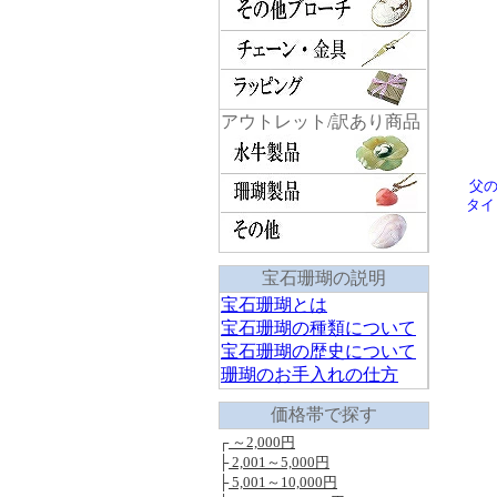
アウトレット/訳あり商品
父の
タイ
宝石珊瑚の説明
宝石珊瑚とは
宝石珊瑚の種類について
宝石珊瑚の歴史について
珊瑚のお手入れの仕方
価格帯で探す
┌
～2,000円
├
2,001～5,000円
├
5,001～10,000円