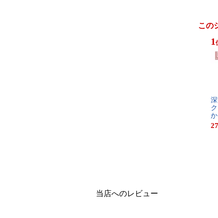
この
1
深​
ク​
か
27
当店へのレビュー