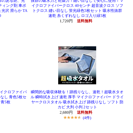
みのある艶、光
抜群の吸水力と乾燥力！縫い目なしで安心に使用！マ
ティング剤 車ボ
イクロファイバークロス 40センチ 超音波クロス ソフ
光沢 滑らか TA
トクロス 縫い目なし 蛍光緑色5枚セット 吸水性抜群
0
速乾 糸くずれなし ロゴ入り緑5枚
1,720円
送料無料
イクロファイバ
瞬間的な吸収体験を！跡残りなし、速乾！超吸水タオ
なし 青色5枚セ
ル 瞬時拭き上げ 速乾 厚手 マイクロファイバー ドライ
り青5枚
ヤークロスタオル 吸水拭き上げ 跡残りなし ソフト 防
カビ 大判 小判 2セット
2,680円
送料無料
(4件)