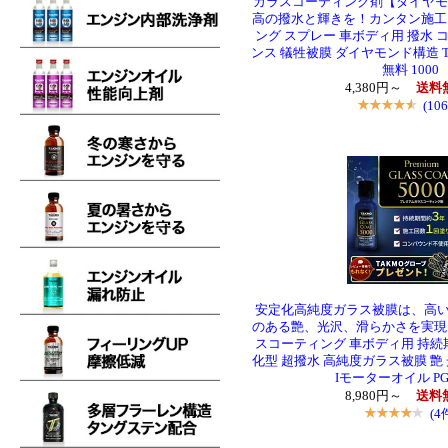
ガラスコーティング剤【ダイヤモンド
高の撥水と輝きを！カンタン施工1
ング スプレー 車ボディ用 撥水
ンス 犠牲被膜 ダイヤモンド構造 TA
無料 1000
4,380円～
送料
(10
安定化高純度ガラス被膜は、高
のある艶、光沢、滑らかさを実現！
スコーティング 車ボディ用 持続期
化型 超撥水 高純度ガラス被膜 艶 光
Iモーターオイル PG
8,980円～
送料
(4