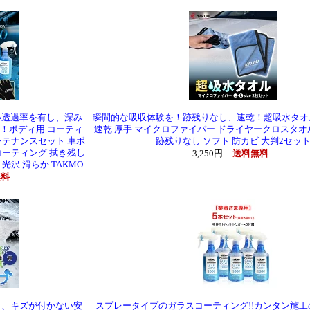
い透過率を有し、深み
瞬間的な吸収体験を！跡残りなし、速乾！超吸水タオ
！ボディ用 コーティ
速乾 厚手 マイクロファイバー ドライヤークロスタオ
ンテナンスセット 車ボ
跡残りなし ソフト 防カビ 大判2セッ
コーティング 拭き残し
3,250円
送料無料
光沢 滑らか TAKMO
無料
ク、キズが付かない安
スプレータイプのガラスコーティング!!カンタン施