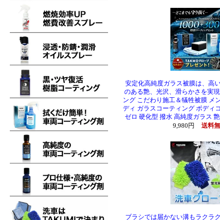
安定化高純度ガラス被膜は、高
のある艶、光沢、滑らかさを実現
ング こだわり施工＆犠牲被膜 メ
ディ ガラスコーティング ボディ
ゼロ 硬化型 撥水 高純度ガラス 艶 
9,980円
送料
ブラシでは届かない溝もラクラ