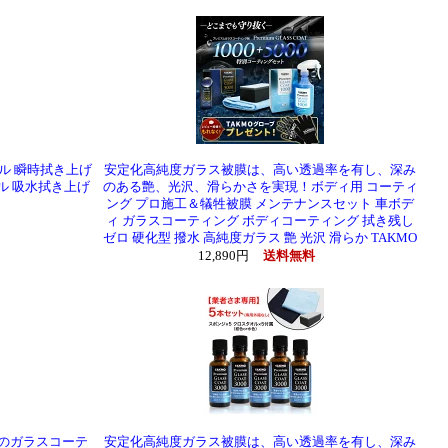
ル 瞬時拭き上げ
安定化高純度ガラス被膜は、高い透過率を有し、深み
ル 吸水拭き上げ
のある艶、光沢、滑らかさを実現！ボディ用 コーティ
ト
ング プロ施工＆犠牲被膜 メンテナンスセット 車ボデ
ィ ガラスコーティング ボディコーティング 拭き残し
ゼロ 硬化型 撥水 高純度ガラス 艶 光沢 滑らか TAKMO
12,890円
送料無料
工のガラスコーテ
安定化高純度ガラス被膜は、高い透過率を有し、深み