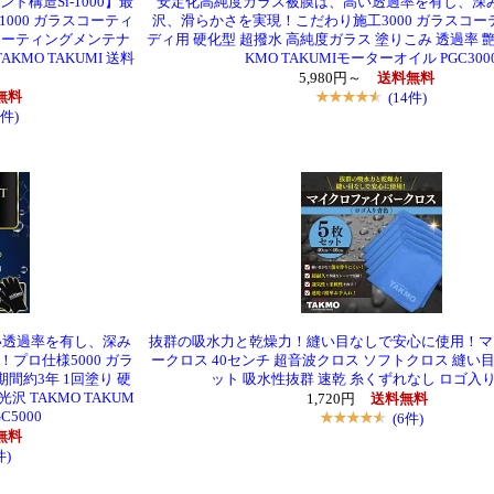
構造Si-1000】最
安定化高純度ガラス被膜は、高い透過率を有し、深
000 ガラスコーティ
沢、滑らかさを実現！こだわり施工3000 ガラスコー
 コーティングメンテナ
ディ用 硬化型 超撥水 高純度ガラス 塗りこみ 透過率 艶 
KMO TAKUMI 送料
KMO TAKUMIモーターオイル PGC300
5,980円～
送料無料
無料
(14件)
6件)
い透過率を有し、深み
抜群の吸水力と乾燥力！縫い目なしで安心に使用！マ
プロ仕様5000 ガラ
ークロス 40センチ 超音波クロス ソフトクロス 縫い目
間約3年 1回塗り 硬
ット 吸水性抜群 速乾 糸くずれなし ロゴ入
沢 TAKMO TAKUM
1,720円
送料無料
C5000
(6件)
無料
件)