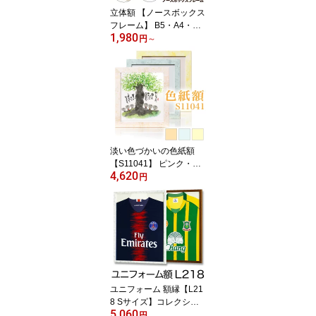
立体額 【ノースボックス
フレーム】 B5・A4・B4
1,980
・A3サイズ 15角・20
円
～
角・25角・30角 ウェル
カムボード 額縁 ボック
スフレーム
淡い色づかいの色紙額
【S11041】 ピンク・イ
4,620
エロー・ブルーの3色普
円
通色紙サイズ用色紙額色
紙用額縁 色紙額縁 額縁
フレーム サイン イラス
ト 直筆 紫外線 保護 アク
リル 透明 クリア 推し活
ユニフォーム 額縁【L21
8 Sサイズ】コレクショ
5,060
ン額 ディスプレイ 額縁
円