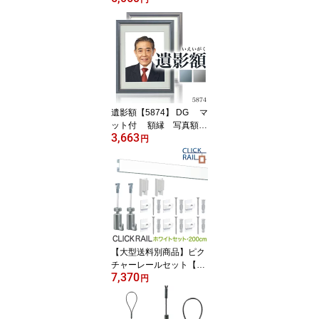
（がくぶち）
遺影額【5874】 DG マ
ット付 額縁 写真額
3,663
遺影
円
【大型送料別商品】ピク
チャーレールセット【ク
7,370
リックレール壁面用】2
円
m/ホワイト/透明ワイヤー
自在透明ワイヤー スケ
ルトン インテリア雑