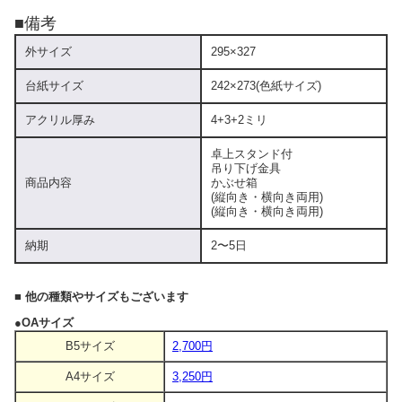
■備考
外サイズ
295×327
台紙サイズ
242×273(色紙サイズ)
アクリル厚み
4+3+2ミリ
卓上スタンド付
吊り下げ金具
商品内容
かぶせ箱
(縦向き・横向き両用)
(縦向き・横向き両用)
納期
2〜5日
■ 他の種類やサイズもございます
●OAサイズ
B5サイズ
2,700円
A4サイズ
3,250円