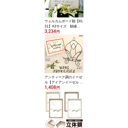
ウェルカムボード額【81
31】A3サイズ 額縁
3,234
アイボリー・ピンク ウ
円
ェルカムボード ブライダ
ル ウェディングボード
アンティーク調のイーゼ
ル【アイアンイーゼル W
1,408
ING Sサイズ】卓上 ウェ
円
ルカムボード 福井金属