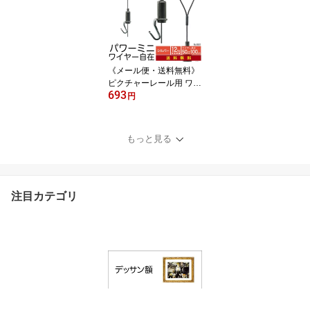
貨 ヨーロッパで人気
《メール便・送料無料》
ピクチャーレール用 ワイ
693
ヤー自在【パワーミニワ
円
イヤー自在 NO1801】50
cm,70cm,100cm
もっと見る
注目カテゴリ