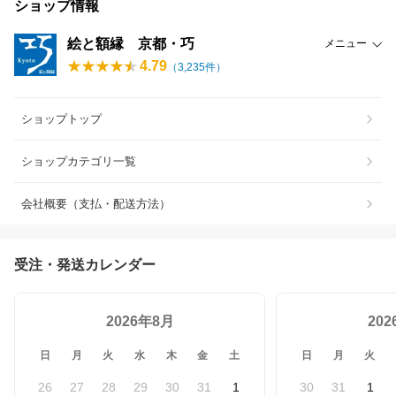
ショップ情報
絵と額縁 京都・巧
メニュー
4.79
（
3,235
件）
ショップトップ
ショップカテゴリ一覧
会社概要（支払・配送方法）
受注・発送カレンダー
2026年8月
20
日
月
火
水
木
金
土
日
月
火
26
27
28
29
30
31
1
30
31
1