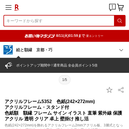
8/11(火)01:59まで
要エントリー
絵と額縁 京都・巧
ポイントアップ期間中 ! 通常商品 全会員ポイント5倍
1/5
アクリルフレーム5352 色紙(242×272mm)
アクリルフレーム・スタンド付
色紙額 額縁 フレーム サイン イラスト 直筆 紫外線 保護
アクリル 透明 クリア 卓上 壁掛け 推し活
色紙(242×272mm)を飾れるアクリルフレーム2mmアクリル板、3層式となっ