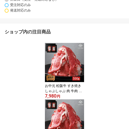
受注対応のみ
発送対応のみ
ショップ内の注目商品
お中元 松阪牛 すき焼き
しゃぶしゃぶ 肉 牛肉 和
7,980
肩・肩バラ 切り落とし
円
お歳暮 ギフト プレゼン
ト 内祝い お返し お祝い
誕生日 結婚祝い 出産祝
い 結婚内祝い 出産内祝
い 牛肉 肉 グルメ