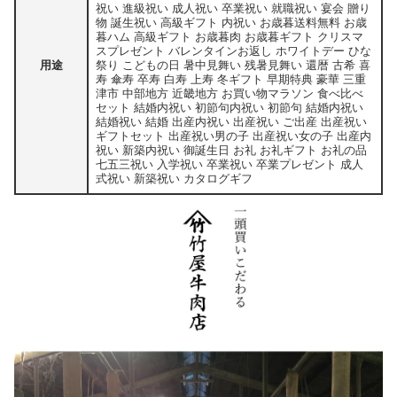
祝い 進級祝い 成人祝い 卒業祝い 就職祝い 宴会 贈り
物 誕生祝い 高級ギフト 内祝い お歳暮送料無料 お歳
暮ハム 高級ギフト お歳暮肉 お歳暮ギフト クリスマ
スプレゼント バレンタインお返し ホワイトデー ひな
用途
祭り こどもの日 暑中見舞い 残暑見舞い 還暦 古希 喜
寿 傘寿 卒寿 白寿 上寿 冬ギフト 早期特典 豪華 三重
津市 中部地方 近畿地方 お買い物マラソン 食べ比べ
セット 結婚内祝い 初節句内祝い 初節句 結婚内祝い
結婚祝い 結婚 出産内祝い 出産祝い ご出産 出産祝い
ギフトセット 出産祝い男の子 出産祝い女の子 出産内
祝い 新築内祝い 御誕生日 お礼 お礼ギフト お礼の品
七五三祝い 入学祝い 卒業祝い 卒業プレゼント 成人
式祝い 新築祝い カタログギフ