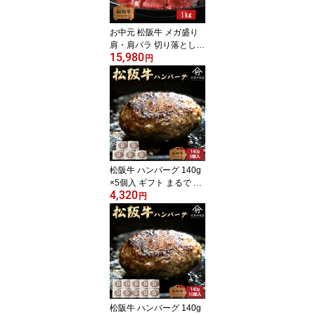
お中元 松阪牛 メガ盛り
肩・肩バラ 切り落とし
15,980
肉 牛肉 和牛 すき焼きし
円
ゃぶしゃぶ お歳暮 ギフ
ト プレゼント 内祝い お
返し お祝い 誕生日 結婚
祝い 出産祝い 結婚内祝
い 出産内祝い 牛肉 肉 グ
ルメ
松阪牛 ハンバーグ 140g
×5個入 ギフト まるで ス
4,320
テーキ のような ハンバ
円
ーグ
松阪牛 ハンバーグ 140g