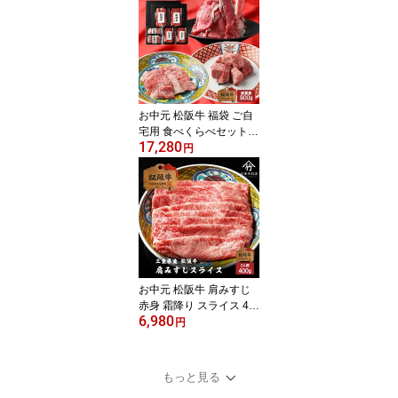
婚祝い 出産祝い 結婚内
祝い 出産内祝い 牛肉 肉
グルメ
お中元 松阪牛 福袋 ご自
宅用 食べくらべセット
17,280
総重量 900g
円
お中元 松阪牛 肩みすじ
赤身 霜降り スライス 40
6,980
0g A5 お歳暮 ギフト プ
円
レゼント 内祝い お返し
お祝い 誕生日 結婚祝い
出産祝い 結婚内祝い 出
もっと見る
産内祝い 牛肉 肉 グルメ