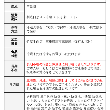
産地
三重県
消費
製造日より（冷蔵３日/冷凍３０日）
期限
保存
冷蔵の場合…4℃以下で保存・冷凍の場合…-18℃以下
方法
で保存
加工
竹屋牛肉店 三重県津市高茶屋小森町水谷344
業者
食品
冷蔵または冷凍をお選びいただけます
状態
長期不在の場合は冷凍便に切り替えさせて頂きます。
長期
ご本人様、もしくはご依頼主様にご連絡させて頂き、
不在
転送等の対応をさせて頂きます
北海道、沖縄、離島に関しましては全商品冷凍での配
その他
送
となりますので予めご了承ください。冷蔵を選択さ
れた場合も冷凍での配送となります
送料無料 風呂敷包 快気内祝い 快気祝い 快気 快気祝
い お返し カタログギフト香典返し カタログギフトグ
ルメ お祝い お返し 誕生祝い 帰歳暮 内祝いお返し 定
番 高評価 忘年会 新年会 歓迎会 送別会 昇進祝い 合格