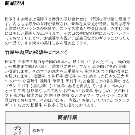
商品説明
松阪牛すき焼き上霜降りと赤身の取り合わせは、特別な贈り物に最適で
す。内ももは赤身の旨味が凝縮され、豪華な見栄えが特徴。肩肉は赤身
と霜降りのバランスが絶妙で、スライスすると中央は赤身、みすじ部分
には美しい霜降りが広がります。その日の牛肉の状態によってセレクト
しておつくりします。お歳暮や内祝い、誕生日などのギフトにぴったり
の一品で、すき焼きの美味しさを引き立てます。
竹屋牛肉店の松阪牛について
松阪牛 の本当の魅力を全国の食卓へ。良く飼いこまれた 牛 は、頭の先
から尻尾まで味わい深く、霜降りに肉だけでなく 赤身肉 にその 旨味
が凝縮します。その本当の魅力を三重県から 産地直送 で全国の食卓に
お届けします。 松阪牛 は 神戸牛 近江牛 をはじめとした日本の三大 和
牛 の一つで 宮崎牛 飛騨牛 米沢牛 田村牛 など全国にその名を轟かせる
ブランド 和牛 ( 黒毛和牛 ) の頂点にあると自負しています。日本人に
とって 牛肉 は格別なものであり お中元 や お歳暮 をはじめ、父の日ギ
フト 母の日 敬老の日 の 贈り物 贈答 などのギフト プレゼント に大変
喜ばれております。そのほかにも、 内祝い お使いいただける カタログ
ギフト などの 松坂牛 を数多く取り揃えております。
商品詳細
ブラ
松阪牛
ンド