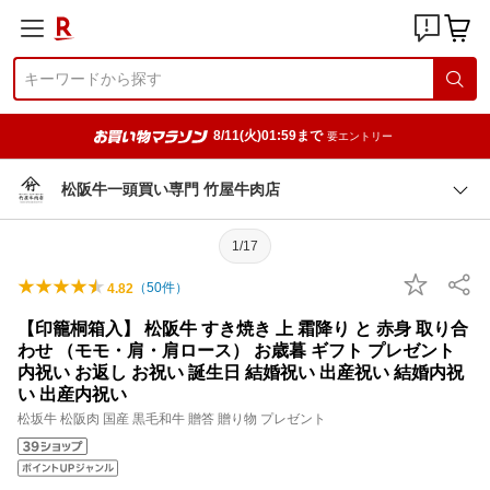
8/11(火)01:59まで
要エントリー
松阪牛一頭買い専門 竹屋牛肉店
1/17
（
50
件）
4.82
【印籠桐箱入】 松阪牛 すき焼き 上 霜降り と 赤身 取り合
わせ （モモ・肩・肩ロース） お歳暮 ギフト プレゼント
内祝い お返し お祝い 誕生日 結婚祝い 出産祝い 結婚内祝
い 出産内祝い
松坂牛 松阪肉 国産 黒毛和牛 贈答 贈り物 プレゼント