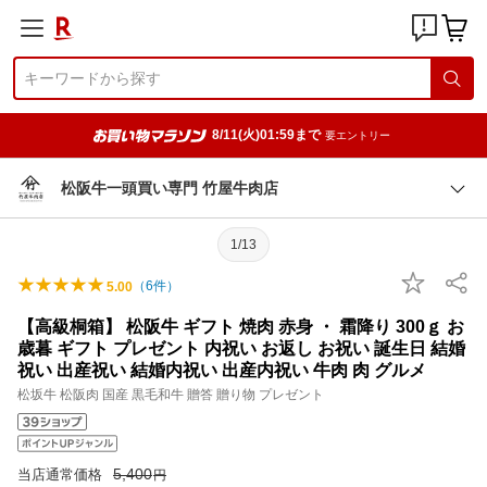
8/11(火)01:59まで
要エントリー
松阪牛一頭買い専門 竹屋牛肉店
1/13
（
6
件）
5.00
【高級桐箱】 松阪牛 ギフト 焼肉 赤身 ・ 霜降り 300ｇ お
歳暮 ギフト プレゼント 内祝い お返し お祝い 誕生日 結婚
祝い 出産祝い 結婚内祝い 出産内祝い 牛肉 肉 グルメ
松坂牛 松阪肉 国産 黒毛和牛 贈答 贈り物 プレゼント
5,400
当店通常価格
円