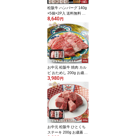
松阪牛 ハンバーグ 140g
×5個×2P入 送料無料 ギ
8,640
フト まるで ステーキ の
円
ような ハンバーグ
お中元 松阪牛 焼肉 カル
ビ おためし 200g お歳暮
3,980
ギフト プレゼント 内祝
円
い お返し お祝い 誕生日
結婚祝い 出産祝い 結婚
内祝い 出産内祝い 牛肉
肉 グルメ
お中元 松阪牛 ひとくち
ステーキ 200g お歳暮 ギ