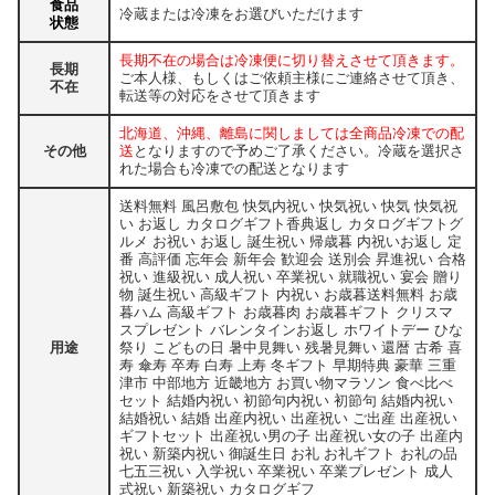
食品
冷蔵または冷凍をお選びいただけます
状態
長期不在の場合は冷凍便に切り替えさせて頂きます。
長期
ご本人様、もしくはご依頼主様にご連絡させて頂き、
不在
転送等の対応をさせて頂きます
北海道、沖縄、離島に関しましては全商品冷凍での配
その他
送
となりますので予めご了承ください。冷蔵を選択さ
れた場合も冷凍での配送となります
送料無料 風呂敷包 快気内祝い 快気祝い 快気 快気祝
い お返し カタログギフト香典返し カタログギフトグ
ルメ お祝い お返し 誕生祝い 帰歳暮 内祝いお返し 定
番 高評価 忘年会 新年会 歓迎会 送別会 昇進祝い 合格
祝い 進級祝い 成人祝い 卒業祝い 就職祝い 宴会 贈り
物 誕生祝い 高級ギフト 内祝い お歳暮送料無料 お歳
暮ハム 高級ギフト お歳暮肉 お歳暮ギフト クリスマ
スプレゼント バレンタインお返し ホワイトデー ひな
用途
祭り こどもの日 暑中見舞い 残暑見舞い 還暦 古希 喜
寿 傘寿 卒寿 白寿 上寿 冬ギフト 早期特典 豪華 三重
津市 中部地方 近畿地方 お買い物マラソン 食べ比べ
セット 結婚内祝い 初節句内祝い 初節句 結婚内祝い
結婚祝い 結婚 出産内祝い 出産祝い ご出産 出産祝い
ギフトセット 出産祝い男の子 出産祝い女の子 出産内
祝い 新築内祝い 御誕生日 お礼 お礼ギフト お礼の品
七五三祝い 入学祝い 卒業祝い 卒業プレゼント 成人
式祝い 新築祝い カタログギフ