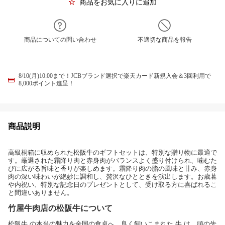
商品をお気に入りに追加
商品についての問い合わせ
不適切な商品を報告
8/10(月)10:00まで！JCBブランド選択で楽天カード新規入会＆3回利用で
8,000ポイント進呈！
商品説明
高級桐箱に収められた松阪牛のギフトセットは、特別な贈り物に最適で
す。厳選された霜降り肉と赤身肉がバランスよく盛り付けられ、噛むた
びに広がる旨味と香りが楽しめます。霜降り肉の脂の風味と甘み、赤身
肉の深い味わいが絶妙に調和し、贅沢なひとときを演出します。お歳暮
や内祝い、特別な記念日のプレゼントとして、受け取る方に喜ばれるこ
と間違いありません。
竹屋牛肉店の松阪牛について
松阪牛 の本当の魅力を全国の食卓へ。良く飼いこまれた 牛 は、頭の先