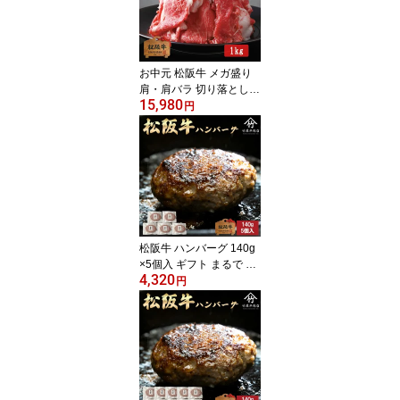
い 牛肉 肉 グルメ
お中元 松阪牛 メガ盛り
肩・肩バラ 切り落とし
15,980
肉 牛肉 和牛 すき焼きし
円
ゃぶしゃぶ お歳暮 ギフ
ト プレゼント 内祝い お
返し お祝い 誕生日 結婚
祝い 出産祝い 結婚内祝
い 出産内祝い 牛肉 肉 グ
ルメ
松阪牛 ハンバーグ 140g
×5個入 ギフト まるで ス
4,320
テーキ のような ハンバ
円
ーグ