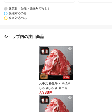
休業日（受注・発送対応なし）
受注対応のみ
発送対応のみ
ショップ内の注目商品
お中元 松阪牛 すき焼き
しゃぶしゃぶ 肉 牛肉 和
7,980
肩・肩バラ 切り落とし
円
お歳暮 ギフト プレゼン
ト 内祝い お返し お祝い
誕生日 結婚祝い 出産祝
い 結婚内祝い 出産内祝