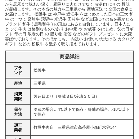
から尻尾まで味わい深く、霜降りに肉だけでなく 赤身肉 にその 旨味
が凝縮します。その本当の魅力を三重県から 産地直送 で全国の食卓に
お届けします。 松阪牛 は 神戸牛 近江牛 をはじめとした日本の三大 和
牛 の一つで 宮崎牛 飛騨牛 米沢牛 田村牛 など全国にその名を轟かせる
ブランド 和牛 ( 黒毛和牛 ) の頂点にあると自負しています。日本人に
とって 牛肉 は格別なものであり お中元 や お歳暮 をはじめ、父の日ギ
フト 母の日 敬老の日 の 贈り物 贈答 などのギフト プレゼント に大変
喜ばれております。そのほかにも、 内祝い お使いいただける カタログ
ギフト などの 松坂牛 を数多く取り揃えております。
商品詳細
ブラ
松阪牛
ンド
産地
三重県
消費
製造日より（冷蔵３日/冷凍３０日）
期限
保存
冷蔵の場合…4℃以下で保存・冷凍の場合…-18℃以下
方法
で保存
加工
竹屋牛肉店 三重県津市高茶屋小森町水谷344
業者