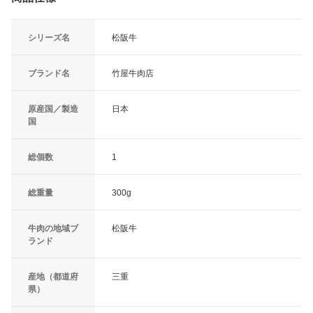
シリーズ名
松阪牛
ブランド名
竹屋牛肉店
原産国／製造
日本
国
総個数
1
総重量
300g
牛肉の地域ブ
松阪牛
ランド
産地（都道府
三重
県）