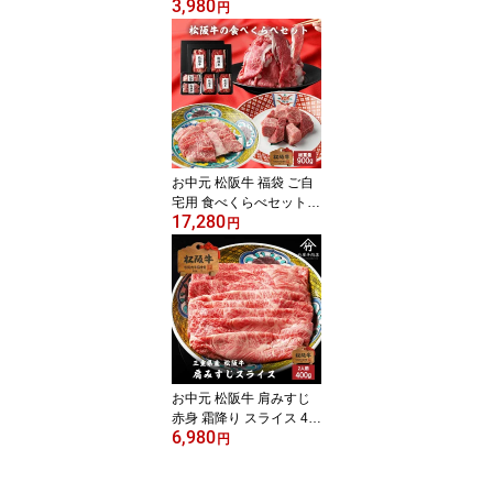
3,980
フト プレゼント 内祝い
円
お返し お祝い 誕生日 結
婚祝い 出産祝い 結婚内
祝い 出産内祝い 牛肉 肉
グルメ
お中元 松阪牛 福袋 ご自
宅用 食べくらべセット
17,280
総重量 900g
円
お中元 松阪牛 肩みすじ
赤身 霜降り スライス 40
6,980
0g A5 お歳暮 ギフト プ
円
レゼント 内祝い お返し
お祝い 誕生日 結婚祝い