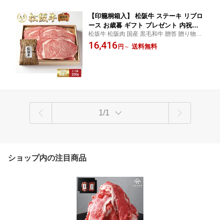
【印籠桐箱入】 松阪牛 ステーキ リブロ
ース お歳暮 ギフト プレゼント 内祝い
松坂牛 松阪肉 国産 黒毛和牛 贈答 贈り物 プ
お返し お祝い 誕生日 結婚祝い 出産祝
レゼント
16,416
い 結婚内祝い 出産内祝い 牛肉 肉 グル
送料無料
円
～
メ
1/1
ショップ内の注目商品