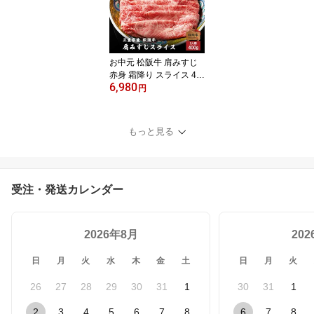
お中元 松阪牛 肩みすじ
赤身 霜降り スライス 40
6,980
0g A5 お歳暮 ギフト プ
円
レゼント 内祝い お返し
お祝い 誕生日 結婚祝い
出産祝い 結婚内祝い 出
もっと見る
産内祝い 牛肉 肉 グルメ
受注・発送カレンダー
2026年8月
20
日
月
火
水
木
金
土
日
月
火
26
27
28
29
30
31
1
30
31
1
2
3
4
5
6
7
8
6
7
8