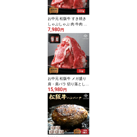
お中元 松阪牛 すき焼き
しゃぶしゃぶ 肉 牛肉 和
7,980
肩・肩バラ 切り落とし
円
お歳暮 ギフト プレゼン
ト 内祝い お返し お祝い
誕生日 結婚祝い 出産祝
い 結婚内祝い 出産内祝
い 牛肉 肉 グルメ
お中元 松阪牛 メガ盛り
肩・肩バラ 切り落とし
15,980
肉 牛肉 和牛 すき焼きし
円
ゃぶしゃぶ お歳暮 ギフ
ト プレゼント 内祝い お
返し お祝い 誕生日 結婚
祝い 出産祝い 結婚内祝
い 出産内祝い 牛肉 肉 グ
ルメ