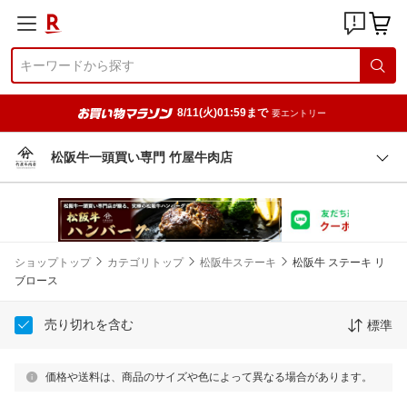
8/11(火)01:59まで
要エントリー
松阪牛一頭買い専門 竹屋牛肉店
ショップトップ
カテゴリトップ
松阪牛ステーキ
松阪牛 ステーキ リ
ブロース
売り切れを含む
標準
価格や送料は、商品のサイズや色によって異なる場合があります。