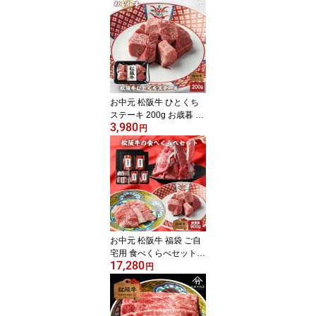
い お返し お祝い 誕生日
結婚祝い 出産祝い 結婚
内祝い 出産内祝い 牛肉
肉 グルメ
お中元 松阪牛 ひとくち
ステーキ 200g お歳暮 ギ
3,980
フト プレゼント 内祝い
円
お返し お祝い 誕生日 結
婚祝い 出産祝い 結婚内
祝い 出産内祝い 牛肉 肉
グルメ
お中元 松阪牛 福袋 ご自
宅用 食べくらべセット
17,280
総重量 900g
円