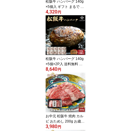
松阪牛 ハンバーグ 140g
×5個入 ギフト まるで ス
4,320
テーキ のような ハンバ
円
ーグ
松阪牛 ハンバーグ 140g
×5個×2P入 送料無料 ギ
8,640
フト まるで ステーキ の
円
ような ハンバーグ
お中元 松阪牛 焼肉 カル
ビ おためし 200g お歳暮
3,980
ギフト プレゼント 内祝
円