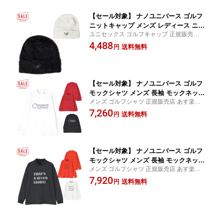
【セール対象】 ナノユニバース ゴルフ
ニットキャップ メンズ レディース ニッ
ユニセックス ゴルフキャップ 正規販売店
ト帽 帽子 ゴルフキャップ ゴルフウェア
全国送料無料 あす楽対応（土日祝除く）
4,488
無地 刺繍 ロゴ ブランド 0303287002 be
送料無料
円
ats per minute BPM NANO universe G
OLF
【セール対象】 ナノユニバース ゴルフ
モックシャツ メンズ 長袖 モックネック
メンズ ゴルフシャツ 正規販売店 あす楽対
シャツ ゴルフウェア 吸水速乾 ブランド
応（土日祝除く）
7,260
無地 秋 冬 0304266101 beats per minut
送料無料
円
e BPM NANO universe
【セール対象】 ナノユニバース ゴルフ
モックシャツ メンズ 長袖 モックネック
メンズ ゴルフシャツ 正規販売店 あす楽対
シャツ ゴルフウェア 遠赤外線保温 ブラ
応（土日祝除く）
7,920
ンド 無地 秋 冬 0304266102 beats per
送料無料
円
minute BPM NANO universe