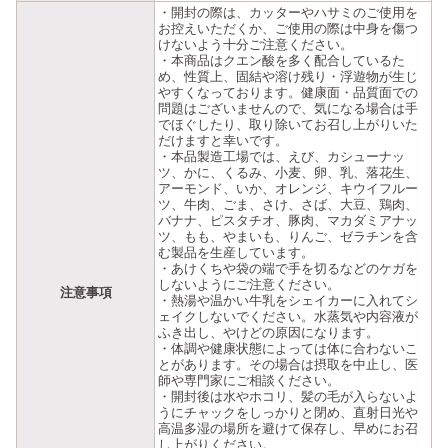
・開封の際は、カッターやハサミのご使用を
お控えいただくか、ご使用の際は中身を傷つ
けないよう十分ご注意ください。
・本商品はクエン酸を多く配合しているた
め、性質上、固結や溶け残り・浮遊物が生じ
やすくなっております。健康面・品質面での
問題はございませんので、気になる場合は手
でほぐしたり、取り除いてお召し上がりいた
だけますと幸いです。
・本品製造工場では、えび、カシューナッ
ツ、かに、くるみ、小麦、卵、乳、落花生、
アーモンド、いか、オレンジ、キウイフルー
ツ、牛肉、ごま、さけ、さば、大豆、鶏肉、
バナナ、ピスタチオ、豚肉、マカダミアナッ
ツ、もも、やまいも、りんご、ゼラチンを含
む製品を生産しています。
・あけくちや袋の端で手を切るなどのケガを
しないようにご注意ください。
注意事項
・熱湯や温かい牛乳をシェイカーに入れてシ
ェイクしないでください。水蒸気や内容液が
ふき出し、やけどの原因になります。
・体調や健康状態によっては体に合わないこ
とがあります。その場合は摂取を中止し、医
師や専門家にご相談ください。
・開封後は水やホコリ、髪の毛が入らないよ
うにチャックをしっかりと閉め、直射日光や
高温多湿の場所を避けて保存し、早めにお召
し上がりください。