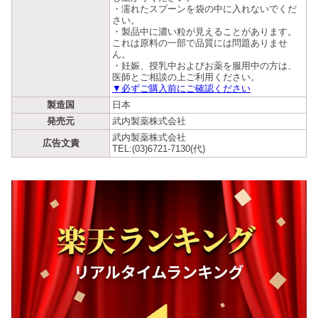
・濡れたスプーンを袋の中に入れないでくだ
さい。
・製品中に濃い粒が見えることがあります。
これは原料の一部で品質には問題ありませ
ん。
・妊娠、授乳中およびお薬を服用中の方は、
医師とご相談の上ご利用ください。
▼必ずご購入前にご確認ください
製造国
日本
発売元
武内製薬株式会社
武内製薬株式会社
広告文責
TEL:(03)6721-7130(代)