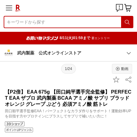
8/11(火)01:59まで
要エントリー
武内製薬 公式オンラインストア
1/24
動画
【P2倍】 EAA 675g 【田口純平選手完全監修】 PERFEC
T EAA ザプロ 武内製薬 BCAA アミノ酸 サプリ ブラッド
オレンジ グレープ ぶどう 必須アミノ酸 筋トレ
田口順平選手監修EAA！パーフェクトなカラダ作りをサポート！運動効率UP
を目指す方やプロテインにプラスしてサプリで補いたい方に！