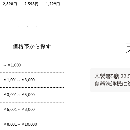
木製箸5膳 22
食器洗浄機に