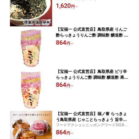
1,620
返し 老舗 高級
円
～
【宝福一 公式直営店】鳥取県産 りんご
酢らっきょうりんご酢 調味酢 醸造酢 果
糖 甘味料無添加
864
円
～
【宝福一 公式直営店】鳥取県産 ピリ辛
らっきょうりんご酢 調味酢 醸造酢 果糖
甘味料無添加
864
円
～
【宝福一 公式直営店】福ノ誉 らっきょ
う鳥取県産 じゃことらっきょう 旨辛み
フードアクションニッポンアワード2018受
そらっきょう 生ラー油 くだき梅らっき
賞
864
ょう セット ごはんのお供 おかず 瓶詰
円
～
国産