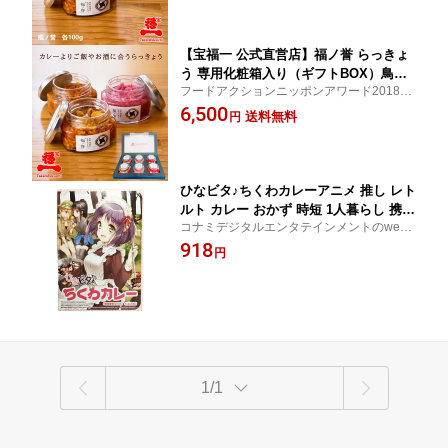
【宝福一 公式直営店】福ノ誉 らっきょ
う 専用化粧箱入り（ギフトBOX）鳥取
フードアクションニッポンアワード2018受
県産 じゃことらっきょう 旨辛みそらっ
賞
6,500
きょう 生ラー油 くだき梅らっきょう セ
送料無料
円
ット ごはんのお供 おかず 瓶詰 国産
ひなビタ♪ちくわカレーアニメ 推し レト
ルト カレー おかず 時短 1人暮らし 携帯
コナミデジタルエンタテインメントのweb
備蓄
連動型音楽配信企画「ひなビタ♪」春日咲子
918
円
霜月凛 和泉一舞
1/1