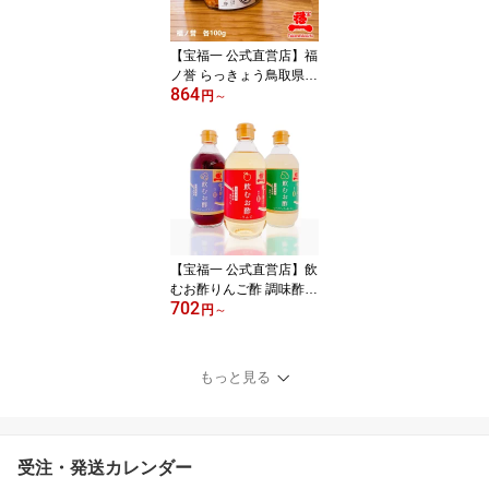
【宝福一 公式直営店】福
ノ誉 らっきょう鳥取県産
864
じゃことらっきょう 旨辛
円
～
みそらっきょう 生ラー油
くだき梅らっきょう セッ
ト ごはんのお供 おかず
瓶詰 国産
【宝福一 公式直営店】飲
むお酢りんご酢 調味酢
702
醸造酢 セット 果糖 甘味
円
～
料無添加 ドリングビネガ
ー ブルーベリー シーク
ワーサー レモン
もっと見る
受注・発送カレンダー