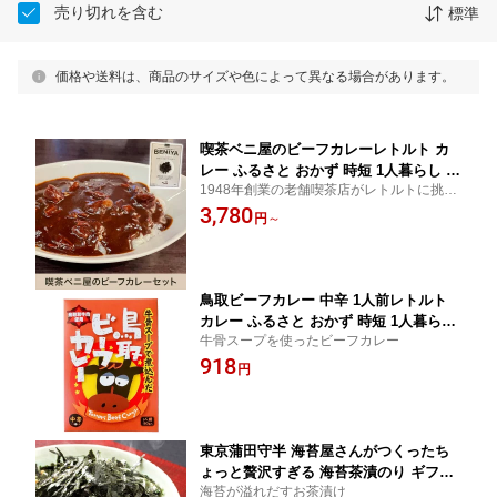
売り切れを含む
標準
価格や送料は、商品のサイズや色によって異なる場合があります。
喫茶ベニ屋のビーフカレーレトルト カ
レー ふるさと おかず 時短 1人暮らし 携
1948年創業の老舗喫茶店がレトルトに挑
帯 備蓄
戦！
3,780
円
～
鳥取ビーフカレー 中辛 1人前レトルト
カレー ふるさと おかず 時短 1人暮らし
牛骨スープを使ったビーフカレー
携帯 備蓄
918
円
東京蒲田守半 海苔屋さんがつくったち
ょっと贅沢すぎる 海苔茶漬のり ギフト
海苔が溢れだすお茶漬け
セット お茶漬け ご飯のお供 贈り物 お