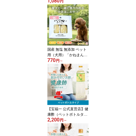
1,080
クロメ）80g×3袋セット
円
ロート製薬共同開発商品
送料無料鳥取県産 くろめ
ごはんのお供 おかず 薬
味 瓶詰 海藻 ミネラル 食
物繊維 ねばねば フコイ
ダン アルギン酸
国産 無塩 無添加 ペット
用（犬用）「かねまん本
770
舗」おやつはんぶんこ 常
円
～
温かまぼこ いわき ドッ
グフード
【宝福一 公式直営店】健
康酢（ペットボトルタイ
2,200
プ）りんご酢 調味酢 醸
円
～
造酢 セット 果糖 甘味料
無添加 ドリングビネガー