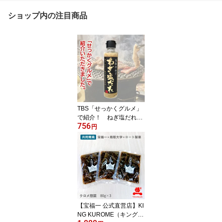
ショップ内の注目商品
TBS「せっかくグルメ」
で紹介！ ねぎ塩だれ
756
（他商品との同梱不可）
円
調味料 焼肉のたれ 焼き
めし 焼きそば バーベキ
ュー お取り寄せ ご当地
おうちグルメ 人気 鳥取
テレビ 話題
【宝福一 公式直営店】KI
NG KUROME（キング