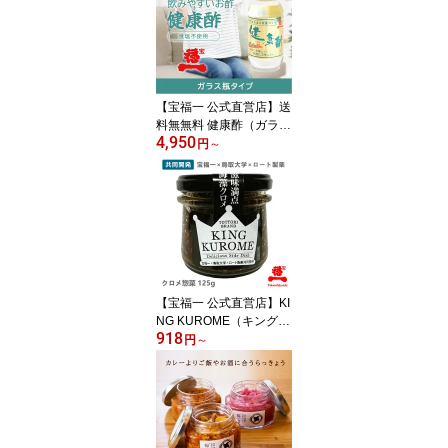
寿司 酢のもの らっきょ
う漬 梅漬
【宝福一 公式直営店】送
料無無料 健康酢（ガラス
4,950
瓶タイプ）りんご酢 調味
円
～
酢 醸造酢 セット 果糖 甘
味料無添加 ドリングビネ
ガー 寿司 酢のもの らっ
きょう漬 梅漬
【宝福一 公式直営店】KI
NG KUROME（キング
918
クロメ）ロート製薬共同
円
～
開発商品鳥取県産 くろめ
ごはんのお供 おかず 薬
味 瓶詰 海藻 ミネラル 食
物繊維 ねばねば フコイ
ダン アルギン酸