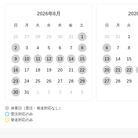
2026年8月
20
日
月
火
水
木
金
土
日
月
火
26
27
28
29
30
31
1
30
31
1
2
3
4
5
6
7
8
6
7
8
9
10
11
12
13
14
15
13
14
15
16
17
18
19
20
21
22
20
21
22
23
24
25
26
27
28
29
27
28
29
30
31
1
2
3
4
5
休業日（受注・発送対応なし）
受注対応のみ
発送対応のみ