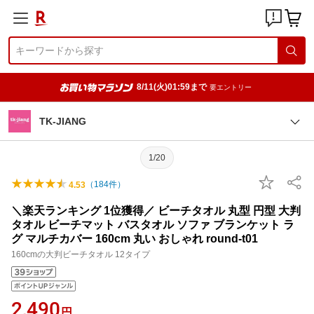
8/11(火)01:59まで
要エントリー
TK-JIANG
1/20
（
184
件）
4.53
＼楽天ランキング 1位獲得／ ビーチタオル 丸型 円型 大判
タオル ビーチマット バスタオル ソファ ブランケット ラ
グ マルチカバー 160cm 丸い おしゃれ round-t01
160cmの大判ビーチタオル 12タイプ
2,490
円