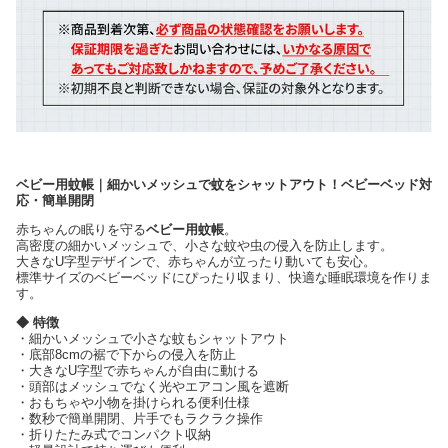
ベビー用蚊帳｜細かいメッシュで蚊をシャットアウト！ベビーベッド対
応・簡単開閉
赤ちゃんの眠りを守る
ベビー用蚊帳
。
高密度の細かいメッシュで、小さな蚊や虫の侵入を防止します。
大きなU字型デザインで、赤ちゃんが立ったり動いても安心。
標準サイズのベビーベッドにぴったり収まり、快適な睡眠環境を作りま
す。
◆ 特徴
・細かいメッシュで小さな蚊もシャットアウト
・底部8cmの裾で下からの侵入を防止
・大きなU字型で赤ちゃんが自由に動ける
・頭部はメッシュでなく光やエアコン風を遮断
・おもちゃや小物を掛けられる便利仕様
・数秒で簡単開閉、片手でもラクラク操作
・折りたたみ式でコンパクト収納