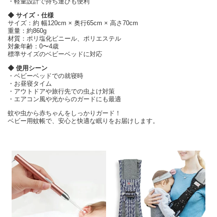
・軽量設計で持ち運びも便利
◆ サイズ・仕様
サイズ：約 幅120cm × 奥行65cm × 高さ70cm
重量：約860g
材質：ポリ塩化ビニール、ポリエステル
対象年齢：0〜4歳
標準サイズのベビーベッドに対応
◆ 使用シーン
・ベビーベッドでの就寝時
・お昼寝タイム
・アウトドアや旅行先での虫よけ対策
・エアコン風や光からのガードにも最適
蚊や虫から赤ちゃんをしっかりガード！
ベビー用蚊帳で、安心と快適な眠りをお届けします。