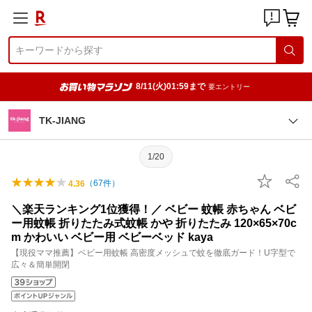
8/11(火)01:59まで
要エントリー
TK-JIANG
1/20
（
67
件）
4.36
＼楽天ランキング1位獲得！／ ベビー 蚊帳 赤ちゃん ベビ
ー用蚊帳 折りたたみ式蚊帳 かや 折りたたみ 120×65×70c
m かわいい ベビー用 ベビーベッド kaya
【現役ママ推薦】ベビー用蚊帳 高密度メッシュで蚊を徹底ガード！U字型で
広々＆簡単開閉