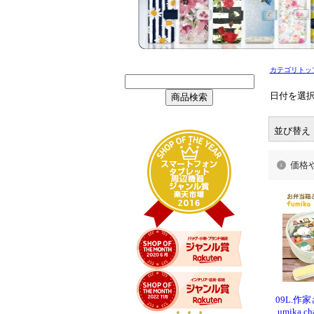
カテゴリトッ
日付を選択
並び替え
価格
09L.作
umika 