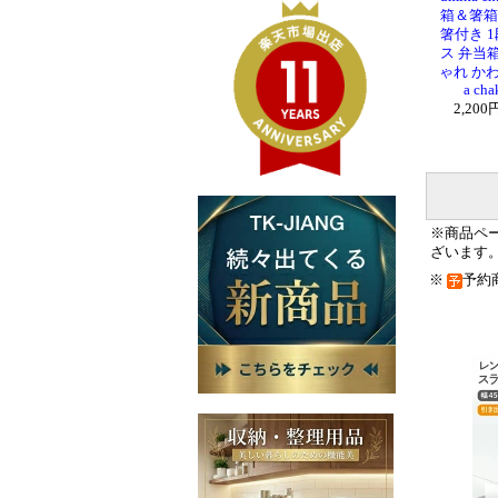
箱＆箸箱
箸付き 
ス 弁当箱
ゃれ かわ
a ch
2,20
※商品ペ
ざいます
※
予