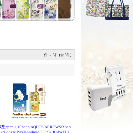
1件 ～ 3件 (全 3件)
帳型ケース iPhone/AQUOS/ARROWS/Xperi
xy/Google Pixel/Android/OPPO/HUAWEIス