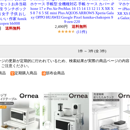
セットお弁当箱
ホケース 手帳型 全機種対応 手帳 ケース カバー iP
マホケ
hone 17 e Pro Air ProMax 16 15 14 13 12 11 X XR X
1段 ランチボック
ー iPhon
S 8 7 6 5 SE mini Plus AQUOS ARROWS Xperia Gala
XR XS 8
 女子 子供 おし
xy OPPO HUAWEI Google Pixel fumika-chakopen 9
a Gala
いい 作家 fumik
9-zen-220
akopen bb008
2,490円
送料無料
0円
送料無料
(11件)
1件 ～ 3件 (全 3件)
ージの更新が定期的に行われているため、検索結果が実際の商品ページの内容
。ご注意ください。
約商品
定期購入商品
頒布会商品