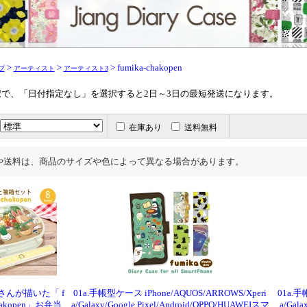
>
>
> fumika-chakopen
プ
アーティスト
アーティスト3
で、「日付指定なし」を選択すると2日～3日の最短発送になります。
在庫あり
送料無料
や送料は、商品のサイズや色によって異なる場合があります。
家さんが描いた「 f
01a.手帳型ケース iPhone/AQUOS/ARROWS/Xperi
01a.手
chakopen」お弁当
a/Galaxy/Google Pixel/Android/OPPO/HUAWEIスマ
a/Gala