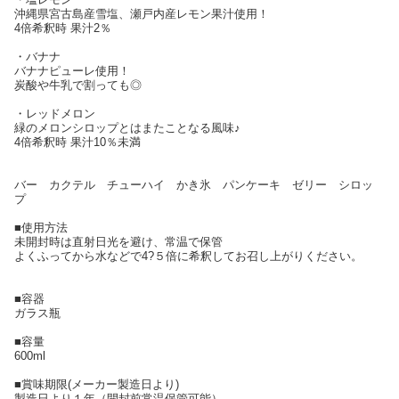
沖縄県宮古島産雪塩、瀬戸内産レモン果汁使用！
4倍希釈時 果汁2％
・バナナ
バナナピューレ使用！
炭酸や牛乳で割っても◎
・レッドメロン
緑のメロンシロップとはまたことなる風味♪
4倍希釈時 果汁10％未満
バー カクテル チューハイ かき氷 パンケーキ ゼリー シロッ
プ
■使用方法
未開封時は直射日光を避け、常温で保管
よくふってから水などで4?５倍に希釈してお召し上がりください。
■容器
ガラス瓶
■容量
600ml
■賞味期限(メーカー製造日より)
製造日より１年（開封前常温保管可能）