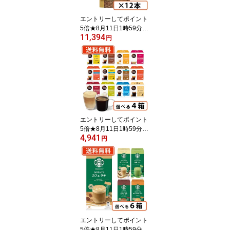
エントリーしてポイント
5倍★8月11日1時59分ま
11,394
で！【エントリー＆スタ
円
ンプラリー☆ポイント最
大10倍】ネスカフェ ゴ
ールドブレンド エコ＆シ
ステムパック 95g×12本
【送料無料(一部地域を除
く)】◆
エントリーしてポイント
5倍★8月11日1時59分ま
4,941
で！ネスカフェ ドルチェ
円
グスト 専用カプセル 11
種類から選べる4箱セッ
ト ドルチェ 【送料無料
(一部地域を除く)】
エントリーしてポイント
5倍★8月11日1時59分ま