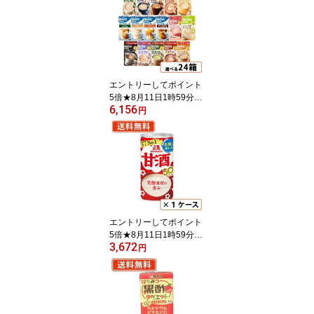
イ はちみつ紅茶 ウーロ
ン茶 ミルクティー【送料
無料(一部地域を除く)】
エントリーしてポイント
5倍★8月11日1時59分ま
6,156
で！AGF ブレンディ ス
円
ティック 選べる24箱セ
ット(6箱単位)AGF ブレ
ンディ スティック カフ
ェオレ エスプレッソオ
レ・紅茶オレ・抹茶オレ
【送料無料(一部地域を除
く)】
エントリーしてポイント
5倍★8月11日1時59分ま
3,672
で！森永 甘酒 190g缶×3
円
0本入 【送料無料(一部
地域を除く)】 森永製菓