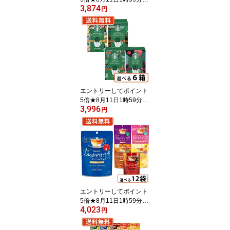
3,874
で！スターバックス プレ
円
ミアムミックス 6種類か
ら選べる 6箱セットカフ
ェラテ キャラメルラテ
抹茶ラテ ホワイトモカス
タバ 【送料無料(一部地
域を除く)】
エントリーしてポイント
5倍★8月11日1時59分ま
3,996
で！スターバックス オリ
円
ガミ パーソナルドリップ
選べる4袋入×6箱ネスレ
スタバ【送料無料(一部地
域を除く)】
エントリーしてポイント
5倍★8月11日1時59分ま
4,023
で！日東紅茶 ミルクとけ
円
だすティーバッグ 選べる
12袋セット アールグレ