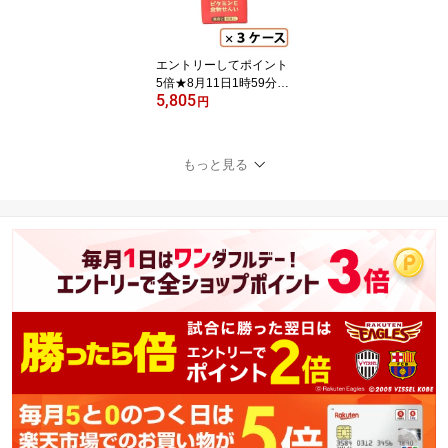
エントリーしてポイント
5倍★8月11日1時59分ま
5,805
で！タマノイ はちみつ黒
円
酢ダイエット 125ml×72
本(24本×3ケース) タマノ
イ酢【送料無料(一部地域
もっと見る
を除く)】