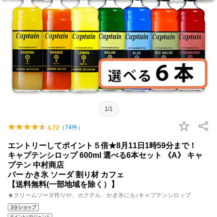
1/1
（
74
件）
4.72
エントリーしてポイント５倍★8月11日1時59分まで！
キャプテンシロップ 600ml 選べる6本セット 《A》 キャ
プテン 中村商店
バー かき氷 ソーダ 割り材 カフェ
【送料無料(一部地域を除く）】
★クリームソーダ作りや、カクテル、かき氷にも♪キャプテンシロップ