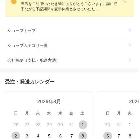
当店をご利用いただき誠にありがとうございます。誠に勝
手ながら下記期間を夏季休業とさせていた
だ
ショップトップ
ショップカテゴリ一覧
会社概要（支払・配送方法）
受注・発送カレンダー
2026年8月
20
日
月
火
水
木
金
土
日
月
火
26
27
28
29
30
31
1
30
31
1
2
3
4
5
6
7
8
6
7
8