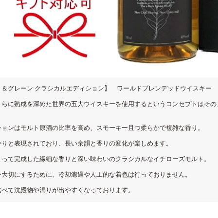
ト＆グレーン クラシカルエディション】 ワールドブレンデッドウイスキー
らに熟成を深めた世界の五大ウイスキーを使用するというコンセプトはその
。
ションはモルト原酒の比率を高め、スモーキー且つ柔らかで複雑な香り。
かりと表現されており、長い余韻と香りの変化が楽しめます。
よって完成した繊細な香りと深い味わいのクラシカルなイチローズモルト。
を大切にするために、冷却濾過や人工的な着色は行っておりません。
比べて沈殿物や濁りが出やすくなっております。