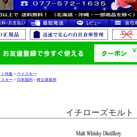
フト特集
>
ウイスキー
イスキー
>
日本国内
>
秩父蒸留所
イチローズモルト