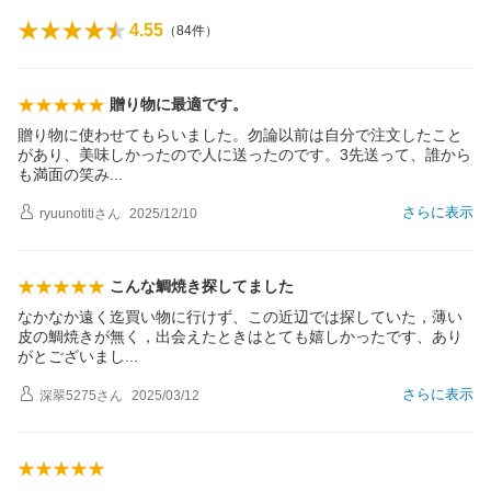
4.55
（
84
件）
贈り物に最適です。
贈り物に使わせてもらいました。勿論以前は自分で注文したこと
があり、美味しかったので人に送ったのです。3先送って、誰から
も満面の笑
み
さらに表示
ryuunotiti
さん
2025/12/10
こんな鯛焼き探してました
なかなか遠く迄買い物に行けず、この近辺では探していた，薄い
皮の鯛焼きが無く，出会えたときはとても嬉しかったです、あり
がとございま
し
さらに表示
深翠5275
さん
2025/03/12