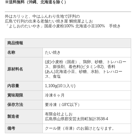
※送料無料（沖縄、北海道を除く）
外はカリッと、中はふんわり生地で評判の
広島で行列の出来る老舗たい焼き屋 鯛焼屋よしお
「よしおのたいやき」国産小麦粉100% 北海道小豆100% 手焼き
商品情報
名称
たい焼き
(皮)小麦粉（国産）、鶏卵、砂糖、トレハロー
ス、膨張剤、着色料(ビタミンB2)、香料
原材料名
(あん)北海道小豆、砂糖、水飴、トレハロー
ス、食塩
内容量
1,100g(10コ入り)
賞味期限
冷凍６ヶ月
保存方法
要冷凍（-18℃以下）
有限会社よしお
製造者
広島県山県郡安芸太田町加計3538-4
備考
クール便（冷凍）のお届けとなります。