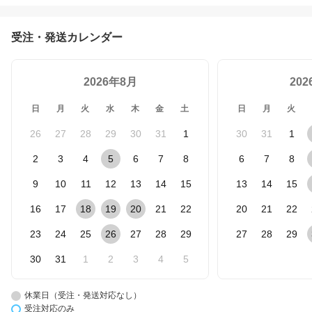
受注・発送カレンダー
2026年8月
20
日
月
火
水
木
金
土
日
月
火
26
27
28
29
30
31
1
30
31
1
2
3
4
5
6
7
8
6
7
8
9
10
11
12
13
14
15
13
14
15
16
17
18
19
20
21
22
20
21
22
23
24
25
26
27
28
29
27
28
29
30
31
1
2
3
4
5
休業日（受注・発送対応なし）
受注対応のみ