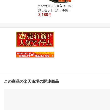
北海道を除く）
たい焼き（10個入り）お
試しセット【クール便送
3,180
料無料】【たい焼き/たい
円
やき お取り寄せ】【宅配
たい焼き 和菓子 スイー
ツ】【母の日 父の日
敬老の日 手みやげ ギ
フト】【激安】【売れ
筋】【あんこ 大判焼
き】※送料無料（沖縄、
北海道を除く）
この商品の楽天市場の関連商品