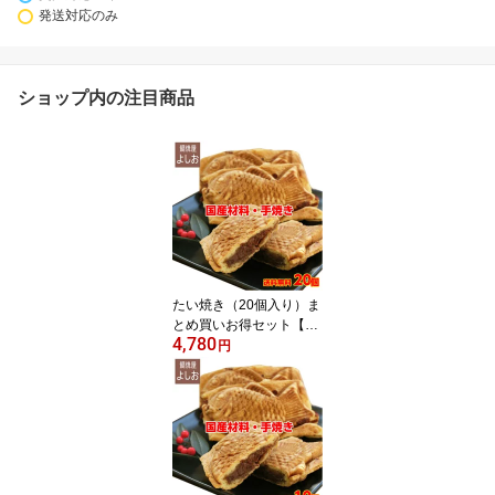
発送対応のみ
ショップ内の注目商品
たい焼き（20個入り）ま
とめ買いお得セット【ク
4,780
ール便送料無料】【たい
円
焼き/たいやき お取り寄
せ】【宅配たい焼き 和菓
子 スイーツ】【母の日
父の日 敬老の日 ギフ
ト 手みやげ】【売れ
筋】【あんこ 大判焼
き】※送料無料（沖縄、