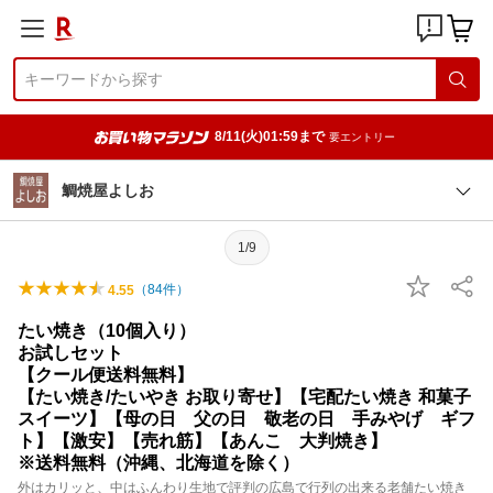
8/11(火)01:59まで
要エントリー
鯛焼屋よしお
1/9
（
84
件）
4.55
たい焼き（10個入り）
お試しセット
【クール便送料無料】
【たい焼き/たいやき お取り寄せ】【宅配たい焼き 和菓子
スイーツ】【母の日 父の日 敬老の日 手みやげ ギフ
ト】【激安】【売れ筋】【あんこ 大判焼き】
※送料無料（沖縄、北海道を除く）
外はカリッと、中はふんわり生地で評判の広島で行列の出来る老舗たい焼き