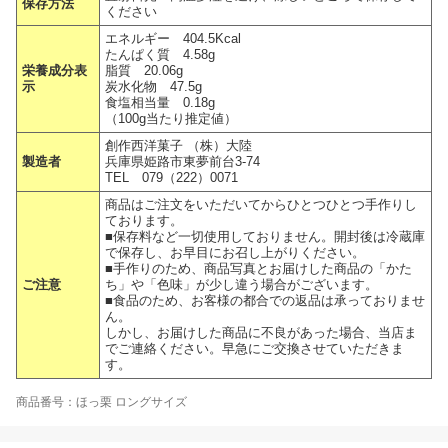
保存方法
ください
エネルギー 404.5Kcal
たんぱく質 4.58g
栄養成分表
脂質 20.06g
示
炭水化物 47.5g
食塩相当量 0.18g
（100g当たり推定値）
創作西洋菓子 （株）大陸
製造者
兵庫県姫路市東夢前台3-74
TEL 079（222）0071
商品はご注文をいただいてからひとつひとつ手作りし
ております。
■保存料など一切使用しておりません。開封後は冷蔵庫
で保存し、お早目にお召し上がりください。
■手作りのため、商品写真とお届けした商品の「かた
ご注意
ち」や「色味」が少し違う場合がございます。
■食品のため、お客様の都合での返品は承っておりませ
ん。
しかし、お届けした商品に不良があった場合、当店ま
でご連絡ください。早急にご交換させていただきま
す。
商品番号：ほっ栗 ロングサイズ