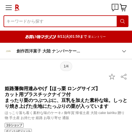
8/11(火)01:59まで
要エントリー
創作西洋菓子 大陸 ナンバーケ
ー
1/4
姫路藩御用達みやげ【ほっ栗 ロングサイズ】
カット用プラスチックナイフ付
まったり栗のつぶつぶに、豆乳を加えた素朴な味。しっと
り焼き上げた生地にたっぷりの栗が入っています
ほっこり落ち着く素朴な味のケーキ♪ 御年賀 帰省土産 大陸 cake tairiku 贈り
物 手土産 お持たせ 姫路 お取り寄せ 通販