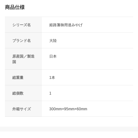
商品仕様
シリーズ名
姫路藩御用達みやげ
ブランド名
大陸
原産国／製造
日本
国
総重量
1本
総個数
1
外箱サイズ
300mm×95mm×60mm