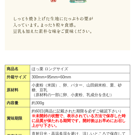
商品名
ほっ栗 ロングサイズ
外箱サイズ
300mm×95mm×60mm
小麦粉（米国）、卵、バター、山田錦米粉、栗、砂
原材料
糖、豆乳
（原材料の一部に卵、小麦粉、乳成分を含む）
内容量
約300g
約60日(商品に記載された期限を必ずご確認下さい）
※未開封の状態で、表示されている方法で保存した時
賞味期限
に品質が保たれる期間です。開封後はお早めにお召し
上がり下さい。
直射日光・高温多湿を避け、涼しいところで保存して