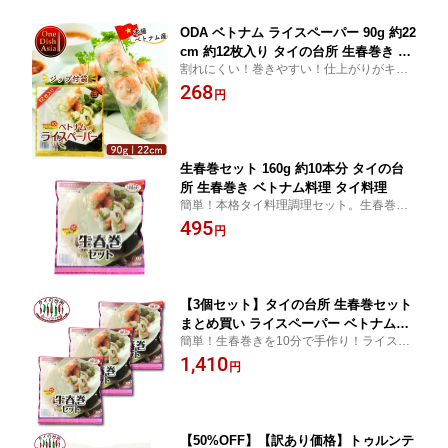
ODA ベトナム ライスペーパー 90g 約22
cm 約12枚入り タイの台所 生春巻き ベ
割れにくい！巻きやすい！仕上がりがキレ
トナム料理 タイ料理
イ！生春巻きにはこれ。生春巻き（ゴイク
268
円
ン）が作りやすい、タピオカ澱粉入りのモ
チモチした食感が特徴です。
生春巻セット 160g 約10本分 タイの台
所 生春巻き ベトナム料理 タイ料理
簡単！本格タイ料理調理セット。生春巻き
を10分で手作り！ライスペーパー約10枚、
495
円
スイートチリソース、春雨入り。おうちパ
ーティにもぴったり！
【3個セット】タイの台所 生春巻セット
まとめ買い ライスペーパー ベトナム料
簡単！生春巻きを10分で手作り！ライスペ
理 ベトナム タイ料理
ーパー約10枚、スイートチリソース、春雨
1,410
円
入り。おうちパーティにもぴったり！
【50%OFF】【訳あり価格】トゥルンテ