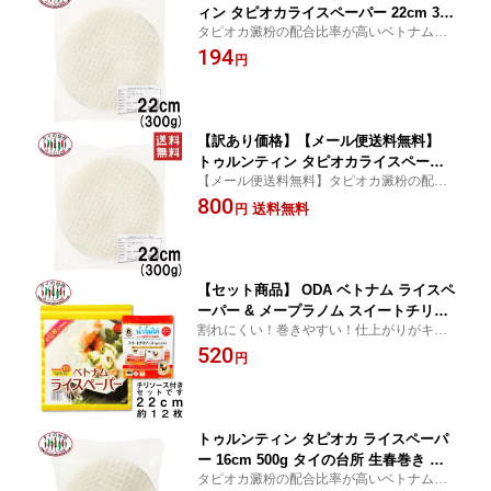
ィン タピオカライスペーパー 22cm 300
タピオカ澱粉の配合比率が高いベトナム産
g 賞味：26.12.31 タイの台所 生春巻き
ライスペーパー薄くて破れにくいので巻き
194
ベトナム料理 タイ料理
円
やすく、透明感があるので具材が透けて見
え、出来上がりもきれい。
【訳あり価格】【メール便送料無料】
トゥルンティン タピオカライスペーパ
【メール便送料無料】タピオカ澱粉の配合
ー 22cm 300g 賞味： 26.12.31 タイの台
比率が高いベトナム産ライスペーパー薄く
800
所 生春巻き ベトナム料理 タイ料理
送料無料
円
て破れにくいので巻きやすく、透明感があ
るので具材が透けて見え、出来上がりもき
れい。
【セット商品】 ODA ベトナム ライスペ
ーパー & メープラノム スイートチリソ
割れにくい！巻きやすい！仕上がりがキレ
ース 10パック セット 約22cm 約12枚入
イ！生春巻きにはこれ。生春巻き（ゴイク
520
り タイの台所 生春巻き ベトナム料理
円
ン）が作りやすい、タピオカ澱粉入りのモ
タイ料理
チモチした食感が特徴です。
トゥルンティン タピオカ ライスペーパ
ー 16cm 500g タイの台所 生春巻き ベ
タピオカ澱粉の配合比率が高いベトナム産
トナム料理 タイ料理