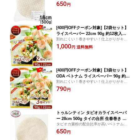
ライスペーパー薄くて破れにくいので巻き
650
円
やすく、透明感があるので具材が透けて見
え、出来上がりもきれいに仕上がります。
[400円OFFクーポン対象]【2袋セット】
ライスペーパー 22cm 90g 約12枚入り
割れにくい！巻きやすい！仕上がりがキレ
ODA ベトナム タイの台所 生春巻き ベ
イ！生春巻きにはこれ。生春巻き（ゴイク
1,000
トナム料理 タイ料理 まとめ買い【メー
送料無料
円
ン）が作りやすい、タピオカ澱粉入りのモ
ル便 送料無料】
チモチした食感が特徴です。
[400円OFFクーポン対象]【3袋セット】
ODA ベトナム ライスペーパー 90g 約22
割れにくい！巻きやすい！仕上がりがキレ
cm×3袋 約12枚入り タイの台所 生春巻
イ！生春巻きにはこれ。生春巻き（ゴイク
790
き ベトナム料理 タイ料理 まとめ買い
円
ン）が作りやすい、タピオカ澱粉入りのモ
チモチした食感が特徴です。
トゥルンティン タピオカライスペーパ
ー 28cm 500g タイの台所 生春巻き ベ
タピオカ澱粉の配合比率が高いベトナム産
トナム料理 タイ料理
ライスペーパー薄くて破れにくいので巻き
650
円
やすく、透明感があるので具材が透けて見
え、出来上がりもきれい。