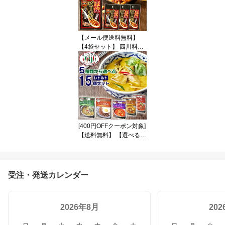
りキット ミールキット
食品 惣菜 エスニック
【送料無料】
【メール便送料無料】
【4袋セット】 四川料理
しびれ王 麻辣ピーナッツ
グルメ ピーナッツ 食品
ナッツ 落花生 お菓子 お
つまみ 激辛 花椒 マーラ
ー ポイント消化 お試し
まとめ買い 買い回り タ
イの台所
[400円OFFクーポン対象]
【送料無料】 【選べる1
5個 レトルト】 タイで食
べた タイカレー ガパオ
炒め 5種類から選べるセ
ット レトルトカレー グ
受注・発送カレンダー
リーンカレー レトルト
食品 惣菜 エスニック ま
とめ買い 非常食 タイフ
2026年8月
20
ード お手軽 簡単調理 時
短 タイの台所