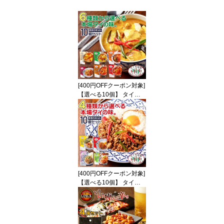
[400円OFFクーポン対象]
【選べる10個】 タイの
台所 リニューアル 手作
り ミールキット グリー
ンカレー レッドカレー
イエローカレー マッサマ
ンカレー トムヤムクン
パッタイ タイ料理 エス
ニック タイ カレー タイ
カレー【送料無料】
[400円OFFクーポン対象]
【選べる10個】 タイの
台所 ガパオ カオマンガ
イ ヤムウンセン ラープ
ペースト ソース ガパオ
ライス 素 タイ料理 手 作